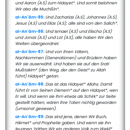
und Aaron (A.S) zum Hidayet*. Und somit belohnen
Wir also die Muchßin*.
al-An'ām-85:
Und Zacharias (A.S), Johannes (A.S),
Jesus (A.S) und Elias (A.S); alle sind von den Salich*.
al-An'ām-86:
Und Ismael (A.S) und Elischa (A.S)
und Jonas (A.S) und Lot (A.S), alle haben Wir den
Welten übergeordnet.
al-An'ām-87:
Und von ihren Vätern,
Nachkommen (Generationen) und Brüdern haben
Wir sie auserwählt. Und haben sie auf den Srati
Mußtakim* (den Weg, der den Geist* zu Allah
führt) Hidayet* getan.
al-An'ām-88:
Das ist das Hidayet* Allahs. Damit
führt Er von Seinen Dienern* auf den Hidayet*, wen
Er will. Und wenn sie Ihm etwas als Schirk* zur Seite
gestellt hätten, wären ihre Taten nichtig geworden
(umsonst gewesen).
al-An'ām-89:
Das sind jene, denen Wir Buch,
Hikmet* und Prophetie gaben. Und wenn sie ihn
leugnen, hätten Wir ein anderes Volk zum Wekil*