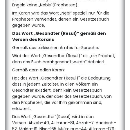
Engeln keine „Nebis“(Propheten).
Im Koran wird das Wort „Nebi“ speziell nur für die
Propheten verwendet, denen ein Gesetzesbuch
gegeben wurde.
Das Wort „Gesandter (Resul)“ gemäß den
Versen des Korans
Gemäß des türkischen Amtes für Sprache:
Wird das Wort „Gesandter (Resul)“ als „ein Prophet,
dem das Buch herabgesandt wurde“ definiert.
Gemäß dem edlen Koran:
Hat das Wort „Gesandter (Resul)" die Bedeutung,
dass in jedem Zeitalter, in allen Völkern ein
Gesandter existiert, dem kein Gesetzesbuch
gegeben wurde, der aber das Gesetzesbuch, von
den Propheten, die vor Ihm gekommen sind,
erläutert.
Das Wort „Gesandter“(Resul) wird in den
Versen Ahzab–40, Al Imran–81, Ahzab–7, Haddsch–
52, Maida–19, Nisa–165, Mu'minun–44, Al Imran–179,