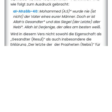
wie folgt zum Ausdruck gebracht:
al-Ahzāb-40:
Mohammed (A.S)* wurde nie (ist
nicht) der Vater eines eurer Männer. Doch er ist
Allah‘s Gesandter* und das Siegel (der Letzte) aller
Nebi*. Allah ist Derjenige, der alles am besten weiß.
Wird in diesem Vers nicht sowohl die Eigenschaft als
„Gesandter (Resul)“ als auch insbesondere die
Erklärung „Der letzte der der Propheten (Nebis)“ für
unseren Herrn, dem Propheten (Friede sei mit ihm)
verwendet?
al-Imrān-81:
Und als Allah von den Nebi* den
Mißak* genommen hat: „Ich habe euch das Buch
und Hikmet* gegeben. Und wenn dann zu euch ein
Gesandter* kommt, der das, was Ihr bei euch führt
(Die Bücher, die euch Allah gegeben hat) bestätigt,
dann werdet ihr ihm unbedingt mit Iman* glauben
und ihm unbedingt helfen:“ „Nehmt ihr es an (Habt
Ihr es akzeptiert, angenommen?) und habt Ihr
Meinen schweren (Aahd*) auf euch genommen?“
(Und sie) sagten: „Wir nehmen es an (wir haben es