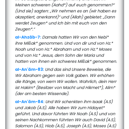
Meinen schweren (Aahd*) auf euch genommen?“
(Und sie) sagten: „Wir nehmen es an (wir haben es
akzeptiert, anerkannt)“ und (Allah) gebietet: „Dann
werdet Zeugen* und Ich bin mit euch von den
Zeugen*.“
al-Ahzāb-7:
Damals hatten Wir von den Nebi*
ihre Mißak* genommen. Und von dir und von Hz.*
Noah und von Hz.* Abraham und von Hz.* Moses
und von Hz.* Jesus, dem Sohn der Maria und
hatten von ihnen ein schweres Mißak* genommen.
al-An'ām-83:
Und das sind Unsere Beweise, die
Wir Abraham gegen sein Volk gaben. Wir erhöhen
die Ränge, von wem Wir wollen. Wahrlich, dein Herr
ist Hakim* (Besitzer von Macht und Hikmet*), Alim*
(der am besten Wissende).
al-An'ām-84:
Und Wir schenkten ihm Isaak (A.S)
und Jakob (A.S). Alle haben Wir zum Hidayet*
geführt. Und davor führten Wir Noah (A.S) und von
seinen Nachkommen führten Wir auch David (A.S),
Salomon (A.S), Hiob (A.S), Joseph (A.S), Moses (A.S)