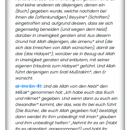
sind keine anderen als diejenigen, denen ein
(Buch) gegeben wurde, welche nachdem bei
ihnen die (offenkundigen) Beyyine* (Schriften)
eingetroffen sind, aufgrund dessen, dass sie sich
gegenseitig beneiden (und wegen dem Neid)
darüber in Uneinigkeit geraten sind. Aus diesem
Grund hat Allah diejenigen, die amenu* sind (die
sich das Erreichen von Allah wünschen), damit sie
das (das Hidayet*), worüber sie in Bezug auf Allah
in Uneinigkeit geraten sind erläutern, mit seiner
eigenen Erlaubnis zum Hidayet* geführt. Und Allah
führt denjenigen zum Srati Mußtakim*, den Er
wünscht.
al-Imrān-81:
Und als Allah von den Nebi* den
Mißak* genommen hat: „Ich habe euch das Buch
und Hikmet* gegeben. Und wenn dann zu euch ein
Gesandter* kommt, der das, was Ihr bei euch führt
(Die Bücher, die euch Allah gegeben hat) bestätigt,
dann werdet ihr ihm unbedingt mit Iman* glauben
und ihm unbedingt helfen:“ „Nehmt ihr es an (Habt
Ihr es akzeptiert, angenommen?) und habt Ihr