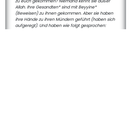
zu euch gekommen? Niemand kennt sie außer
Allah. Ihre Gesandten* sind mit Beyyine*
(Beweisen) zu ihnen gekommen. Aber sie haben
ihre Hände zu ihren Mündern geführt (haben sich
aufgeregt). Und haben wie folgt gesprochen:
„Wahrhaftig haben wir die Sache, die mit ihm
zusammen entsandt wurde, geleugnet. Und
wahrlich wir sind in Unsicherheit, Zweifel gewesen
bezüglich der Sache, zu der er uns eingeladen hat.“
ar-Rūm-52:
Also wirst du es wahrlich den Toten
nicht verkünden können, noch kannst du die
Einladung den Tauben verkünden, wenn sie dir den
Rücken zukehren und weggehen.
al-Mu'min-42:
Ihr ruft mich auf, Allah zu
verleugnen und über etwas vorüber ich kein
Wissen habe, Ihm etwas gleichzustellen. Ich aber
rufe euch zu Ihm (Allah), der Asis* und Gaffar* ist.
al-Mu'min-10:
Den Leugnern wird man unbedingt
mitteilen (zurufen): „Wahrlich, Allah’s Zorn ist
größer als euer Zorn gegenüber euren Seelen*
(euer Zorn untereinander). Ihr leugnetet als ihr zum