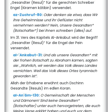
„Gesandter (Resul)“ für die gerechten Schreiber
Engel (Kiramen kâtibin) verwendet.
az-Zuchruf-80:
Oder denken sie etwa, dass Wir
ihre Geheimnisse und ihr Geflüster nicht
vernehmen werden? Nein, Unsere Gesandten*
(Botschafter*) bei ihnen schreiben (alles) auf.
Im 31. Vers des Kapitels Al-Ankabut wird der Begriff
„Gesandter (Resul)“ für die Engel der Pein
verwendet.
al-'Ankabut-31:
Und als unsere Gesandten* mit
der frohen Botschaft zu Abraham kamen, sagten
sie: „Wahrlich, wir werden das Volk dieses Landes
vernichten. Weil das Volk dieses Ortes tyrannisch
geworden ist“.
Allah der Erhabene erwähnt auch Dschinn
Gesandte (Resuls) im edlen Koran.
al-An'ām-130:
O Gemeinschaft der Menschen
und Dämonen! Sind keine Gesandten*
(Botschafter) unter euch hervorgetreten, die euch
Meine Verse erklärt haben und euch vor dem