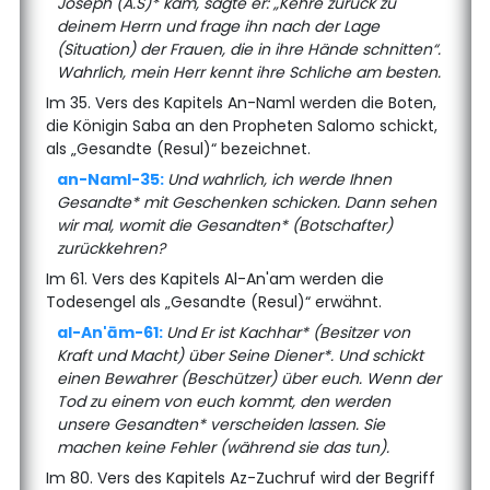
Joseph (A.S)* kam, sagte er: „Kehre zurück zu
deinem Herrn und frage ihn nach der Lage
(Situation) der Frauen, die in ihre Hände schnitten“.
Wahrlich, mein Herr kennt ihre Schliche am besten.
Im 35. Vers des Kapitels An-Naml werden die Boten,
die Königin Saba an den Propheten Salomo schickt,
als „Gesandte (Resul)“ bezeichnet.
an-Naml-35:
Und wahrlich, ich werde Ihnen
Gesandte* mit Geschenken schicken. Dann sehen
wir mal, womit die Gesandten* (Botschafter)
zurückkehren?
Im 61. Vers des Kapitels Al-An'am werden die
Todesengel als „Gesandte (Resul)“ erwähnt.
al-An'ām-61:
Und Er ist Kachhar* (Besitzer von
Kraft und Macht) über Seine Diener*. Und schickt
einen Bewahrer (Beschützer) über euch. Wenn der
Tod zu einem von euch kommt, den werden
unsere Gesandten* verscheiden lassen. Sie
machen keine Fehler (während sie das tun).
Im 80. Vers des Kapitels Az-Zuchruf wird der Begriff