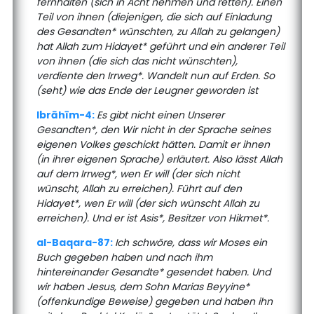
fernhalten (sich in Acht nehmen und retten). Einen
Teil von ihnen (diejenigen, die sich auf Einladung
des Gesandten* wünschten, zu Allah zu gelangen)
hat Allah zum Hidayet* geführt und ein anderer Teil
von ihnen (die sich das nicht wünschten),
verdiente den Irrweg*. Wandelt nun auf Erden. So
(seht) wie das Ende der Leugner geworden ist
Ibrāhīm-4:
Es gibt nicht einen Unserer
Gesandten*, den Wir nicht in der Sprache seines
eigenen Volkes geschickt hätten. Damit er ihnen
(in ihrer eigenen Sprache) erläutert. Also lässt Allah
auf dem Irrweg*, wen Er will (der sich nicht
wünscht, Allah zu erreichen). Führt auf den
Hidayet*, wen Er will (der sich wünscht Allah zu
erreichen). Und er ist Asis*, Besitzer von Hikmet*.
al-Baqara-87:
Ich schwöre, dass wir Moses ein
Buch gegeben haben und nach ihm
hintereinander Gesandte* gesendet haben. Und
wir haben Jesus, dem Sohn Marias Beyyine*
(offenkundige Beweise) gegeben und haben ihn