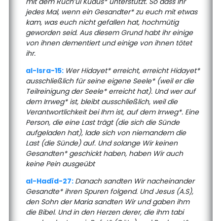
mit dem Ruch’ul Kudüs* unterstützt. So dass Ihr
jedes Mal, wenn ein Gesandter* zu euch mit etwas
kam, was euch nicht gefallen hat, hochmütig
geworden seid. Aus diesem Grund habt ihr einige
von ihnen dementiert und einige von ihnen tötet
ihr.
al-Isra-15:
Wer Hidayet* erreicht, erreicht Hidayet*
ausschließlich für seine eigene Seele* (weil er die
Teilreinigung der Seele* erreicht hat). Und wer auf
dem Irrweg* ist, bleibt ausschließlich, weil die
Verantwortlichkeit bei Ihm ist, auf dem Irrweg*. Eine
Person, die eine Last trägt (die sich die Sünde
aufgeladen hat), lade sich von niemandem die
Last (die Sünde) auf. Und solange Wir keinen
Gesandten* geschickt haben, haben Wir auch
keine Pein ausgeübt
al-Hadīd-27:
Danach sandten Wir nacheinander
Gesandte* ihren Spuren folgend. Und Jesus (A.S),
den Sohn der Maria sandten Wir und gaben ihm
die Bibel. Und in den Herzen derer, die ihm tabi