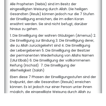
Alle Propheten (Nebis) sind im Besitz der
eingewilligten Weisung durch Allah. Die heiligen
Gesandten (Reuls) können jedoch nur die 7 Stufen
der Einwilligung erreichen, die im edlen Koran
erwähnt werden. Sie sind nicht befugt, darüber
hinaus zu gehen.
1. Die Einwilligung der wahren Gläubigen (Amenus) 2.
Die Einwilligung zur Bindung 3. Die Einwilligung derer,
die zu Allah zurückgekehrt sind 4. Die Einwilligung
der Leibergebenen 5. Die Einwilligung der Besitzer
der permanenten Wiederholung von Allahs Namen
(Ulul Elbab) 6. Die Einwilligung der vollkommenen
Reifung (Irschad) 7. Die Einwilligung der
Allerheiligkeit (Salah)
Eben diese 7 Phasen der Einwilligungsstufen sind der
Endpunkt, den alle Gesandten (Resuls) erreichen
können. Es ist jedoch nur einer Person unter ihnen
möglich, die eingewilligte Weisung durch Allah zu
erreichen. In Zeiten, in denen es Propheten (Nebis)
gibt, ist dies ein besonderes Ereignis für den