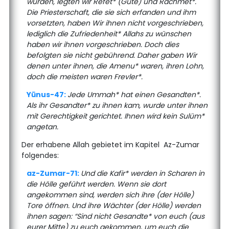
wurden, legten wir Refet* (Güte) und Rachmet*.
Die Priesterschaft, die sie sich erfanden und ihm
vorsetzten, haben Wir ihnen nicht vorgeschrieben,
lediglich die Zufriedenheit* Allahs zu wünschen
haben wir ihnen vorgeschrieben. Doch dies
befolgten sie nicht gebührend. Daher gaben Wir
denen unter ihnen, die Amenu* waren, ihren Lohn,
doch die meisten waren Frevler*.
Yūnus-47:
Jede Ummah* hat einen Gesandten*.
Als ihr Gesandter* zu ihnen kam, wurde unter ihnen
mit Gerechtigkeit gerichtet. Ihnen wird kein Sulüm*
angetan.
Der erhabene Allah gebietet im Kapitel Az-Zumar
folgendes:
az-Zumar-71:
Und die Kafir* werden in Scharen in
die Hölle geführt werden. Wenn sie dort
angekommen sind, werden sich ihre (der Hölle)
Tore öffnen. Und ihre Wächter (der Hölle) werden
ihnen sagen: “Sind nicht Gesandte* von euch (aus
eurer Mitte) zu euch gekommen, um euch die