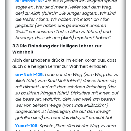
al-Imrān-52:
Als Jesus jedoch ihr Leugnen spürte
sagte er: „Wer sind meine Helfer (auf dem Weg,
der) zu Allah (führt)?“ Die Jünger sagten: „Wir sind
die Helfer Allah’s. Wir haben mit Iman* an Allah
geglaubt (wir haben uns gewünscht unseren
Geist* vor unserem Tod zu Allah zu führen) und
bezeuge, dass wir uns (Allah) ergeben* haben“.
3.3 Die Einladung der Heiligen Lehrer zur
Wahrheit
Allah der Erhabene drückt im edlen Koran aus, dass
auch die heiligen Lehrer zur Wahrheit einladen.
an-Nahl-125:
Lade auf den Weg (zum Weg, der zu
Allah führt, zum Srati Mußtakim*) deines Herrn ein,
mit Hikmet* und mit dem schönen Ratschlag (der
zu positiven Rängen führt). Diskutiere mit ihnen auf
die beste Art. Wahrlich, dein Herr weiß am besten,
wer von Seinem Wege (vom Srati Mußtakim*)
abgewichen ist (diejenigen, die auf den Irrweg*
gefallen sind) und wer das Hidayet* erreicht hat
Yusuf-108:
Sprich: „Eben dies ist der Weg, zu dem