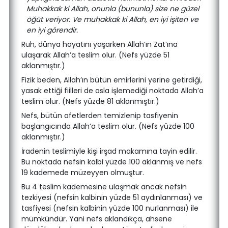
Muhakkak ki Allah, onunla (bununla) size ne güzel
öğüt veriyor. Ve muhakkak ki Allah, en iyi işiten ve
en iyi görendir.
Ruh, dünya hayatını yaşarken Allah’ın Zat’ına
ulaşarak Allah’a teslim olur. (Nefs yüzde 51
aklanmıştır.)
Fizik beden, Allah’ın bütün emirlerini yerine getirdiği,
yasak ettiği fiilleri de asla işlemediği noktada Allah’a
teslim olur. (Nefs yüzde 81 aklanmıştır.)
Nefs, bütün afetlerden temizlenip tasfiyenin
başlangıcında Allah’a teslim olur. (Nefs yüzde 100
aklanmıştır.)
İradenin teslimiyle kişi irşad makamına tayin edilir.
Bu noktada nefsin kalbi yüzde 100 aklanmış ve nefs
19 kademede müzeyyen olmuştur.
Bu 4 teslim kademesine ulaşmak ancak nefsin
tezkiyesi (nefsin kalbinin yüzde 51 aydınlanması) ve
tasfiyesi (nefsin kalbinin yüzde 100 nurlanması) ile
mümkündür. Yani nefs aklandıkça, ahsene