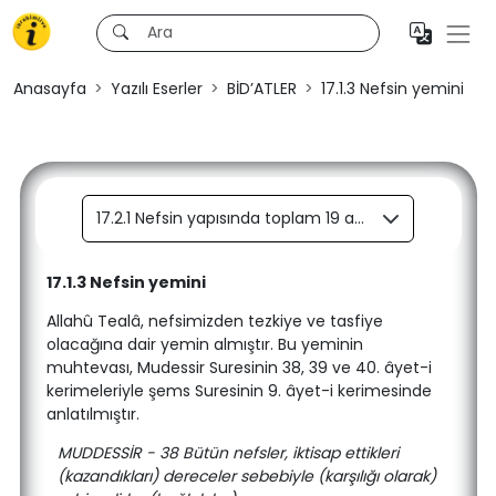
Anasayfa
Yazılı Eserler
BİD’ATLER
17.1.3 Nefsin yemini
17.2.1 Nefsin yapısında toplam 19 afet vardır.
17.1.3 Nefsin yemini
Allahû Tealâ, nefsimizden tezkiye ve tasfiye
olacağına dair yemin almıştır. Bu yeminin
muhtevası, Mudessir Suresinin 38, 39 ve 40. âyet-i
kerimeleriyle şems Suresinin 9. âyet-i kerimesinde
anlatılmıştır.
MUDDESSİR - 38 Bütün nefsler, iktisap ettikleri
(kazandıkları) dereceler sebebiyle (karşılığı olarak)