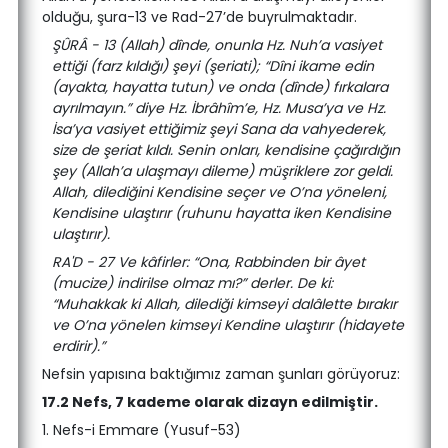
olduğu, şura-13 ve Rad-27’de buyrulmaktadır.
ŞÛRÂ - 13 (Allah) dînde, onunla Hz. Nuh’a vasiyet
ettiği (farz kıldığı) şeyi (şeriati); “Dîni ikame edin
(ayakta, hayatta tutun) ve onda (dînde) fırkalara
ayrılmayın.” diye Hz. İbrâhîm’e, Hz. Musa’ya ve Hz.
İsa’ya vasiyet ettiğimiz şeyi Sana da vahyederek,
size de şeriat kıldı. Senin onları, kendisine çağırdığın
şey (Allah’a ulaşmayı dileme) müşriklere zor geldi.
Allah, dilediğini Kendisine seçer ve O’na yöneleni,
Kendisine ulaştırır (ruhunu hayatta iken Kendisine
ulaştırır).
RA'D - 27 Ve kâfirler: “Ona, Rabbinden bir âyet
(mucize) indirilse olmaz mı?” derler. De ki:
“Muhakkak ki Allah, dilediği kimseyi dalâlette bırakır
ve O’na yönelen kimseyi Kendine ulaştırır (hidayete
erdirir).”
Nefsin yapısına baktığımız zaman şunları görüyoruz:
17.2 Nefs, 7 kademe olarak dizayn edilmiştir.
1. Nefs-i Emmare (Yusuf-53)