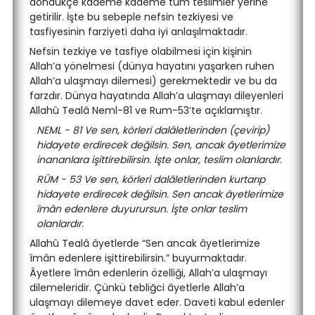
döndükçe kademe kademe tüm teslimler yerine
getirilir. İşte bu sebeple nefsin tezkiyesi ve
tasfiyesinin farziyeti daha iyi anlaşılmaktadır.
Nefsin tezkiye ve tasfiye olabilmesi için kişinin
Allah’a yönelmesi (dünya hayatını yaşarken ruhen
Allah’a ulaşmayı dilemesi) gerekmektedir ve bu da
farzdır. Dünya hayatında Allah’a ulaşmayı dileyenleri
Allahû Tealâ Neml-81 ve Rum-53’te açıklamıştır.
NEML - 81 Ve sen, körleri dalâletlerinden (çevirip)
hidayete erdirecek değilsin. Sen, ancak âyetlerimize
inananlara işittirebilirsin. İşte onlar, teslim olanlardır.
RÛM - 53 Ve sen, körleri dalâletlerinden kurtarıp
hidayete erdirecek değilsin. Sen ancak âyetlerimize
îmân edenlere duyurursun. İşte onlar teslim
olanlardır.
Allahû Tealâ âyetlerde “Sen ancak âyetlerimize
îmân edenlere işittirebilirsin.” buyurmaktadır.
Âyetlere îmân edenlerin özelliği, Allah’a ulaşmayı
dilemeleridir. Çünkü tebliğci âyetlerle Allah’a
ulaşmayı dilemeye davet eder. Daveti kabul edenler