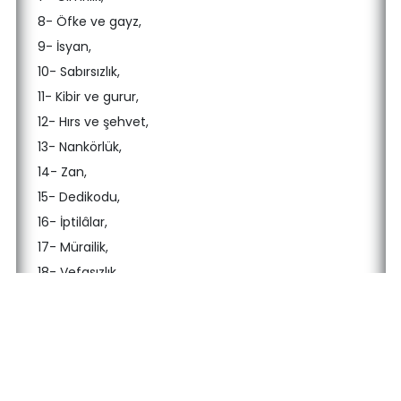
8- Öfke ve gayz,
9- İsyan,
10- Sabırsızlık,
11- Kibir ve gurur,
12- Hırs ve şehvet,
13- Nankörlük,
14- Zan,
15- Dedikodu,
16- İptilâlar,
17- Mürailik,
18- Vefasızlık,
19- Fitne ve fesat.