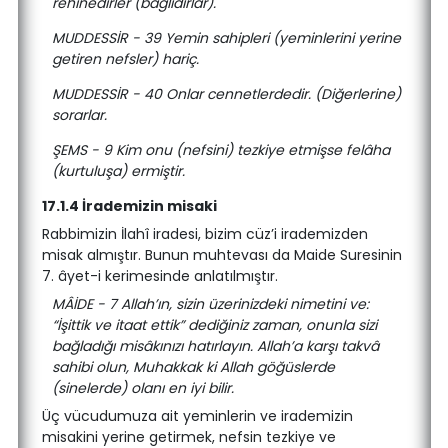
rehinedirler (bağlıdırlar).
MUDDESSİR - 39 Yemin sahipleri (yeminlerini yerine
getiren nefsler) hariç.
MUDDESSİR - 40 Onlar cennetlerdedir. (Diğerlerine)
sorarlar.
ŞEMS - 9 Kim onu (nefsini) tezkiye etmişse felâha
(kurtuluşa) ermiştir.
17.1.4 İrademizin misaki
Rabbimizin İlahî iradesi, bizim cüz’i irademizden
misak almıştır. Bunun muhtevası da Maide Suresinin
7. âyet-i kerimesinde anlatılmıştır.
MÂİDE - 7 Allah’ın, sizin üzerinizdeki nimetini ve:
“İşittik ve itaat ettik” dediğiniz zaman, onunla sizi
bağladığı misâkınızı hatırlayın. Allah’a karşı takvâ
sahibi olun, Muhakkak ki Allah göğüslerde
(sinelerde) olanı en iyi bilir.
Üç vücudumuza ait yeminlerin ve irademizin
misakini yerine getirmek, nefsin tezkiye ve