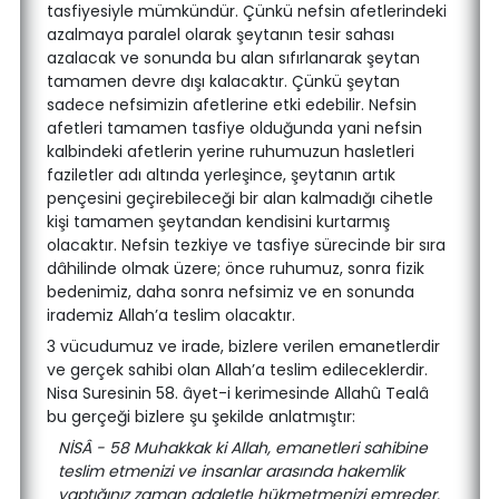
tasfiyesiyle mümkündür. Çünkü nefsin afetlerindeki
azalmaya paralel olarak şeytanın tesir sahası
azalacak ve sonunda bu alan sıfırlanarak şeytan
tamamen devre dışı kalacaktır. Çünkü şeytan
sadece nefsimizin afetlerine etki edebilir. Nefsin
afetleri tamamen tasfiye olduğunda yani nefsin
kalbindeki afetlerin yerine ruhumuzun hasletleri
faziletler adı altında yerleşince, şeytanın artık
pençesini geçirebileceği bir alan kalmadığı cihetle
kişi tamamen şeytandan kendisini kurtarmış
olacaktır. Nefsin tezkiye ve tasfiye sürecinde bir sıra
dâhilinde olmak üzere; önce ruhumuz, sonra fizik
bedenimiz, daha sonra nefsimiz ve en sonunda
irademiz Allah’a teslim olacaktır.
3 vücudumuz ve irade, bizlere verilen emanetlerdir
ve gerçek sahibi olan Allah’a teslim edileceklerdir.
Nisa Suresinin 58. âyet-i kerimesinde Allahû Tealâ
bu gerçeği bizlere şu şekilde anlatmıştır:
NİSÂ - 58 Muhakkak ki Allah, emanetleri sahibine
teslim etmenizi ve insanlar arasında hakemlik
yaptığınız zaman adaletle hükmetmenizi emreder.