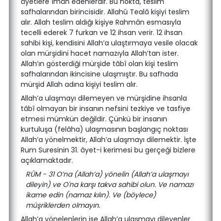
âyetlere îmân edenlerdir. Bu nokta, teslim
safhalarından birincisidir. Allahû Tealâ kişiyi teslim
alır. Allah teslim aldığı kişiye Rahmân esmasıyla
tecelli ederek 7 furkan ve 12 ihsan verir. 12 ihsan
sahibi kişi, kendisini Allah’a ulaştırmaya vesile olacak
olan mürşidini hacet namazıyla Allah’tan ister.
Allah’ın gösterdiği mürşide tâbî olan kişi teslim
safhalarından ikincisine ulaşmıştır. Bu safhada
mürşid Allah adına kişiyi teslim alır.
Allah’a ulaşmayı dilemeyen ve mürşidine ihsanla
tâbî olmayan bir insanın nefsini tezkiye ve tasfiye
etmesi mümkün değildir. Çünkü bir insanın
kurtuluşa (felâha) ulaşmasının başlangıç noktası
Allah’a yönelmektir, Allah’a ulaşmayı dilemektir. İşte
Rum Suresinin 31. âyet-i kerimesi bu gerçeği bizlere
açıklamaktadır.
RÛM - 31 O’na (Allah’a) yönelin (Allah’a ulaşmayı
dileyin) ve O'na karşı takva sahibi olun. Ve namazı
ikame edin (namaz kılın). Ve (böylece)
müşriklerden olmayın.
Allah’a yönelenlerin ise Allah’a ulaşmayı dileyenler