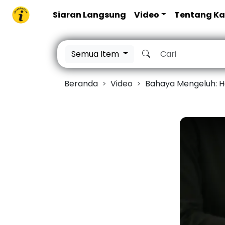
Siaran Langsung
Video
Tentang K
Semua Item
Beranda
Video
Bahaya Mengeluh: Hati