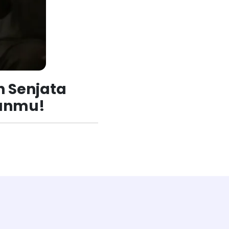
h Senjata
kanmu!