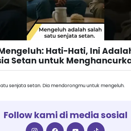
engeluh: Hati-Hati, Ini Adala
ia Setan untuk Menghancur
Follow kami di media sosial