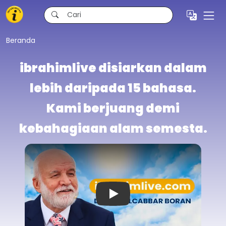
Beranda
ibrahimlive disiarkan dalam
lebih daripada 15 bahasa.
Kami berjuang demi
kebahagiaan alam semesta.
Play