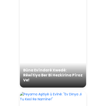
Bûna Evîndarê Xwedê:
Rêwîtiya Ber Bi Hezkirina Pîroz
Ve!