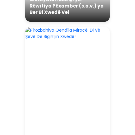
Rêwîtiya Pêxamber (s.a.v.) ya
Ber Bi Xwedê Ve!