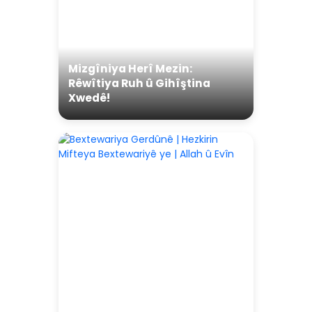
Mizgîniya Herî Mezin:
Rêwîtiya Ruh û Gihîştina
Xwedê!