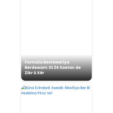
Formûla Bextewariya
Berdewam: Di 24 Saetan de
Zikr û Xêr