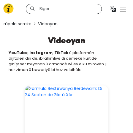
rûpela sereke
Vîdeoyan
Vîdeoyan
YouTube
,
Instagram
,
TikTok
û platformên
dîjîtalên din de, ibrahimlive di demeke kurt de
gihîşt ser milyonan û armancê wî ev e ku mirovên ji
her ziman û baweriyê bi hez ve bihêle.