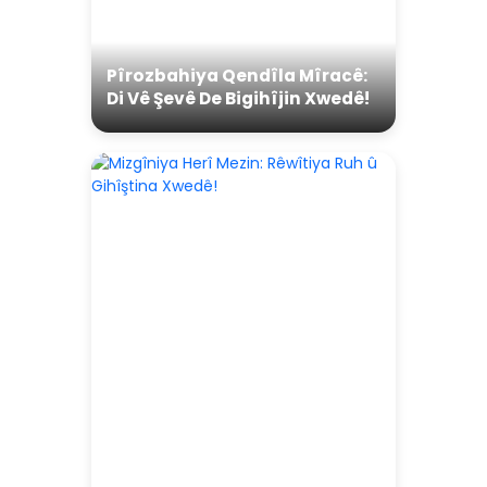
Pîrozbahiya Qendîla Mîracê:
Di Vê Şevê De Bigihîjin Xwedê!