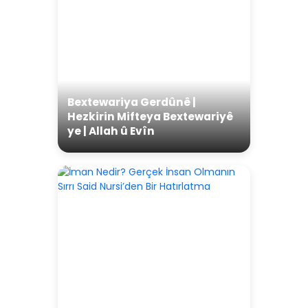
Bextewariya Gerdûnê |
Hezkirin Mifteya Bextewariyê
ye | Allah û Evîn