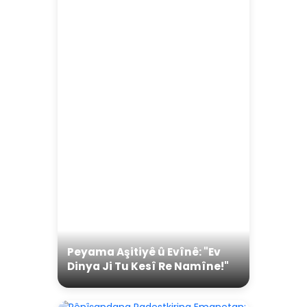
Peyama Aşitiyê û Evînê: "Ev
Dinya Ji Tu Kesî Re Namîne!"