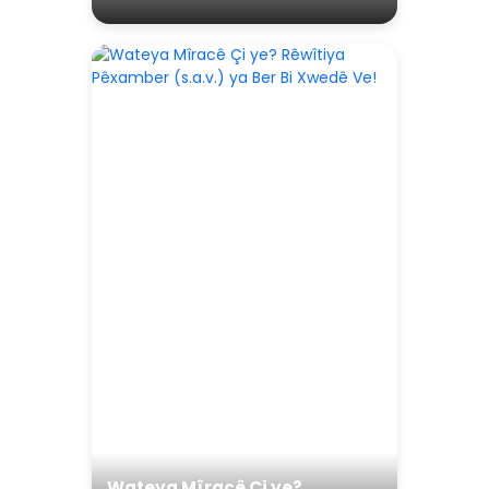
Wateya Mîracê Çi ye?