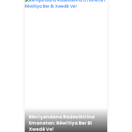
Rênîşandana Radestkirina
Emanetan: Rêwîtiya Ber Bi
Xwedê Ve!