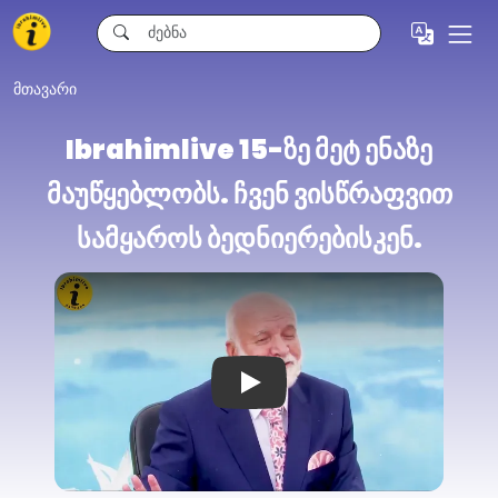
მთავარი
Ibrahimlive 15-ზე მეტ ენაზე
მაუწყებლობს. ჩვენ ვისწრაფვით
სამყაროს ბედნიერებისკენ.
Play