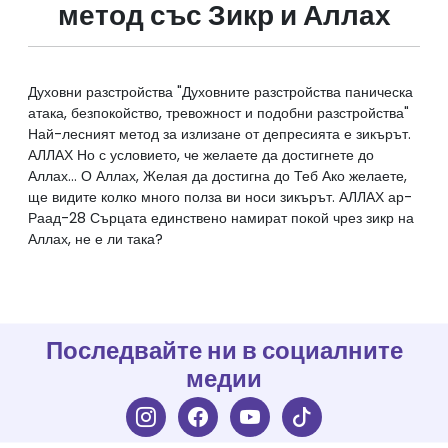
метод със Зикр и Аллах
Духовни разстройства "Духовните разстройства паническа
атака, безпокойство, тревожност и подобни разстройства"
Най-лесният метод за излизане от депресията е зикърът.
АЛЛАХ Но с условието, че желаете да достигнете до
Аллах... О Аллах, Желая да достигна до Теб Ако желаете,
ще видите колко много полза ви носи зикърът. АЛЛАХ ар-
Раад-28 Сърцата единствено намират покой чрез зикр на
Последвайте ни в социалните
медии