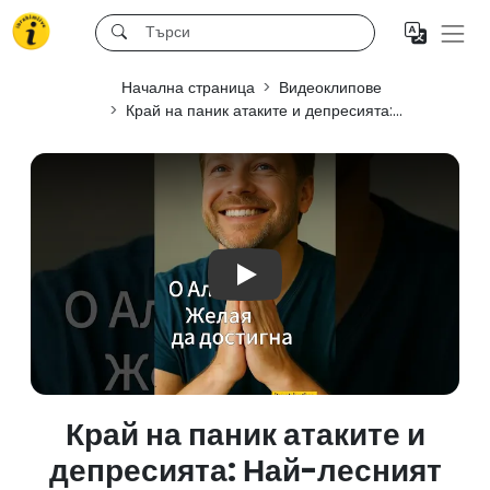
Начална страница
Видеоклипове
Край на паник атаките и депресията:...
Play
Край на паник атаките и
депресията: Най-лесният