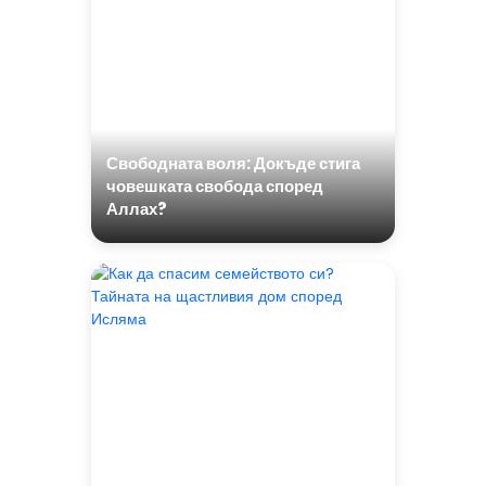
Свободната воля: Докъде стига
човешката свобода според
Аллах?