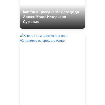
Как Една Трагедия Ме Доведе до
Аллах: Моята История за
Суфизма