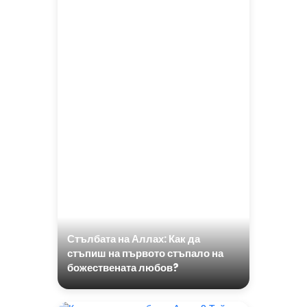
Стълбата на Аллах: Как да
стъпиш на първото стъпало на
божествената любов?