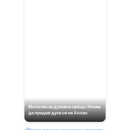
Молитва за духовна среща: Искам
да предам духа си на Аллах