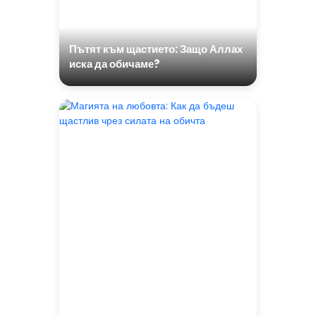
Пътят към щастието: Защо Аллах
иска да обичаме?