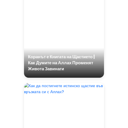
Коранът е Книгата на Щастието |
Как Думите на Аллах Променят
Живота Завинаги