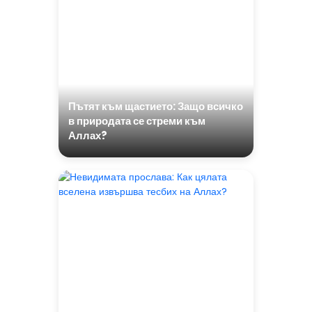
Пътят към щастието: Защо всичко
в природата се стреми към
Аллах?