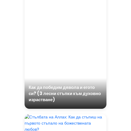
Как да победим дявола и егото
си? (3 лесни стъпки към духовно
израстване)