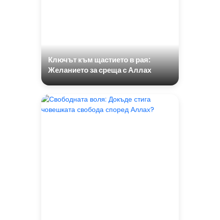
Ключът към щастието в рая:
Желанието за среща с Аллах