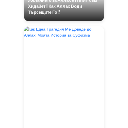
Желанието за Аллах е Пътят към
Хидайет | Как Аллах Води
Търсещите Го ?