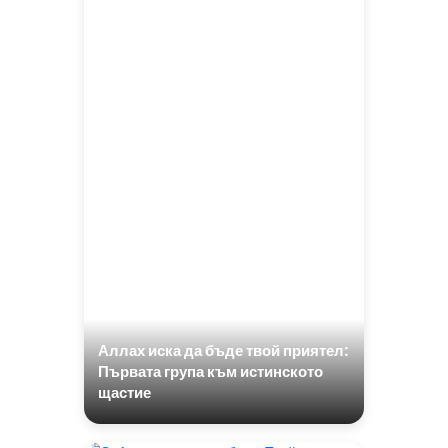
Аллах иска да бъде твой приятел:
Първата група към истинското
щастие