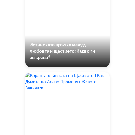
Истинската връзка между
любовта и щастието: Какво ги
свързва?