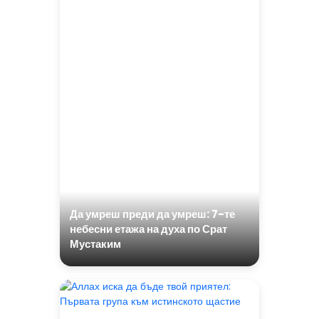
Да умреш преди да умреш: 7-те
небесни етажа на духа по Срат
Мустаким