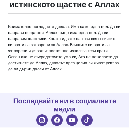
истинското щастие с Аллах
Внимателно погледнете дявола. Има само една цел: Да ви
направи нещастни. Аллах също има една цел: Да ви
направим щастливи. Когато идвате на този свят всичките
ви врати са затворени за Аллах. Всичките ви врати са
затворени и дяволът постоянно използва тези врати.
Освен ако не съсредоточите ума си, Ако не пожелаете да
достигнете до Аллах, дяволът през целия ви живот успява
Последвайте ни в социалните
медии