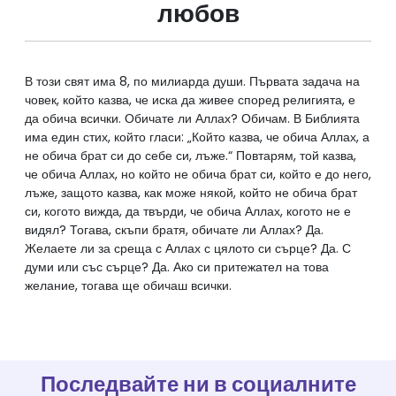
любов
В този свят има 8, по милиарда души. Първата задача на
човек, който казва, че иска да живее според религията, е
да обича всички. Обичате ли Аллах? Обичам. В Библията
има един стих, който гласи: „Който казва, че обича Аллах, а
не обича брат си до себе си, лъже.“ Повтарям, той казва,
че обича Аллах, но който не обича брат си, който е до него,
лъже, защото казва, как може някой, който не обича брат
си, когото вижда, да твърди, че обича Аллах, когото не е
видял? Тогава, скъпи братя, обичате ли Аллах? Да.
Желаете ли за среща с Аллах с цялото си сърце? Да. С
думи или със сърце? Да. Ако си притежател на това
Последвайте ни в социалните