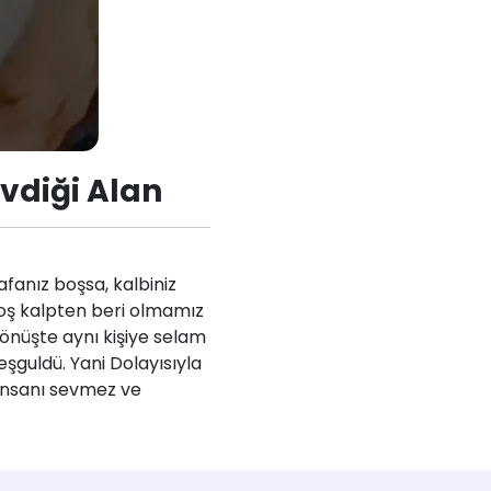
evdiği Alan
afanız boşsa, kalbiniz
 boş kalpten beri olmamız
dönüşte aynı kişiye selam
eşguldü. Yani Dolayısıyla
 insanı sevmez ve