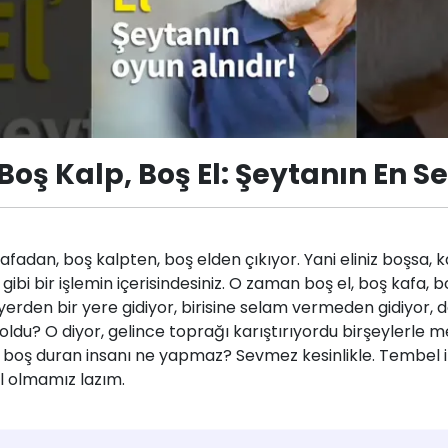
Boş Kalp, Boş El: Şeytanın En S
kafadan, boş kalpten, boş elden çıkıyor. Yani eliniz boşsa, k
 gibi bir işlemin içerisindesiniz. O zaman boş el, boş kafa,
r yerden bir yere gidiyor, birisine selam vermeden gidiyor, 
 oldu? O diyor, gelince toprağı karıştırıyordu birşeylerle m
ah boş duran insanı ne yapmaz? Sevmez kesinlikle. Tembel