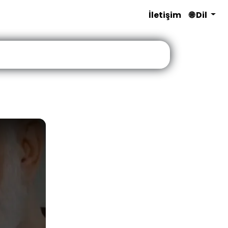
İletişim
🌐 Dil