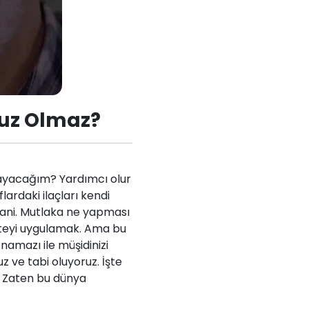
suz Olmaz?
layacağım? Yardımcı olur
flardaki ilaçları kendi
 yani. Mutlaka ne yapması
çeteyi uygulamak. Ama bu
namazı ile müşidinizi
z ve tabi oluyoruz. İşte
u. Zaten bu dünya