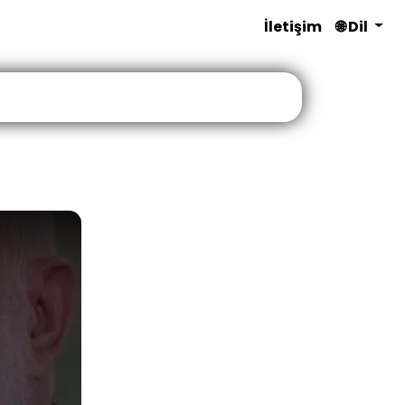
İletişim
🌐 Dil