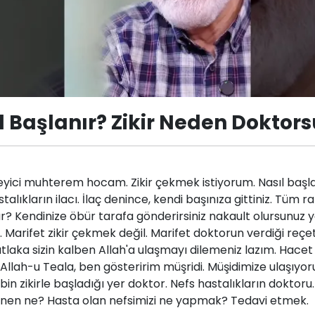
ıl Başlanır? Zikir Neden Doktor
leyici muhterem hocam. Zikir çekmek istiyorum. Nasıl baş
alıkların ilacı. İlaç denince, kendi başınıza gittiniz. Tüm ra
lur? Kendinize öbür tarafa gönderirsiniz nakault olursunuz
. Marifet zikir çekmek değil. Marifet doktorun verdiği re
laka sizin kalben Allah'a ulaşmayı dilemeniz lazım. Hacet 
llah-u Teala, ben gösteririm müşridi. Müşidimize ulaşıyoru
bin zikirle başladığı yer doktor. Nefs hastalıkların doktor