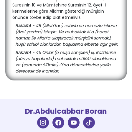
Suresinin 10 ve Mümtehine Suresinin 12. âyet-i
kerimelerine göre Allah’ın gösterdiği mürşidin
önünde tövbe edip biat etmeliyiz.
BAKARA - 45 (Allah’tan) sabırla ve namazla istiane
(özel yardım) isteyin. Ve muhakkak ki o (hacet
namazı ile Allah’a ulaştıracak mürşidini sormak),
huşû sahibi olanlardan başkasına elbette ağır gelir.
BAKARA - 46 Onlar (o huşû sahipleri) ki, Rab’lerine
(dünya hayatında) muhakkak mülâki olacaklarına
ve (sonunda ölümle) O’na döneceklerine yakîn
derecesinde inanırlar.
Dr.Abdulcabbar Boran