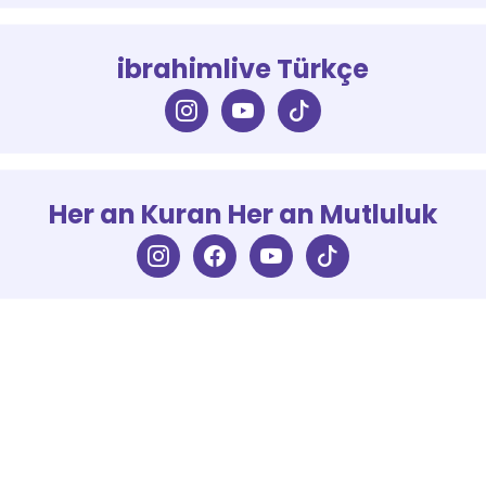
ibrahimlive Türkçe
Her an Kuran Her an Mutluluk
İletişim
Anasayfa
+90 506 777 12 77
Hakkımızda
info@ibrahimlive.com
Canlı Yayın
Yazılı Eserler
Sizlerin öneri ve görüşleriniz ile