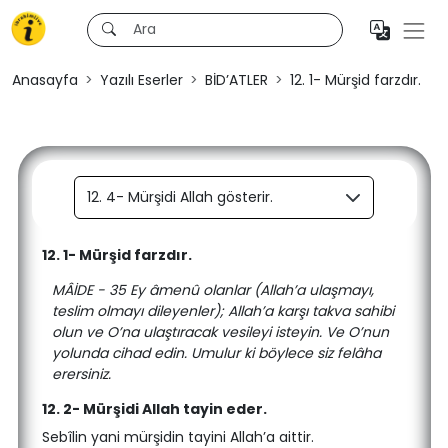
Anasayfa
Yazılı Eserler
BİD’ATLER
12. 1- Mürşid farzdır.
12. 4- Mürşidi Allah gösterir.
12. 1- Mürşid farzdır.
MÂİDE - 35 Ey âmenû olanlar (Allah’a ulaşmayı,
teslim olmayı dileyenler); Allah’a karşı takva sahibi
olun ve O’na ulaştıracak vesileyi isteyin. Ve O’nun
yolunda cihad edin. Umulur ki böylece siz felâha
erersiniz.
12. 2- Mürşidi Allah tayin eder.
Sebîlin yani mürşidin tayini Allah’a aittir.