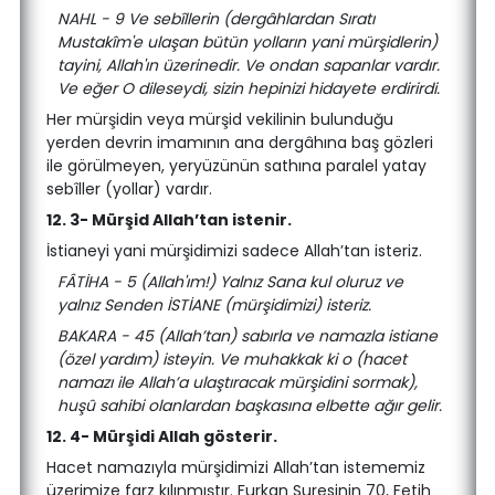
NAHL - 9 Ve sebîllerin (dergâhlardan Sıratı
Mustakîm'e ulaşan bütün yolların yani mürşidlerin)
tayini, Allah'ın üzerinedir. Ve ondan sapanlar vardır.
Ve eğer O dileseydi, sizin hepinizi hidayete erdirirdi.
Her mürşidin veya mürşid vekilinin bulunduğu
yerden devrin imamının ana dergâhına baş gözleri
ile görülmeyen, yeryüzünün sathına paralel yatay
sebîller (yollar) vardır.
12. 3- Mürşid Allah’tan istenir.
İstianeyi yani mürşidimizi sadece Allah’tan isteriz.
FÂTİHA - 5 (Allah'ım!) Yalnız Sana kul oluruz ve
yalnız Senden İSTİANE (mürşidimizi) isteriz.
BAKARA - 45 (Allah’tan) sabırla ve namazla istiane
(özel yardım) isteyin. Ve muhakkak ki o (hacet
namazı ile Allah’a ulaştıracak mürşidini sormak),
huşû sahibi olanlardan başkasına elbette ağır gelir.
12. 4- Mürşidi Allah gösterir.
Hacet namazıyla mürşidimizi Allah’tan istememiz
üzerimize farz kılınmıştır. Furkan Suresinin 70, Fetih