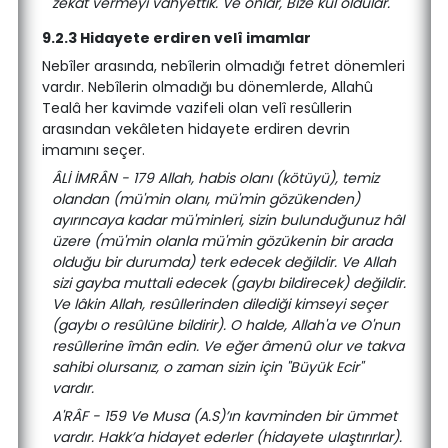
zekât vermeyi vahyettik. Ve onlar, Bize kul oldular.
9.2.3 Hidayete erdiren velî imamlar
Nebîler arasında, nebîlerin olmadığı fetret dönemleri
vardır. Nebîlerin olmadığı bu dönemlerde, Allahû
Tealâ her kavimde vazifeli olan velî resûllerin
arasından vekâleten hidayete erdiren devrin
imamını seçer.
ÂLİ İMRÂN - 179 Allah, habis olanı (kötüyü), temiz
olandan (mü'min olanı, mü'min gözükenden)
ayırıncaya kadar mü'minleri, sizin bulunduğunuz hâl
üzere (mü'min olanla mü'min gözükenin bir arada
olduğu bir durumda) terk edecek değildir. Ve Allah
sizi gayba muttali edecek (gaybı bildirecek) değildir.
Ve lâkin Allah, resûllerinden dilediği kimseyi seçer
(gaybı o resûlüne bildirir). O halde, Allah'a ve O'nun
resûllerine îmân edin. Ve eğer âmenû olur ve takva
sahibi olursanız, o zaman sizin için "Büyük Ecir"
vardır.
A'RÂF - 159 Ve Musa (A.S)’ın kavminden bir ümmet
vardır. Hakk’a hidayet ederler (hidayete ulaştırırlar).