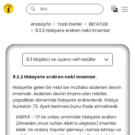
Anasayfa
Yazılı Eserler
BİD’ATLER
9.2.2 Hidayete erdiren nebî imamlar
9.3 Müjdeci ve uyarıcı velî resûller
9.2.2 Hidayete erdiren nebî imamlar.
Hidayetle gelen bir nebî ise mutlaka asaleten devrin
imamıdır. Asaleten devrin imamı olan nebîler,
yaşadıkları dönemde hidayete erdirenlerdir. Enbiya
Suresinin 73. âyeti kerimesi bunu ifade etmektedir.
ENBİYÂ - 73 Ve onları, emrimizle hidayete erdiren
(ölmeden önce ruhları Allah’a ulaştıran) imamlar
kıldık. Ve onlara, hayırlar işlemeyi, namaz kılmayı ve