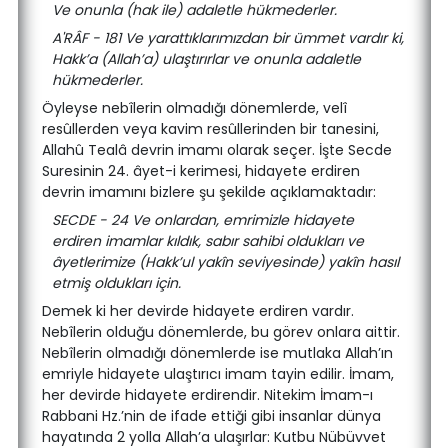
Ve onunla (hak ile) adaletle hükmederler.
A'RÂF - 181 Ve yarattıklarımızdan bir ümmet vardır ki,
Hakk’a (Allah’a) ulaştırırlar ve onunla adaletle
hükmederler.
Öyleyse nebîlerin olmadığı dönemlerde, velî
resûllerden veya kavim resûllerinden bir tanesini,
Allahû Tealâ devrin imamı olarak seçer. İşte Secde
Suresinin 24. âyet-i kerimesi, hidayete erdiren
devrin imamını bizlere şu şekilde açıklamaktadır:
SECDE - 24 Ve onlardan, emrimizle hidayete
erdiren imamlar kıldık, sabır sahibi oldukları ve
âyetlerimize (Hakk’ul yakîn seviyesinde) yakîn hasıl
etmiş oldukları için.
Demek ki her devirde hidayete erdiren vardır.
Nebîlerin olduğu dönemlerde, bu görev onlara aittir.
Nebîlerin olmadığı dönemlerde ise mutlaka Allah’ın
emriyle hidayete ulaştırıcı imam tayin edilir. İmam,
her devirde hidayete erdirendir. Nitekim İmam-ı
Rabbani Hz.’nin de ifade ettiği gibi insanlar dünya
hayatında 2 yolla Allah’a ulaşırlar: Kutbu Nübüvvet