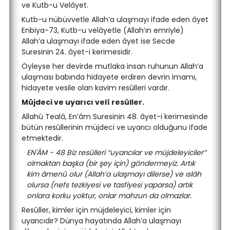
ve Kutb-u Velâyet.
Kutb-u nübüvvetle Allah’a ulaşmayı ifade eden âyet
Enbiya-73, Kutb-u velâyetle (Allah’ın emriyle)
Allah’a ulaşmayı ifade eden âyet ise Secde
Suresinin 24. âyet-i kerimesidir.
Öyleyse her devirde mutlaka insan ruhunun Allah’a
ulaşması babında hidayete erdiren devrin imamı,
hidayete vesile olan kavim resûlleri vardır.
Müjdeci ve uyarıcı velî resûller.
Allahû Tealâ, En’âm Suresinin 48. âyet-i kerimesinde
bütün resûllerinin müjdeci ve uyarıcı olduğunu ifade
etmektedir.
EN'ÂM - 48 Biz resûlleri “uyarıcılar ve müjdeleyiciler”
olmaktan başka (bir şey için) göndermeyiz. Artık
kim âmenû olur (Allah’a ulaşmayı dilerse) ve ıslâh
olursa (nefs tezkiyesi ve tasfiyesi yaparsa) artık
onlara korku yoktur, onlar mahzun da olmazlar.
Resûller, kimler için müjdeleyici, kimler için
uyarıcıdır? Dünya hayatında Allah’a ulaşmayı