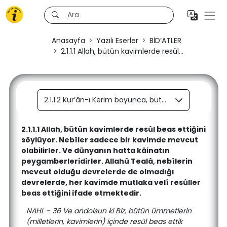
Anasayfa
Yazılı Eserler
BİD’ATLER
2.1.1.1 Allah, bütün kavimlerde resûl...
2.1.1.2 Kur’ân-ı Kerim boyunca, bütün kavimlerde ardarda gönderilenlerin hepsinin sadece resûller olduğu ifade buyrulmaktadır. Allah asla bütün kavimlere nebî göndermemiştir. Bütün resûller nebî olsaydı, kavim resûllerinin en az bir kısmı için nebî kelimesi kullanılacaktı. Öyleyse kavim resûllerinin hepsinin nebî olmayan resûller olduğu kesinleşmektedir.
2.1.1.1 Allah, bütün kavimlerde resûl beas ettiğini
söylüyor. Nebîler sadece bir kavimde mevcut
olabilirler. Ve dünyanın hatta kâinatın
peygamberleridirler. Allahû Tealâ, nebîlerin
mevcut olduğu devrelerde de olmadığı
devrelerde, her kavimde mutlaka velî resûller
beas ettiğini ifade etmektedir.
NAHL - 36 Ve andolsun ki Biz, bütün ümmetlerin
(milletlerin, kavimlerin) içinde resûl beas ettik