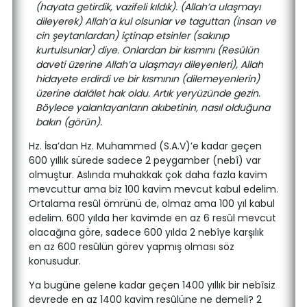
(hayata getirdik, vazifeli kıldık). (Allah’a ulaşmayı
dileyerek) Allah’a kul olsunlar ve taguttan (insan ve
cin şeytanlardan) içtinap etsinler (sakınıp
kurtulsunlar) diye. Onlardan bir kısmını (Resûlün
daveti üzerine Allah’a ulaşmayı dileyenleri), Allah
hidayete erdirdi ve bir kısmının (dilemeyenlerin)
üzerine dalâlet hak oldu. Artık yeryüzünde gezin.
Böylece yalanlayanların akıbetinin, nasıl olduğuna
bakın (görün).
Hz. İsa’dan Hz. Muhammed (S.A.V)’e kadar geçen
600 yıllık sürede sadece 2 peygamber (nebî) var
olmuştur. Aslında muhakkak çok daha fazla kavim
mevcuttur ama biz 100 kavim mevcut kabul edelim.
Ortalama resûl ömrünü de, olmaz ama 100 yıl kabul
edelim. 600 yılda her kavimde en az 6 resûl mevcut
olacağına göre, sadece 600 yılda 2 nebîye karşılık
en az 600 resûlün görev yapmış olması söz
konusudur.
Ya bugüne gelene kadar geçen 1400 yıllık bir nebîsiz
devrede en az 1400 kavim resûlüne ne demeli? 2