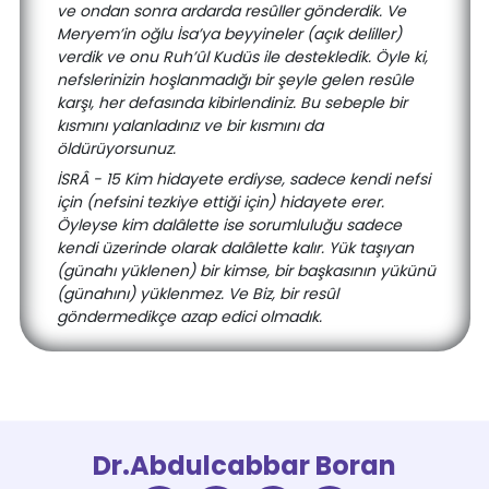
ve ondan sonra ardarda resûller gönderdik. Ve
Meryem’in oğlu İsa’ya beyyineler (açık deliller)
verdik ve onu Ruh’ûl Kudüs ile destekledik. Öyle ki,
nefslerinizin hoşlanmadığı bir şeyle gelen resûle
karşı, her defasında kibirlendiniz. Bu sebeple bir
kısmını yalanladınız ve bir kısmını da
öldürüyorsunuz.
İSRÂ - 15 Kim hidayete erdiyse, sadece kendi nefsi
için (nefsini tezkiye ettiği için) hidayete erer.
Öyleyse kim dalâlette ise sorumluluğu sadece
kendi üzerinde olarak dalâlette kalır. Yük taşıyan
(günahı yüklenen) bir kimse, bir başkasının yükünü
(günahını) yüklenmez. Ve Biz, bir resûl
göndermedikçe azap edici olmadık.
Dr.Abdulcabbar Boran