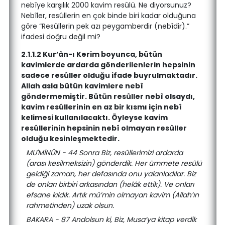
nebîye karşılık 2000 kavim resûlü. Ne diyorsunuz?
Nebîler, resûllerin en çok binde biri kadar olduğuna
göre “Resûllerin pek azı peygamberdir (nebîdir).”
ifadesi doğru değil mi?
2.1.1.2 Kur’ân-ı Kerim boyunca, bütün
kavimlerde ardarda gönderilenlerin hepsinin
sadece resûller olduğu ifade buyrulmaktadır.
Allah asla bütün kavimlere nebî
göndermemiştir. Bütün resûller nebî olsaydı,
kavim resûllerinin en az bir kısmı için nebî
kelimesi kullanılacaktı. Öyleyse kavim
resûllerinin hepsinin nebî olmayan resûller
olduğu kesinleşmektedir.
MU'MİNÛN - 44 Sonra Biz, resûllerimizi ardarda
(arası kesilmeksizin) gönderdik. Her ümmete resûlü
geldiği zaman, her defasında onu yalanladılar. Biz
de onları birbiri arkasından (helâk ettik). Ve onları
efsane kıldık. Artık mü’min olmayan kavim (Allah’ın
rahmetinden) uzak olsun.
BAKARA - 87 Andolsun ki, Biz, Musa’ya kitap verdik