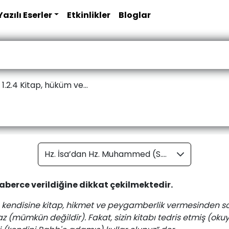
Yazılı Eserler
Etkinlikler
Bloglar
1.2.4 Kitap, hüküm ve...
Hz. İsa’dan Hz. Muhammed (S.A.V)’e kadar geçen 600 yıllık sürede sadece 2 peygamber (nebî) var olmuştur. Aslında muhakkak çok daha fazla kavim mevcuttur ama biz 100 kavim mevcut kabul edelim. Ortalama resûl ömrünü de, olmaz ama 100 yıl kabul edelim. 600 yılda her kavimde en az 6 resûl mevcut olacağına göre, sadece 600 yılda 2 nebîye karşılık en az 600 resûlün görev yapmış olması söz konusudur.
raberce verildiğine dikkat çekilmektedir.
h'ın kendisine kitap, hikmet ve peygamberlik vermesinden s
 (mümkün değildir). Fakat, sizin kitabı tedris etmiş (ok