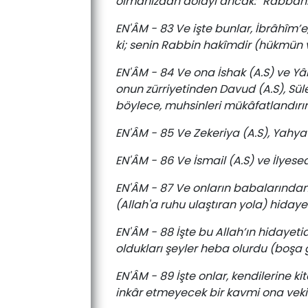
olmanızdan dolayı ancak: “Rabbâni 
EN'ÂM - 83 Ve işte bunlar, İbrâhîm’e,
ki; senin Rabbin hakîmdir (hükmün ve
EN'ÂM - 84 Ve ona İshak (A.S) ve Yâk
onun zürriyetinden Davud (A.S), Süle
böylece, muhsinleri mükâfatlandırırı
EN'ÂM - 85 Ve Zekeriya (A.S), Yahya (A
EN'ÂM - 86 Ve İsmail (A.S) ve İlyesea
EN'ÂM - 87 Ve onların babalarından, 
(Allah'a ruhu ulaştıran yola) hidayet 
EN'ÂM - 88 İşte bu Allah’ın hidayetid
oldukları şeyler heba olurdu (boşa g
EN'ÂM - 89 İşte onlar, kendilerine k
inkâr etmeyecek bir kavmi ona vekil