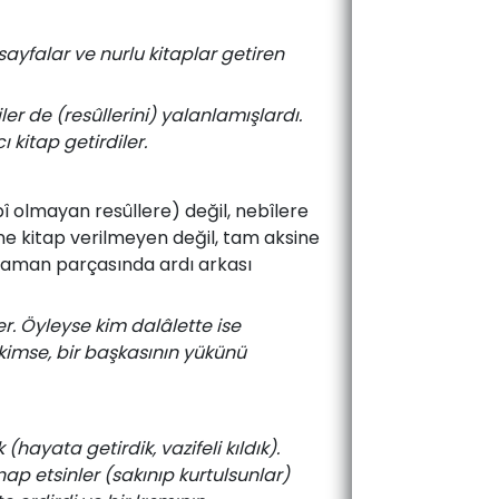
sayfalar ve nurlu kitaplar getiren
ler de (resûllerini) yalanlamışlardı.
ı kitap getirdiler.
bî olmayan resûllere) değil, nebîlere
ine kitap verilmeyen değil, tam aksine
 zaman parçasında ardı arkası
er. Öyleyse kim dalâlette ise
kimse, bir başkasının yükünü
hayata getirdik, vazifeli kıldık).
ap etsinler (sakınıp kurtulsunlar)