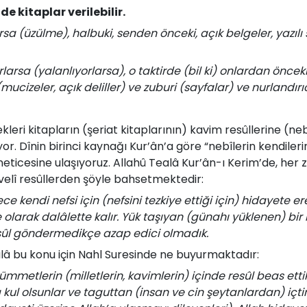
e kitaplar verilebilir.
rsa (üzülme), halbuki, senden önceki, açık belgeler, yazılı 
larsa (yalanlıyorlarsa), o taktirde (bil ki) onlardan önceki
mucizeler, açık deliller) ve zuburi (sayfalar) ve nurlandırıc
eri kitapların (şeriat kitaplarının) kavim resûllerine (ne
or. Dînin birinci kaynağı Kur’ân’a göre “nebîlerin kendiler
eticesine ulaşıyoruz. Allahû Tealâ Kur’ân-ı Kerim’de, her
velî resûllerden şöyle bahsetmektedir:
e kendi nefsi için (nefsini tezkiye ettiği için) hidayete er
larak dalâlette kalır. Yük taşıyan (günahı yüklenen) bir 
esûl göndermedikçe azap edici olmadık.
ealâ bu konu için Nahl Suresinde ne buyurmaktadır:
mmetlerin (milletlerin, kavimlerin) içinde resûl beas ettik (
 kul olsunlar ve taguttan (insan ve cin şeytanlardan) içtin