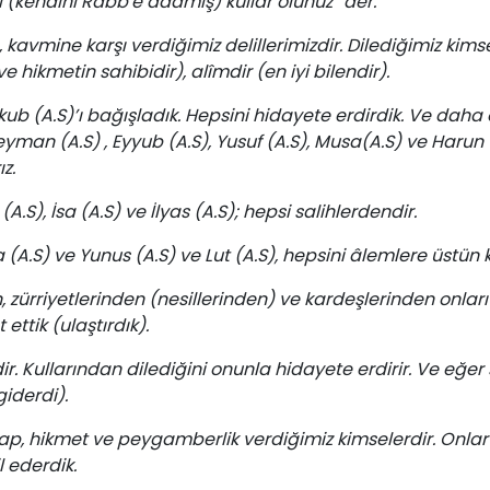
(kendini Rabb'e adamış) kullar olunuz” der.
 kavmine karşı verdiğimiz delillerimizdir. Dilediğimiz kimse
 hikmetin sahibidir), alîmdir (en iyi bilendir).
ub (A.S)’ı bağışladık. Hepsini hidayete erdirdik. Ve daha 
yman (A.S) , Eyyub (A.S), Yusuf (A.S), Musa(A.S) ve Harun (
z.
.S), İsa (A.S) ve İlyas (A.S); hepsi salihlerdendir.
 (A.S) ve Yunus (A.S) ve Lut (A.S), hepsini âlemlere üstün kı
zürriyetlerinden (nesillerinden) ve kardeşlerinden onları 
ettik (ulaştırdık).
ir. Kullarından dilediğini onunla hidayete erdirir. Ve eğer
iderdi).
itap, hikmet ve peygamberlik verdiğimiz kimselerdir. Onlar 
 ederdik.