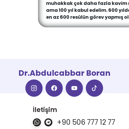
muhakkak çok daha fazla kavim m
ama 100 yıl kabul edelim. 600 yıl
en az 600 resûlün görev yapmış o
Dr.Abdulcabbar Boran
İletişim
+90 506 777 12 77