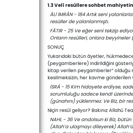
1.3 Velî resûllere sohbet mahiyetind
ÂLİ İMRÂN - 184 Artık seni yalanlarla
resûller de yalanlanmıştı.
FÂTIR - 25 Ve eğer seni tekzip ediyor
Onların resûlleri, onlara beyyineler (
SONUÇ
Yukarıdaki bütün âyetler, hükmedecekl
(peygamberlere) indirildiğini gösteriy
kitap verilen peygamberler” olduğu n
kesilmeksizin, her kavme gönderilen 
İSRÂ - 15 Kim hidayete erdiyse, sadec
sorumluluğu sadece kendi üzerinde o
(günahını) yüklenmez. Ve Biz, bir r
Niçin resûl geliyor? Bakınız Allahû T
NAHL - 36 Ve andolsun ki Biz, bütün ü
(Allah’a ulaşmayı dileyerek) Allah’a