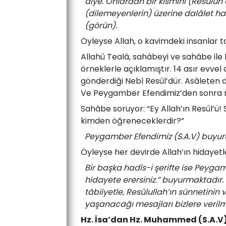
diye. Onlardan bir kısmını (Resûlün 
(dilemeyenlerin) üzerine dalâlet ha
(görün).
Öyleyse Allah, o kavimdeki insanlar ta
Allahû Tealâ, sahâbeyi ve sahâbe ile 
örneklerle açıklamıştır. 14 asır evv
gönderdiği Nebî Resûl’dür. Asâleten d
Ve Peygamber Efendimiz’den sonra 
Sahâbe soruyor: “Ey Allah’ın Resûl’ü!
kimden öğreneceklerdir?”
Peygamber Efendimiz (S.A.V) buyu
Öyleyse her devirde Allah’ın hidayetle
Bir başka hadîs-i şerifte ise Peygam
hidayete erersiniz.” buyurmaktadır. 
tâbiiyetle, Resûlullah’ın sünnetinin
yaşanacağı mesajları bizlere verilm
Hz. İsa’dan Hz. Muhammed (S.A.V)