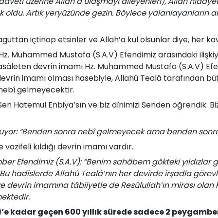
daveti üzerine Allah’a ulaşmayı dileyenleri), Allah hidayet
k oldu. Artık yeryüzünde gezin. Böylece yalanlayanların a
guttan içtinap etsinler ve Allah’a kul olsunlar diye, her ka
Hz. Muhammed Mustafa (S.A.V) Efendimiz arasındaki ilişkiyi,
el asâleten devrin imamı Hz. Muhammed Mustafa (S.A.V) Efe
evrin imamı olması hasebiyle, Allahû Tealâ tarafından bütü
nebî gelmeyecektir.
 Sen Hatemul Enbiya’sın ve biz dînimizi Senden öğrendik. Bi
ruyor: “Benden sonra nebî gelmeyecek ama benden sonra
 vazifeli kıldığı devrin imamı vardır.
ber Efendimiz (S.A.V): “Benim sahâbem gökteki yıldızlar gi
Bu hadîslerde Allahû Tealâ’nın her devirde irşadla görevli
 ve devrin imamına tâbiiyetle de Resûlullah’ın mirası ola
ektedir.
’e kadar geçen 600 yıllık sürede sadece 2 peygamber