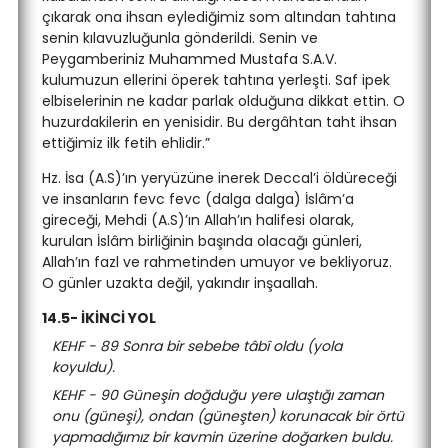
çıkarak ona ihsan eylediğimiz som altından tahtına
senin kılavuzluğunla gönderildi. Senin ve
Peygamberiniz Muhammed Mustafa S.A.V.
kulumuzun ellerini öperek tahtına yerleşti. Saf ipek
elbiselerinin ne kadar parlak olduğuna dikkat ettin. O
huzurdakilerin en yenisidir. Bu dergâhtan taht ihsan
ettiğimiz ilk fetih ehlidir.”
Hz. İsa (A.S)’ın yeryüzüne inerek Deccal’i öldüreceği
ve insanların fevc fevc (dalga dalga) İslâm’a
gireceği, Mehdi (A.S)’ın Allah’ın halifesi olarak,
kurulan İslâm birliğinin başında olacağı günleri,
Allah’ın fazl ve rahmetinden umuyor ve bekliyoruz.
O günler uzakta değil, yakındır inşaallah.
14.5- İKİNCİ YOL
KEHF - 89 Sonra bir sebebe tâbî oldu (yola
koyuldu).
KEHF - 90 Güneşin doğduğu yere ulaştığı zaman
onu (güneşi), ondan (güneşten) korunacak bir örtü
yapmadığımız bir kavmin üzerine doğarken buldu.