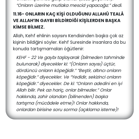
“Onların üzerine mutlaka mescid yapacağız.” dedi.
11.16- ONLARIN KAÇ KİŞİ OLDUĞUNU ALLAHÛ TEALÂ
VE ALLAH’IN GAYBI BİLDİRDİĞİ KİŞİLERDEN BAŞKA
KİMSE BİLMEZ.
Allah, Kehf ehlinin sayısını Kendisinden başka çok az
kişinin bildiğini söyler. Kehf Suresinde insanlara da bu
konuda tartışmamaları öğütlenir:
KEHF - 22 Ve gaybı taşlayarak (bilmeden tahminde
bulunarak) diyecekler ki: “(Onların sayısı) üçtür,
dördüncü onların köpeğidir.” “Beştir, altıncı onların
köpeğidir.” diyecekler. Ve “Yedidir, sekizinci onların
köpeğidir.” diyecekler. De ki: “Onların adedini en iyi
Allah bilir. Pek azı hariç, onlar bilmezler.” Onlar
hakkında, zahir olandan (bilinenden) başka
tartışma (mücâdele etme)! Onlar hakkında,
onlardan birisine soru sorma (açıklama isteme)!