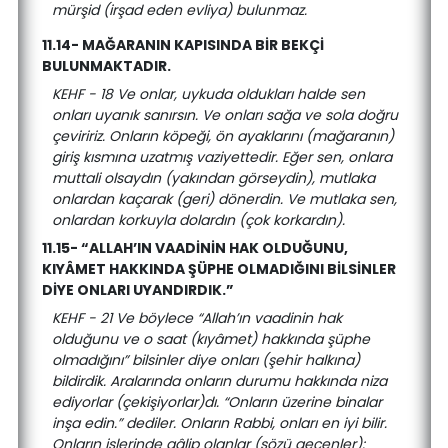
mürşid (irşad eden evliya) bulunmaz.
11.14- MAĞARANIN KAPISINDA BİR BEKÇİ
BULUNMAKTADIR.
KEHF - 18 Ve onlar, uykuda oldukları halde sen
onları uyanık sanırsın. Ve onları sağa ve sola doğru
çeviririz. Onların köpeği, ön ayaklarını (mağaranın)
giriş kısmına uzatmış vaziyettedir. Eğer sen, onlara
muttali olsaydın (yakından görseydin), mutlaka
onlardan kaçarak (geri) dönerdin. Ve mutlaka sen,
onlardan korkuyla dolardın (çok korkardın).
11.15- “ALLAH’IN VAADİNİN HAK OLDUĞUNU,
KIYÂMET HAKKINDA ŞÜPHE OLMADIĞINI BİLSİNLER
DİYE ONLARI UYANDIRDIK.”
KEHF - 21 Ve böylece “Allah’ın vaadinin hak
olduğunu ve o saat (kıyâmet) hakkında şüphe
olmadığını” bilsinler diye onları (şehir halkına)
bildirdik. Aralarında onların durumu hakkında niza
ediyorlar (çekişiyorlar)dı. “Onların üzerine binalar
inşa edin.” dediler. Onların Rabbi, onları en iyi bilir.
Onların işlerinde gâlip olanlar (sözü geçenler):