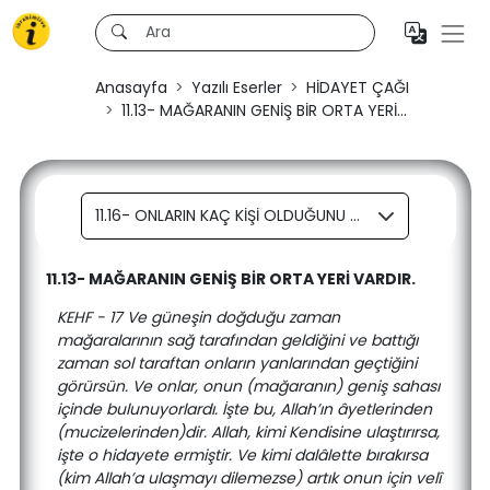
Anasayfa
Yazılı Eserler
HİDAYET ÇAĞI
11.13- MAĞARANIN GENİŞ BİR ORTA YERİ...
11.16- ONLARIN KAÇ KİŞİ OLDUĞUNU ALLAHÛ TEALÂ VE ALLAH’IN GAYBI BİLDİRDİĞİ KİŞİLERDEN BAŞKA KİMSE BİLMEZ.
11.13- MAĞARANIN GENİŞ BİR ORTA YERİ VARDIR.
KEHF - 17 Ve güneşin doğduğu zaman
mağaralarının sağ tarafından geldiğini ve battığı
zaman sol taraftan onların yanlarından geçtiğini
görürsün. Ve onlar, onun (mağaranın) geniş sahası
içinde bulunuyorlardı. İşte bu, Allah’ın âyetlerinden
(mucizelerinden)dir. Allah, kimi Kendisine ulaştırırsa,
işte o hidayete ermiştir. Ve kimi dalâlette bırakırsa
(kim Allah’a ulaşmayı dilemezse) artık onun için velî