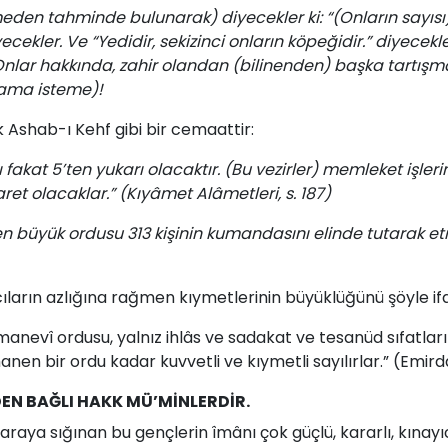
eden tahminde bulunarak) diyecekler ki: “(Onların sayısı)
iyecekler. Ve “Yedidir, sekizinci onların köpeğidir.” diyecekle
er.” Onlar hakkında, zahir olandan (bilinenden) başka tart
lama isteme)!
k Ashab-ı Kehf gibi bir cemaattir:
 fakat 5’ten yukarı olacaktır. (Bu vezirler) memleket işlerin
ret olacaklar.” (Kıyâmet Alâmetleri, s. 187)
 en büyük ordusu 313 kişinin kumandasını elinde tutarak 
ıların azlığına rağmen kıymetlerinin büyüklüğünü şöyle i
 manevî ordusu, yalnız ihlâs ve sadakat ve tesanüd sıfatlar
anen bir ordu kadar kuvvetli ve kıymetli sayılırlar.” (Emirda
DEN BAĞLI HAKK MÜ’MİNLERDİR.
ğaraya sığınan bu gençlerin îmânı çok güçlü, kararlı, kın