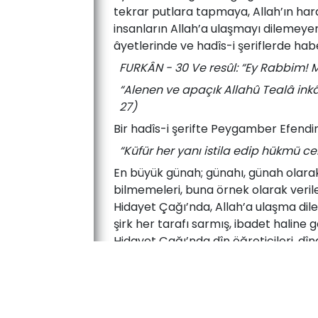
tekrar putlara tapmaya, Allah’ın hara
insanların Allah’a ulaşmayı dilemeye
âyetlerinde ve hadîs-i şeriflerde habe
FURKÂN - 30 Ve resûl: “Ey Rabbim! M
“Alenen ve apaçık Allahû Tealâ inkâ
27)
Bir hadîs-i şerifte Peygamber Efendi
“Küfür her yanı istila edip hükmü 
En büyük günah; günahı, günah olarak 
bilmemeleri, buna örnek olarak veril
Hidayet Çağı’nda, Allah’a ulaşma dile
şirk her tarafı sarmış, ibadet haline 
Hidayet Çağı’nda dîn öğreticileri, d
gizli şirki ibadet haline getirmişlerd
kişi ölür. İrciî emri bir ölüm emridir. 
sebeple Hidayet Çağı’nda en büyük fitne
“Mehdi (A.S), bütün haramların helâl