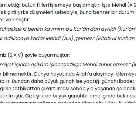
m ettiği bütün fiilleri işlemeye başlamıştır. İşte Mehdi (A
rek gizli şirke düşmeleri sebebiyle, buna benzer bir duru
r verilmiştir:
uhakkak ki benim kavmim, bu Kur’ân’dan ayrıldı (Kur’ân’ı t
r edilinceye kadar Mehdi (A.S) gelmez.” (Kitab ul Burhan F
miz (S.A.V) şöyle buyurmuştur:
cemiyet içinde aşikâre işlenmedikçe Mehdi zuhur etmez.” 
bilmemektir. Dünya hayatında Allah’a ulaşmayı dilemeyenler
ebilir. Bundan daha büyük günah ise yaptığı günahı ibade
ğinin tatbikattan çıkartılması sebebiyle yaşanan geleneksel
getirilmiştir. Gizli şirk en büyük günahtır ama içinde bulu
înde olmamasına rağmen sonradan dîne soktukları, Kur’ân’ı
ir. Örneğin; “Dünya hayatında Allah’a ulaşmak yoktur. Ruh b
Ancak ölümle insan ruhu Allah’a ulaşır.” diyerek gizli şirki te
 gizli şirktir. Bütün haramları helâl sayan fitne, gizli şirkt
 sayıldığı büyük bir fitneden sonra çıkacaktır.” (El-Kavlu