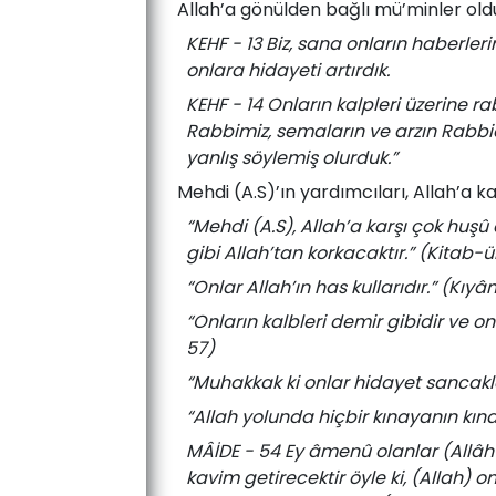
Allah’a gönülden bağlı mü’minler oldukl
KEHF - 13 Biz, sana onların haberler
onlara hidayeti artırdık.
KEHF - 14 Onların kalpleri üzerine ra
Rabbimiz, semaların ve arzın Rabbi
yanlış söylemiş olurduk.”
Mehdi (A.S)’ın yardımcıları, Allah’a 
“Mehdi (A.S), Allah’a karşı çok huşû
gibi Allah’tan korkacaktır.” (Kitab-ü
“Onlar Allah’ın has kullarıdır.” (Kıy
“Onların kalbleri demir gibidir ve o
57)
“Muhakkak ki onlar hidayet sancakla
“Allah yolunda hiçbir kınayanın kı
MÂİDE - 54 Ey âmenû olanlar (Allâh
kavim getirecektir öyle ki, (Allah) o