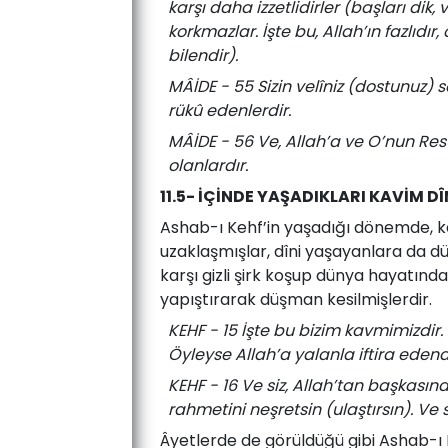
karşı daha izzetlidirler (başları dik
korkmazlar. İşte bu, Allah’ın fazlıdır, 
bilendir).
MÂİDE - 55 Sizin velîniz (dostunuz)
rükû edenlerdir.
MÂİDE - 56 Ve, Allah’a ve O’nun Resû
olanlardır.
11.5- İÇİNDE YAŞADIKLARI KAVİM D
Ashab-ı Kehf’in yaşadığı dönemde, ka
uzaklaşmışlar, dîni yaşayanlara da d
karşı gizli şirk koşup dünya hayatınd
yapıştırarak düşman kesilmişlerdir.
KEHF - 15 İşte bu bizim kavmimizdir.
Öyleyse Allah’a yalanla iftira eden
KEHF - 16 Ve siz, Allah’tan başkasın
rahmetini neşretsin (ulaştırsın). Ve si
Âyetlerde de görüldüğü gibi Ashab-ı K