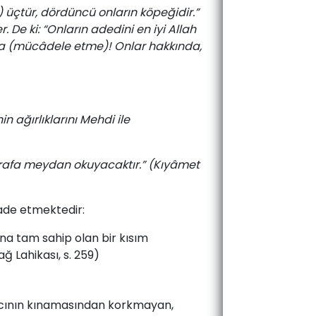
 üçtür, dördüncü onların köpeğidir.”
r. De ki: “Onların adedini en iyi Allah
ışma (mücâdele etme)! Onlar hakkında,
in ağırlıklarını Mehdi ile
etrafa meydan okuyacaktır.” (Kıyâmet
fade etmektedir:
ına tam sahip olan bir kısım
ğ Lahikası, s. 259)
ayıcının kınamasından korkmayan,