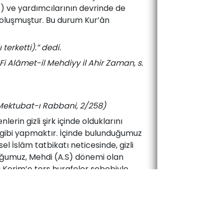
.S) ve yardımcılarının devrinde de
m oluşmuştur. Bu durum Kur’ân
erketti).” dedi.
i Alâmet-il Mehdiyy il Ahir Zaman, s.
(Mektubat-ı Rabbani, 2/258)
in gizli şirk içinde olduklarını
t gibi yapmaktır. İçinde bulunduğumuz
 İslâm tatbikatı neticesinde, gizli
nduğumuz, Mehdi (A.S) dönemi olan
 Kerim’e ters hurafeler sebebiyle
ize hayat verir. Ruh vücuttan çıkarsa
mel inanç haline getirmişlerdir. Bu
ir.
’l Muhtasar Fi Alamatil Mehdiyy-il