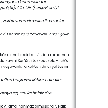
çbir kınayanın kınamasından
geniştir), Alîm’dir (herşeyi en iyi
 zekâtı veren kimselerdir ve onlar
 Allah’ın taraftarlarıdır, onlar gâlip
a inkâr etmektedirler. Dînden tamamen
de kavmi Kur’ân’ı terkederek, Allah’a
ni yaşayanlara kökten dînci yaftasını
h’tan başkasını ilâhlar edindiler.
araya sığının! Rabbiniz size
ık Allah’a inanmaz olmuşlardır. Halk