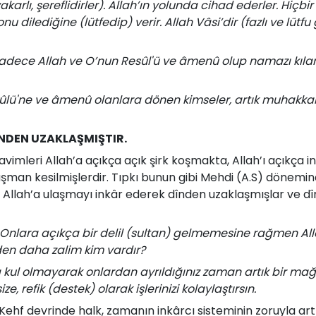
, vakarlı, şereflidirler). Allah’ın yolunda cihad ederler. Hi
onu dilediğine (lütfedip) verir. Allah Vâsi’dir (fazlı ve lütfu 
 sadece Allah ve O’nun Resûl'ü ve âmenû olup namazı kılan,
lü'ne ve âmenû olanlara dönen kimseler, artık muhakkak ki
ÎNDEN UZAKLAŞMIŞTIR.
vimleri Allah’a açıkça açık şirk koşmakta, Allah’ı açıkç
üşman kesilmişlerdir. Tıpkı bunun gibi Mehdi (A.S) dönemin
a Allah’a ulaşmayı inkâr ederek dînden uzaklaşmışlar ve dî
 Onlara açıkça bir delil (sultan) gelmemesine rağmen Alla
den daha zalim kim vardır?
a kul olmayarak onlardan ayrıldığınız zaman artık bir mağ
ze, refik (destek) olarak işlerinizi kolaylaştırsın.
ehf devrinde halk, zamanın inkârcı sisteminin zoruyla art