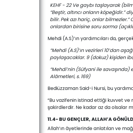
KEHF - 22 Ve gaybı taşlayarak (bilm
“Beştir, altıncı onların köpeğidir.” d
bilir. Pek azı hariç, onlar bilmezl
onlardan birisine soru sorma (açık
Mehdi (A.S)’ın yardımcıları da, gerçe
“Mehdi (A.S)’ın vezirleri 10’dan aşağı
paylaşacaklar. 9 (dokuz) kişiden iba
“Mehdi’nin (Süfyani ile savaşında)
Alâmetleri, s. 169)
Bediüzzaman Said-i Nursi, bu yardımc
“Bu vazifenin istinad ettiği kuvvet ve
şakirdlerdir. Ne kadar az da olsalar m
11.4- BU GENÇLER, ALLAH’A GÖNÜL
Allah’ın âyetlerinde anlatılan ve ma