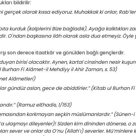
arı bildirilir:
ini gerçek olarak kıssa ediyoruz. Muhakkak ki onlar, Rab’
bıta kurduk (kalplerini Bize bağladık). Ayağa kalktıkları z
dir. O'ndan başkasına ilâh olarak asla dua etmeyiz. Öyle
karşı son derece itaatkâr ve gönülden bağlı gençlerdir.
 duyan birisi olacaktır. Aynen, kartal cinsinden nesir kuşu
l Burhan Fi Alâmet-il Mehdiyy il Ahir Zaman, s. 53)
âmet Alâmetleri)
nlar gündüz aslan, gece de abiddirler.” (Kitab ul Burhan Fi
rıdır.” (Ramuz elEhadis, 1/153)
namasından korkmayan seçkin müslümanlardır.” (Sünen-i 
’a ulaşmayı dileyenler)! Sizden kim dîninden dönerse, o 
nları sever ve onlar da O’nu (Allah’ı) severler. Mü’minlere 