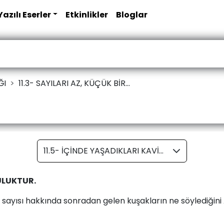
Yazılı Eserler
Etkinlikler
Bloglar
ĞI
11.3- SAYILARI AZ, KÜÇÜK BİR...
11.5- İÇİNDE YAŞADIKLARI KAVİM DÎNDEN UZAKLAŞMIŞTIR.
LULUKTUR.
 sayısı hakkında sonradan gelen kuşakların ne söylediğini 