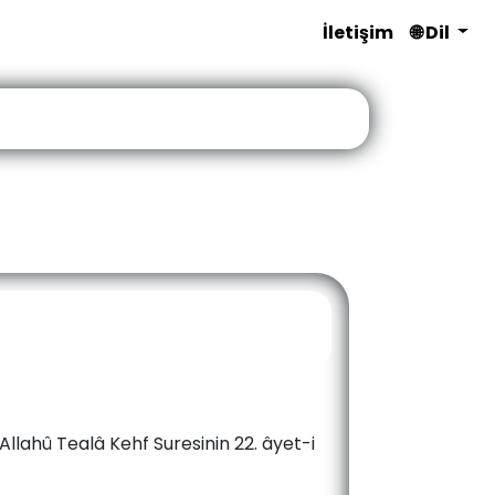
İletişim
🌐 Dil
Allahû Tealâ Kehf Suresinin 22. âyet-i