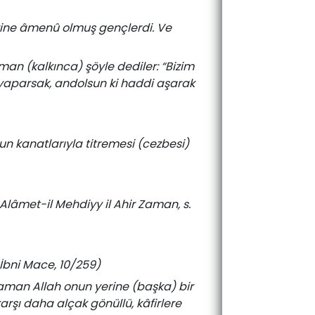
lerine âmenû olmuş gençlerdi. Ve
aman (kalkınca) şöyle dediler: “Bizim
 yaparsak, andolsun ki haddi aşarak
nun kanatlarıyla titremesi (cezbesi)
 Alâmet-il Mehdiyy il Ahir Zaman, s.
İbni Mace, 10/259)
zaman Allah onun yerine (başka) bir
karşı daha alçak gönüllü, kâfirlere