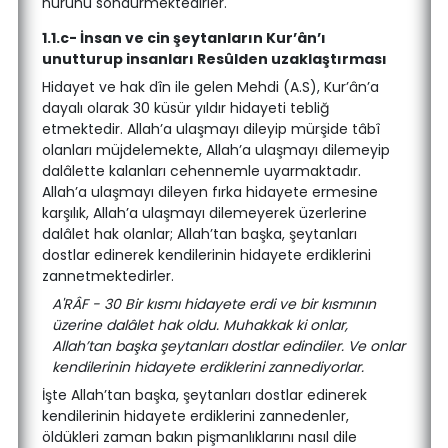
nurunu söndürmektedirler.
1.1.c- İnsan ve cin şeytanların Kur’ân’ı
unutturup insanları Resûlden uzaklaştırması
Hidayet ve hak dîn ile gelen Mehdi (A.S), Kur’ân’a
dayalı olarak 30 küsür yıldır hidayeti tebliğ
etmektedir. Allah’a ulaşmayı dileyip mürşide tâbî
olanları müjdelemekte, Allah’a ulaşmayı dilemeyip
dalâlette kalanları cehennemle uyarmaktadır.
Allah’a ulaşmayı dileyen fırka hidayete ermesine
karşılık, Allah’a ulaşmayı dilemeyerek üzerlerine
dalâlet hak olanlar; Allah’tan başka, şeytanları
dostlar edinerek kendilerinin hidayete erdiklerini
zannetmektedirler.
A'RÂF - 30 Bir kısmı hidayete erdi ve bir kısmının
üzerine dalâlet hak oldu. Muhakkak ki onlar,
Allah’tan başka şeytanları dostlar edindiler. Ve onlar
kendilerinin hidayete erdiklerini zannediyorlar.
İşte Allah’tan başka, şeytanları dostlar edinerek
kendilerinin hidayete erdiklerini zannedenler,
öldükleri zaman bakın pişmanlıklarını nasıl dile