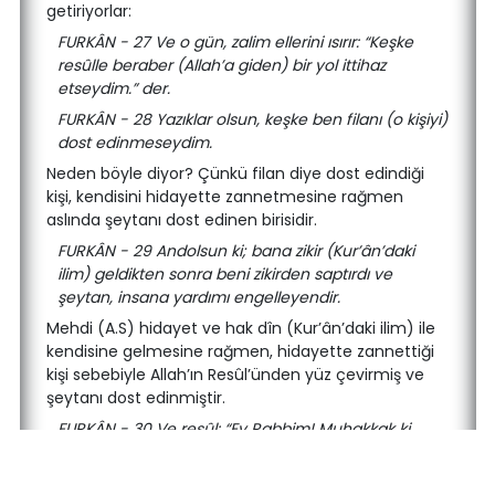
getiriyorlar:
FURKÂN - 27 Ve o gün, zalim ellerini ısırır: “Keşke
resûlle beraber (Allah’a giden) bir yol ittihaz
etseydim.” der.
FURKÂN - 28 Yazıklar olsun, keşke ben filanı (o kişiyi)
dost edinmeseydim.
Neden böyle diyor? Çünkü filan diye dost edindiği
kişi, kendisini hidayette zannetmesine rağmen
aslında şeytanı dost edinen birisidir.
FURKÂN - 29 Andolsun ki; bana zikir (Kur’ân’daki
ilim) geldikten sonra beni zikirden saptırdı ve
şeytan, insana yardımı engelleyendir.
Mehdi (A.S) hidayet ve hak dîn (Kur’ân’daki ilim) ile
kendisine gelmesine rağmen, hidayette zannettiği
kişi sebebiyle Allah’ın Resûl’ünden yüz çevirmiş ve
şeytanı dost edinmiştir.
FURKÂN - 30 Ve resûl: “Ey Rabbim! Muhakkak ki
benim kavmim, bu Kur’ân’dan ayrıldı (Kur’ân’ı
terketti).” dedi.