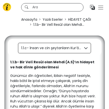
Anasayfa
Yazılı Eserler
HİDAYET ÇAĞI
1.1.b- Bir Velî Resûl olan Mehdi...
1.1.c- İnsan ve cin şeytanların Kur’ân’ı unutturup insanları Resûlden uzaklaştırması
1.1.b- Bir Velî Resûl olan Mehdi (A.S)’ın hidayet
ve hak dînle gönderilmesi
Günümüz dîn öğreticileri, iblisin negatif tesiriyle,
hakkı bâtıl ile iptal etmeye çalışarak, yanlış dîn
öğretileriyle, farkında olmadan, Allah’ın nurunu
söndürmektedirler. Örneğin; “Dünya hayatında
ruhun Allah’a ulaşması yoktur. Ruh bize hayat verir.
Ruh vücuttan çıkarsa kişi ölür. Ancak ölümle insan
ruhu Allah’a ulaşır.” diyerek Allah’ın âyetlerine karşı