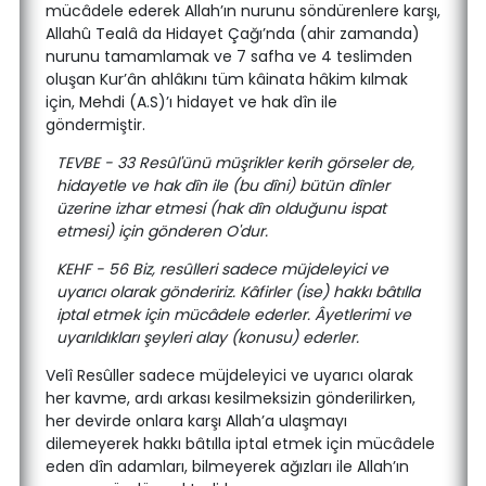
mücâdele ederek Allah’ın nurunu söndürenlere karşı,
Allahû Tealâ da Hidayet Çağı’nda (ahir zamanda)
nurunu tamamlamak ve 7 safha ve 4 teslimden
oluşan Kur’ân ahlâkını tüm kâinata hâkim kılmak
için, Mehdi (A.S)’ı hidayet ve hak dîn ile
göndermiştir.
TEVBE - 33 Resûl'ünü müşrikler kerih görseler de,
hidayetle ve hak dîn ile (bu dîni) bütün dînler
üzerine izhar etmesi (hak dîn olduğunu ispat
etmesi) için gönderen O'dur.
KEHF - 56 Biz, resûlleri sadece müjdeleyici ve
uyarıcı olarak göndeririz. Kâfirler (ise) hakkı bâtılla
iptal etmek için mücâdele ederler. Âyetlerimi ve
uyarıldıkları şeyleri alay (konusu) ederler.
Velî Resûller sadece müjdeleyici ve uyarıcı olarak
her kavme, ardı arkası kesilmeksizin gönderilirken,
her devirde onlara karşı Allah’a ulaşmayı
dilemeyerek hakkı bâtılla iptal etmek için mücâdele
eden dîn adamları, bilmeyerek ağızları ile Allah’ın