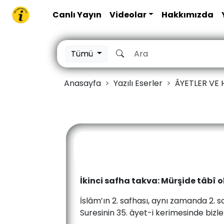
Canlı Yayın
Videolar
Hakkımızda
Tümü
Anasayfa
Yazılı Eserler
ÂYETLER VE H
İkinci safha takva: Mürşide tâbî 
İslâm’ın 2. safhası, aynı zamanda 2. 
Suresinin 35. âyet-i kerimesinde bizle