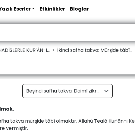
Yazılı Eserler
Etkinlikler
Bloglar
ADÎSLERLE KUR’ÂN-I...
İkinci safha takva: Mürşide tâbî...
Beşinci safha takva: Daimî zikre ulaşmak.
olmak.
safha takva mürşide tâbî olmaktır. Allahû Tealâ Kur’ân-ı Ke
re vermiştir.