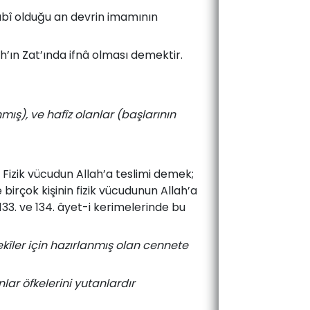
tâbî olduğu an devrin imamının
h’ın Zat’ında ifnâ olması demektir.
ış), ve hafîz olanlar (başlarının
r. Fizik vücudun Allah’a teslimi demek;
 birçok kişinin fizik vücudunun Allah’a
133. ve 134. âyet-i kerimelerinde bu
ekîler için hazırlanmış olan cennete
nlar öfkelerini yutanlardır