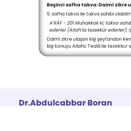
Beşinci safha takva: Daimî zikre 
5. safha takva ile takva sahibi olabilm
A'RÂF - 201 Muhakkak ki; takva sah
ederler (Allah’la tezekkür ederler). 
Daimî zikre ulaşan kişi şeytandan ke
kişi konuyu Allahû Tealâ ile tezekkür 
Dr.Abdulcabbar Boran