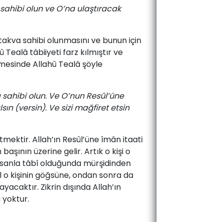
 sahibi olun ve O’na ulaştıracak
 takva sahibi olunmasını ve bunun için
Tealâ tâbiiyeti farz kılmıştır ve
rimesinde Allahû Tealâ şöyle
 sahibi olun. Ve O’nun Resûl’üne
sın (versin). Ve sizi mağfiret etsin
mektir. Allah’ın Resûl’üne îmân itaati
aşının üzerine gelir. Artık o kişi o
ihsanla tâbî olduğunda mürşidinden
zl o kişinin göğsüne, ondan sonra da
ayacaktır. Zikrin dışında Allah’ın
 yoktur.