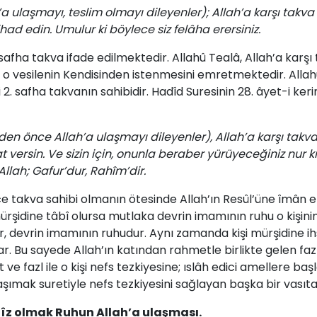
 ulaşmayı, teslim olmayı dileyenler); Allah’a karşı takva
had edin. Umulur ki böylece siz felâha erersiniz.
afha takva ifade edilmektedir. Allahû Tealâ, Allah’a karşı
o vesilenin Kendisinden istenmesini emretmektedir. Allahû 
i 2. safha takvanın sahibidir. Hadîd Suresinin 28. âyet-i ke
n önce Allah’a ulaşmayı dileyenler), Allah’a karşı takva
t versin. Ve sizin için, onunla beraber yürüyeceğiniz nur kıl
Allah; Gafur’dur, Rahîm’dir.
e takva sahibi olmanın ötesinde Allah’ın Resûl’üne îmân et
rşidine tâbî olursa mutlaka devrin imamının ruhu o kişinin b
nur, devrin imamının ruhudur. Aynı zamanda kişi mürşidine 
lar. Bu sayede Allah’ın katından rahmetle birlikte gelen fa
 fazl ile o kişi nefs tezkiyesine; ıslâh edici amellere başl
şımak suretiyle nefs tezkiyesini sağlayan başka bir vasıta
îz olmak Ruhun Allah’a ulaşması.