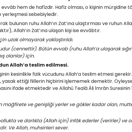
evvâb hem de hafîzdir. Hafîz olması, o kişinin mürşidine 
p yerleşmesi sebebiyledir.
k bulunan ruhu Allah’ın Zat’ına ulaştırması ve ruhun Alla
aktır), Allah’ın Zat’ına ulaşan kişi ise evvâbtır.
çin uzak olmayarak yaklaştırıldı.
dur (cennettir). Bütün evvab (ruhu Allah’a ulaşarak sığınm
ş olanlar) için.
un Allah’a teslim edilmesi.
şinin kesinlikle fizik vücudunu Allah’a teslim etmesi gereki
 yasak ettiği fiillerin hiçbirini işlememek demektir. Öyleyse
asını ifade etmektedir ve Allahû Tealâ Âli İmrân Suresinin 
 mağfirete ve genişliği yerler ve gökler kadar olan, mutt
llukta ve darlıkta (Allah için) infâk ederler (verirler) ve o
dir. Ve Allah, muhsinleri sever.