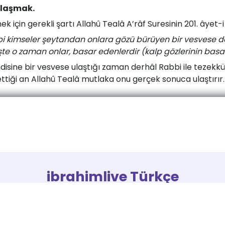
ulaşmak.
ek için gerekli şartı Allahû Tealâ A’râf Suresinin 201. âyet-
ibi kimseler şeytandan onlara gözü bürüyen bir vesvese 
İşte o zaman onlar, basar edenlerdir (kalp gözlerinin basar
ndisine bir vesvese ulaştığı zaman derhâl Rabbi ile tezek
ettiği an Allahû Tealâ mutlaka onu gerçek sonuca ulaştırır.
ibrahimlive Türkçe