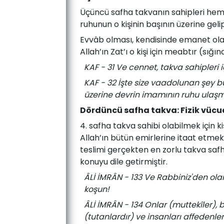
Üçüncü safha takvanın sahipleri hem 
ruhunun o kişinin başının üzerine geli
Evvâb olması, kendisinde emanet olara
Allah’ın Zat’ı o kişi için meabtır (sığın
KAF - 31 Ve cennet, takva sahipleri i
KAF - 32 İşte size vaadolunan şey bu
üzerine devrin imamının ruhu ulaşmı
Dördüncü safha takva: Fizik vücud
4. safha takva sahibi olabilmek için ki
Allah’ın bütün emirlerine itaat etmek,
teslimi gerçekten en zorlu takva safh
konuyu dile getirmiştir.
ÂLİ İMRÂN - 133 Ve Rabbiniz'den olan
koşun!
ÂLİ İMRÂN - 134 Onlar (muttekîler), bo
(tutanlardır) ve insanları affedenler