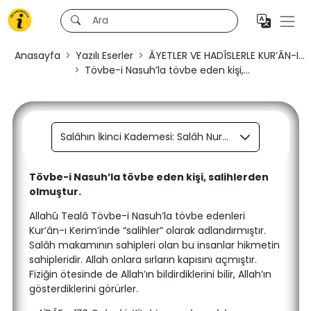
Anasayfa
Yazılı Eserler
ÂYETLER VE HADÎSLERLE KUR’ÂN-I...
Tövbe-i Nasuh’la tövbe eden kişi,...
Salâhın İkinci Kademesi: Salâh Nurunun Verilmesi- Şehitler
Tövbe-i Nasuh’la tövbe eden kişi, salihlerden
olmuştur.
Allahû Tealâ Tövbe-i Nasuh’la tövbe edenleri
Kur’ân-ı Kerim’inde “salihler” olarak adlandırmıştır.
Salâh makamının sahipleri olan bu insanlar hikmetin
sahipleridir. Allah onlara sırların kapısını açmıştır.
Fiziğin ötesinde de Allah’ın bildirdiklerini bilir, Allah’ın
gösterdiklerini görürler.