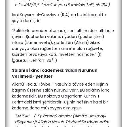
c.2.s.463/3.;İ. Gazali, İhyau Ulumiddin 1.cilt, sh.154.)
İbni Kayyım el-Cevziyye (R.A) da bu istikamette
şöyle demiştir:
“Salihlerle beraber oturmak, seni altı halden altı hale
çevirir: Şüpheden yakîne, riyadan (gösterişten)
ihlâsa (samimiyete), gafletten (Allah’ı) zikre,
dünyaya olan rağbetten ahirete olan rağbete,
kibirden tevazuya, kötü niyetten nasihate.” (K:
İğasetu’l-Lehfan 136/1.)
Salâhın İkinci Kademesi: Salâh Nurunun
Verilmesi- Şehitler
Allahû Tealâ, Tövbe-i Nasuh’la tövbe eden kişinin
başının üzerine salâh nurunu verir. Bu salâhın ikinci
kademesidir. Bu noktaya ulaşanların Kur’ân-ı
Kerim’deki ismi şehitlerdir. Kişinin nefsinin kalbi bir
kademe daha müzeyyen olmuştur.
TAHRÎM - 8 Ey âmenû olanlar (Allah’a ulaşmayı
dileyenler)! Allah’a Nasuh Tövbesi ile tövbe edin!