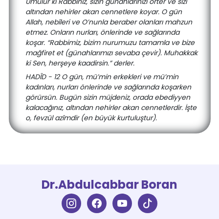
Umulur ki Rabbiniz, sizin günahlarınızı örter ve sizi
altından nehirler akan cennetlere koyar. O gün
Allah, nebîleri ve O’nunla beraber olanları mahzun
etmez. Onların nurları, önlerinde ve sağlarında
koşar. “Rabbimiz, bizim nurumuzu tamamla ve bize
mağfiret et (günahlarımızı sevaba çevir). Muhakkak
ki Sen, herşeye kaadirsin.” derler.
HADÎD - 12 O gün, mü’min erkekleri ve mü’min
kadınları, nurları önlerinde ve sağlarında koşarken
görürsün. Bugün sizin müjdeniz, orada ebediyyen
kalacağınız, altından nehirler akan cennetlerdir. İşte
o, fevzül azîmdir (en büyük kurtuluştur).
Dr.Abdulcabbar Boran