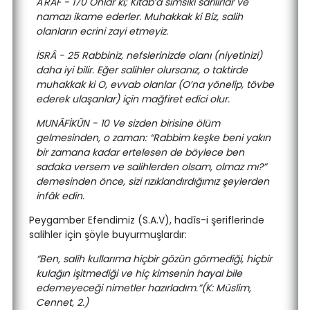
A'RÂF - 170 Onlar ki; Kitab’a sımsıkı sarılırlar ve
namazı ikame ederler. Muhakkak ki Biz, salih
olanların ecrini zayi etmeyiz.
İSRÂ - 25 Rabbiniz, nefslerinizde olanı (niyetinizi)
daha iyi bilir. Eğer salihler olursanız, o taktirde
muhakkak ki O, evvab olanlar (O’na yönelip, tövbe
ederek ulaşanlar) için mağfiret edici olur.
MUNÂFİKÛN - 10 Ve sizden birisine ölüm
gelmesinden, o zaman: “Rabbim keşke beni yakın
bir zamana kadar ertelesen de böylece ben
sadaka versem ve salihlerden olsam, olmaz mı?”
demesinden önce, sizi rızıklandırdığımız şeylerden
infâk edin.
Peygamber Efendimiz (S.A.V), hadîs-i şeriflerinde
salihler için şöyle buyurmuşlardır:
“Ben, salih kullarıma hiçbir gözün görmediği, hiçbir
kulağın işitmediği ve hiç kimsenin hayal bile
edemeyeceği nimetler hazırladım.”(K: Müslim,
Cennet, 2.)