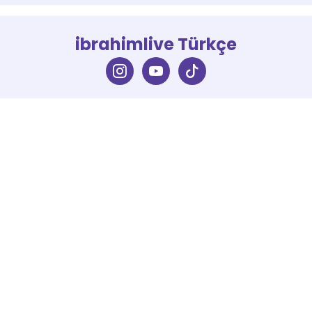
ibrahimlive Türkçe
Her an Kuran Her an Mutluluk
İletişim
Anasayfa
+90 506 777 12 77
Hakkımızda
info@ibrahimlive.com
Canlı Yayın
Yazılı Eserler
Sizlerin öneri ve görüşleriniz ile