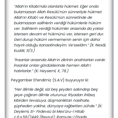
“Allah’ın Kitabı’nda olanlarla hükmet. Eğer onda
bulamazsan Allah Resûlü’nün sünnetiyle hükmet.
Allah’ın Kitab’ı ve Resûlü’nün sünnetinde de
bulamazsan salihlerin verdiği hükümlerle hüküm
ver. Salihlerin verdiği hükümler arasında da yoksa
istersen devam et hükmünü ver, istersen geri dur.
Geri durup hüküm vermemenin senin için daha
hayırlı olduğu kanaatindeyim. Ve’sselâm.” (K: Nesâî,
Kudât, 11/3.)
“İnsanlar arasında Allah’ın zikrinin anahtarları vardır.
İnsanlar onları gördüklerinde hemen Allah’ı
hatırlarlar.” (K: Heysemî, X, 78.)
Peygamber Efendimiz (S.A.V) buyuruyor ki:
“Her âlimle değil, sizi beş şeyden sakındırıp beş
şeye çağıran âlimle oturunuz: Riyadan ihlâsa,
kibirden tevazuya, düşmanlıktan nasihate,
şüpheden yakîne, dünyaya rağbetten zühde.” (K:
Deylemi, El- Firdevsü bi Mes’ûru-l Hitab
c.6.s.56/7449 (Beyrut); Ramuze-l Ehadis