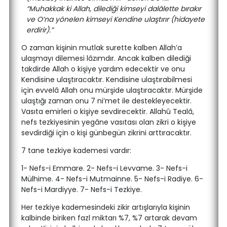
“Muhakkak ki Allah, dilediği kimseyi dalâlette bırakır
ve O’na yönelen kimseyi Kendine ulaştırır (hidayete
erdirir).”
O zaman kişinin mutlak surette kalben Allah’a
ulaşmayı dilemesi lâzımdır. Ancak kalben dilediği
takdirde Allah o kişiye yardım edecektir ve onu
Kendisine ulaştıracaktır. Kendisine ulaştırabilmesi
için evvelâ Allah onu mürşide ulaştıracaktır. Mürşide
ulaştığı zaman onu 7 ni’met ile destekleyecektir.
Vasıta emirleri o kişiye sevdirecektir. Allahû Tealâ,
nefs tezkiyesinin yegâne vasıtası olan zikri o kişiye
sevdirdiği için o kişi günbegün zikrini arttıracaktır.
7 tane tezkiye kademesi vardır:
1- Nefs-i Emmare. 2- Nefs-i Levvame. 3- Nefs-i
Mülhime. 4- Nefs-i Mutmainne. 5- Nefs-i Radiye. 6-
Nefs-i Mardiyye. 7- Nefs-i Tezkiye.
Her tezkiye kademesindeki zikir artışlarıyla kişinin
kalbinde biriken fazl miktarı %7, %7 artarak devam