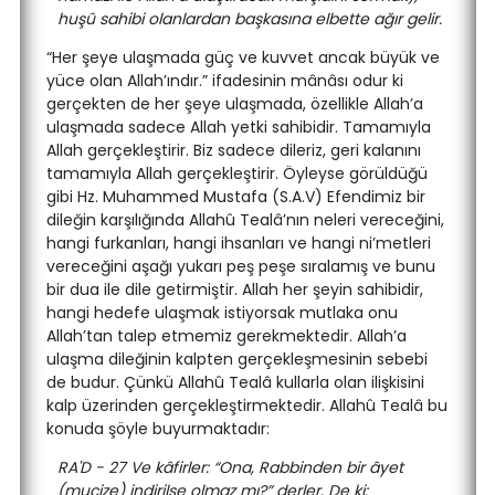
huşû sahibi olanlardan başkasına elbette ağır gelir.
“Her şeye ulaşmada güç ve kuvvet ancak büyük ve
yüce olan Allah’ındır.” ifadesinin mânâsı odur ki
gerçekten de her şeye ulaşmada, özellikle Allah’a
ulaşmada sadece Allah yetki sahibidir. Tamamıyla
Allah gerçekleştirir. Biz sadece dileriz, geri kalanını
tamamıyla Allah gerçekleştirir. Öyleyse görüldüğü
gibi Hz. Muhammed Mustafa (S.A.V) Efendimiz bir
dileğin karşılığında Allahû Tealâ’nın neleri vereceğini,
hangi furkanları, hangi ihsanları ve hangi ni’metleri
vereceğini aşağı yukarı peş peşe sıralamış ve bunu
bir dua ile dile getirmiştir. Allah her şeyin sahibidir,
hangi hedefe ulaşmak istiyorsak mutlaka onu
Allah’tan talep etmemiz gerekmektedir. Allah’a
ulaşma dileğinin kalpten gerçekleşmesinin sebebi
de budur. Çünkü Allahû Tealâ kullarla olan ilişkisini
kalp üzerinden gerçekleştirmektedir. Allahû Tealâ bu
konuda şöyle buyurmaktadır:
RA'D - 27 Ve kâfirler: “Ona, Rabbinden bir âyet
(mucize) indirilse olmaz mı?” derler. De ki: