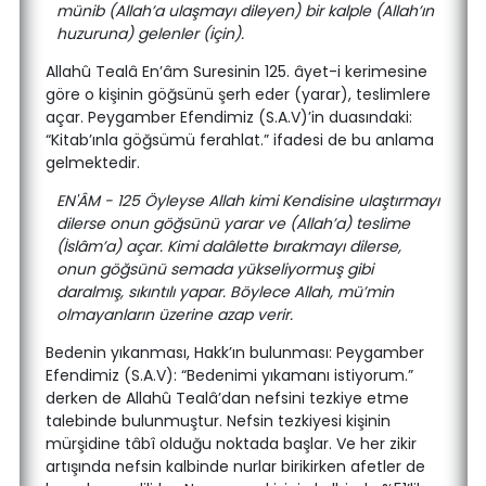
münib (Allah’a ulaşmayı dileyen) bir kalple (Allah’ın
huzuruna) gelenler (için).
Allahû Tealâ En’âm Suresinin 125. âyet-i kerimesine
göre o kişinin göğsünü şerh eder (yarar), teslimlere
açar. Peygamber Efendimiz (S.A.V)’in duasındaki:
“Kitab’ınla göğsümü ferahlat.” ifadesi de bu anlama
gelmektedir.
EN'ÂM - 125 Öyleyse Allah kimi Kendisine ulaştırmayı
dilerse onun göğsünü yarar ve (Allah’a) teslime
(İslâm’a) açar. Kimi dalâlette bırakmayı dilerse,
onun göğsünü semada yükseliyormuş gibi
daralmış, sıkıntılı yapar. Böylece Allah, mü’min
olmayanların üzerine azap verir.
Bedenin yıkanması, Hakk’ın bulunması: Peygamber
Efendimiz (S.A.V): “Bedenimi yıkamanı istiyorum.”
derken de Allahû Tealâ’dan nefsini tezkiye etme
talebinde bulunmuştur. Nefsin tezkiyesi kişinin
mürşidine tâbî olduğu noktada başlar. Ve her zikir
artışında nefsin kalbinde nurlar birikirken afetler de