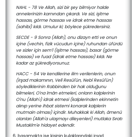
NAHL - 78 Ve Allah, sizi bir şey bilmiyor halde
annelerinizin karnından çıkardı. Ve sizi, işitme
hassası, görme hassası ve idrak etme hassası
(sahibi) kıldı. Umulur ki; böylece şükredersiniz.
SECDE - 9 Sonra (Allah), onu dizayn etti ve onun
içine (vechin, fizik vücudun içine) ruhundan üfürdü
ve sizler için sem’î (işitme hassası), basar (görme
hassası) ve fuad (idrak etme hassası) kıldı. Ne
kadar az şükrediyorsunuz.
HACC - 54 Ve kendilerine ilim verilenlerin, onun
(irşad makamının, Velî Resûl'ün, Nebî Resûl'ün)
söylediklerinin Rabbinden bir hak olduğunu
bilmeleri, O'na îmân etmeleri, onların kalplerinin
O'nu (Allah'ı) idrak etmesi (kalplerinden ekinnetin
alınıp yerine ihbat sistemi konarak kalplerin
mutmain olması) içindir. Muhakkak ki Allah, âmenû
olanları (Allah'a ulaşmayı dileyenleri) mutlaka Sıratı
Mustakîm'e hidayet edendir.
6. basamakta ise kişinin kulaklarındaki irşad