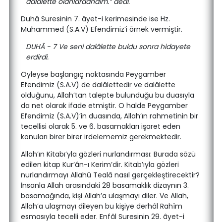
dalâlette olanlardandım.” dedi.
Duhâ Suresinin 7. âyet-i kerimesinde ise Hz.
Muhammed (S.A.V) Efendimiz’i örnek vermiştir.
DUHÂ - 7 Ve seni dalâlette buldu sonra hidayete
erdirdi.
Öyleyse başlangıç noktasında Peygamber
Efendimiz (S.A.V) de dalâlettedir ve dalâlette
olduğunu, Allah’tan talepte bulunduğu bu duasıyla
da net olarak ifade etmiştir. O halde Peygamber
Efendimiz (S.A.V)’in duasında, Allah’ın rahmetinin bir
tecellisi olarak 5. ve 6. basamakları işaret eden
konuları birer birer irdelememiz gerekmektedir.
Allah’ın Kitabı’yla gözleri nurlandırması: Burada sözü
edilen kitap Kur’ân-ı Kerim’dir. Kitab’ıyla gözleri
nurlandırmayı Allahû Tealâ nasıl gerçekleştirecektir?
İnsanla Allah arasındaki 28 basamaklık dizaynın 3.
basamağında, kişi Allah’a ulaşmayı diler. Ve Allah,
Allah’a ulaşmayı dileyen bu kişiye derhâl Rahîm
esmasıyla tecelli eder. Enfâl Suresinin 29. âyet-i