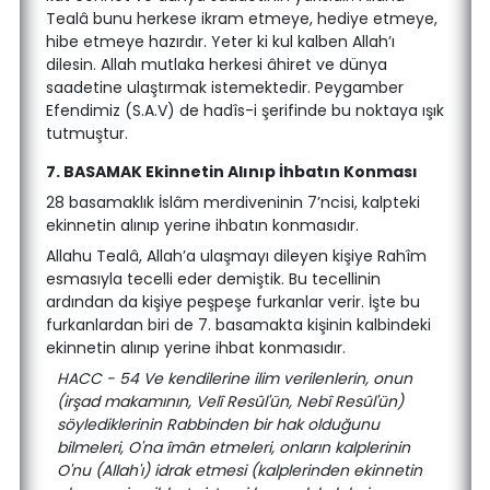
Tealâ bunu herkese ikram etmeye, hediye etmeye,
hibe etmeye hazırdır. Yeter ki kul kalben Allah’ı
dilesin. Allah mutlaka herkesi âhiret ve dünya
saadetine ulaştırmak istemektedir. Peygamber
Efendimiz (S.A.V) de hadîs-i şerifinde bu noktaya ışık
tutmuştur.
7. BASAMAK Ekinnetin Alınıp İhbatın Konması
28 basamaklık İslâm merdiveninin 7’ncisi, kalpteki
ekinnetin alınıp yerine ihbatın konmasıdır.
Allahu Tealâ, Allah’a ulaşmayı dileyen kişiye Rahîm
esmasıyla tecelli eder demiştik. Bu tecellinin
ardından da kişiye peşpeşe furkanlar verir. İşte bu
furkanlardan biri de 7. basamakta kişinin kalbindeki
ekinnetin alınıp yerine ihbat konmasıdır.
HACC - 54 Ve kendilerine ilim verilenlerin, onun
(irşad makamının, Velî Resûl'ün, Nebî Resûl'ün)
söylediklerinin Rabbinden bir hak olduğunu
bilmeleri, O'na îmân etmeleri, onların kalplerinin
O'nu (Allah'ı) idrak etmesi (kalplerinden ekinnetin