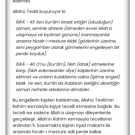
edemez.
Allahû Tealâ buyuruyor ki:
İSRÂ - 45 Sen Kur’ân’ı kıraat ettiğin (okuduğun)
zaman, seninle ahirete (ölmeden evvel Allah’a
ulaşmaya ve kıyâmet gününe) inanmayanlar
arasına hicab-ı mesture kıldık (gözlerinin üzerine,
seni peygamber olarak görmelerini engelleyen bir
perde koyduk).
İSRÂ - 46 O’nu (Kur’ân’ı), fıkıh (idrak) etmelerine
karşı, (fıkıh edemesinler diye) kalplerinin üzerine
ekinnet ve onların kulaklarına vakra (işitme engeli)
kıldık. Ve sen, Kur’ân’da Rabbinin tekliğini zikrettiğin
zaman nefretle arkalarına döndüler.
Bu engellerin kişiden kaldırılması, Allahû Tealâ’nın
Rahîm esmasıyla kişiye tecelli etmesine bağlıdır. Bu
tecelli ise sadece Allah’a ulaşmayı dileyenlerde
gerçekleşir. Allah’ın Rahîm esmasıyla tecellisinin
ardından 5. basamakta kişinin irşad makamı ile
arasında hicab-ı mesture adlı perde kalkar.