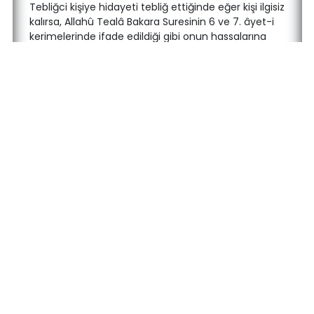
Tebliğci kişiye hidayeti tebliğ ettiğinde eğer kişi ilgisiz
kalırsa, Allahû Tealâ Bakara Suresinin 6 ve 7. âyet-i
kerimelerinde ifade edildiği gibi onun hassalarına
engeller koyar.
BAKARA - 6 Onlar muhakkak ki kâfirdirler. Onları ikaz
etsen de etmesen de onlar için eşittir (birdir),
mü’min olmazlar.
BAKARA - 7 Allah onların kalplerinin üzerini ve işitme
(sem’î) hassasının üzerini mühürledi ve görme
(basar) hassasının üzerine gışavet (perde) çekti.
Onlar için azîm (büyük) azap vardır.
Kişi kendisindeki emaniyye bilgiler sebebiyle tebliğe
karşı çıkarsa Allahû Tealâ o zaman da uzuvlarına
engeller koyar.
İSRÂ - 45 Sen Kur’ân’ı kıraat ettiğin (okuduğun)
zaman, seninle ahirete (ölmeden evvel Allah’a
ulaşmaya ve kıyâmet gününe) inanmayanlar
arasına hicab-ı mesture kıldık (gözlerinin üzerine,
seni peygamber olarak görmelerini engelleyen bir
perde koyduk).