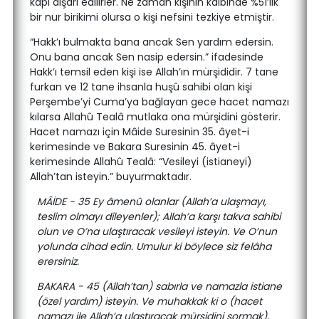
kapı dışarı edilirler. Ne zaman kişinin kalbinde %51’lik
bir nur birikimi olursa o kişi nefsini tezkiye etmiştir.
“Hakk’ı bulmakta bana ancak Sen yardım edersin.
Onu bana ancak Sen nasip edersin.” ifadesinde
Hakk’ı temsil eden kişi ise Allah’ın mürşididir. 7 tane
furkan ve 12 tane ihsanla huşû sahibi olan kişi
Perşembe’yi Cuma’ya bağlayan gece hacet namazı
kılarsa Allahû Tealâ mutlaka ona mürşidini gösterir.
Hacet namazı için Mâide Suresinin 35. âyet-i
kerimesinde ve Bakara Suresinin 45. âyet-i
kerimesinde Allahû Tealâ: “Vesileyi (istianeyi)
Allah’tan isteyin.” buyurmaktadır.
MÂİDE - 35 Ey âmenû olanlar (Allah’a ulaşmayı,
teslim olmayı dileyenler); Allah’a karşı takva sahibi
olun ve O’na ulaştıracak vesileyi isteyin. Ve O’nun
yolunda cihad edin. Umulur ki böylece siz felâha
erersiniz.
BAKARA - 45 (Allah’tan) sabırla ve namazla istiane
(özel yardım) isteyin. Ve muhakkak ki o (hacet
namazı ile Allah’a ulaştıracak mürşidini sormak),