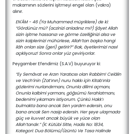
makamının sözlerini işitmeyi engel olan (vakra)
alınır.
EN'ÂM - 46 (Ya Muhammed müşriklere) de ki:
“Gördünüz mü? (aczinizi anladınız mı?) Şâyet Allah
sizin işitme hassanızı ve görme özelliğinizi alsa ve
sizin kalplerinizi mühürlese, Allah’tan başka hangi
ilâh onları size (geri) getirir?” Bak, âyetlerimizi nasıl
açıklıyoruz! Sonra onlar yüz çeviriyorlar.
Peygamber Efendimiz (S.A.V) buyuruyor ki:
“Ey Semâvat ve Arzın Yaratıcısı olan Rabbim! Celâlin
ve Vech’inin (Zat’ının) nuru hakkı için Kitab’ınla
gözlerimi nurlandırmanı, Onunla dilimi açmanı,
Onunla kalbimi yarmanı, göğsümü ferahlatmanı,
bedenimi yıkamanı istiyorum. Çünkü Hakk’ı
bulmakta bana ancak Sen yardım edersin, onu
bana ancak Sen nasip edersin. Her şeye ulaşmada
güç ve kuvvet ancak büyük ve yüce olan
Allah’tandır.” (K: Kütübi Sitte, Hadis No: 1834,
Kategori: Dua Bölümü/Üzüntü Ve Tasa Halinde