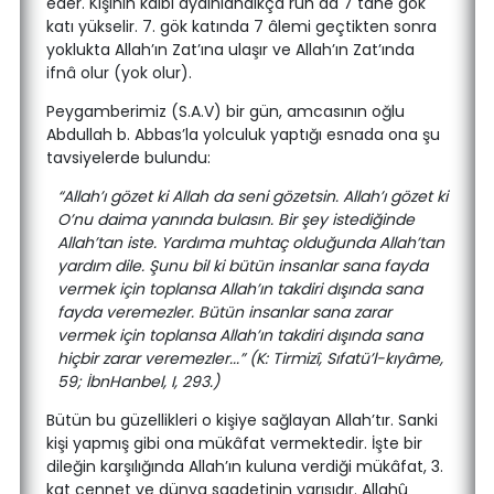
eder. Kişinin kalbi aydınlandıkça ruh da 7 tane gök
katı yükselir. 7. gök katında 7 âlemi geçtikten sonra
yoklukta Allah’ın Zat’ına ulaşır ve Allah’ın Zat’ında
ifnâ olur (yok olur).
Peygamberimiz (S.A.V) bir gün, amcasının oğlu
Abdullah b. Abbas’la yolculuk yaptığı esnada ona şu
tavsiyelerde bulundu:
“Allah’ı gözet ki Allah da seni gözetsin. Allah’ı gözet ki
O’nu daima yanında bulasın. Bir şey istediğinde
Allah’tan iste. Yardıma muhtaç olduğunda Allah’tan
yardım dile. Şunu bil ki bütün insanlar sana fayda
vermek için toplansa Allah’ın takdiri dışında sana
fayda veremezler. Bütün insanlar sana zarar
vermek için toplansa Allah’ın takdiri dışında sana
hiçbir zarar veremezler...” (K: Tirmizî, Sıfatü’l-kıyâme,
59; İbnHanbel, I, 293.)
Bütün bu güzellikleri o kişiye sağlayan Allah’tır. Sanki
kişi yapmış gibi ona mükâfat vermektedir. İşte bir
dileğin karşılığında Allah’ın kuluna verdiği mükâfat, 3.
kat cennet ve dünya saadetinin yarısıdır. Allahû