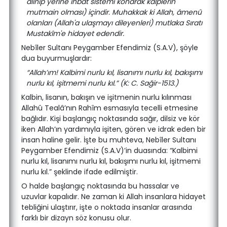
alınıp yerine ihbat sistemi konarak kalplerin
mutmain olması) içindir. Muhakkak ki Allah, âmenû
olanları (Allah'a ulaşmayı dileyenleri) mutlaka Sıratı
Mustakîm'e hidayet edendir.
Nebîler Sultanı Peygamber Efendimiz (S.A.V), şöyle
dua buyurmuşlardır:
“Allah’ım! Kalbimi nurlu kıl, lisanımı nurlu kıl, bakışımı
nurlu kıl, işitmemi nurlu kıl.” (K: C. Sağir-1513.)
Kalbin, lisanın, bakışın ve işitmenin nurlu kılınması
Allahû Tealâ’nın Rahîm esmasıyla tecelli etmesine
bağlıdır. Kişi başlangıç noktasında sağır, dilsiz ve kör
iken Allah’ın yardımıyla işiten, gören ve idrak eden bir
insan haline gelir. İşte bu muhteva, Nebîler Sultanı
Peygamber Efendimiz (S.A.V)’in duasında: “Kalbimi
nurlu kıl, lisanımı nurlu kıl, bakışımı nurlu kıl, işitmemi
nurlu kıl.” şeklinde ifade edilmiştir.
O halde başlangıç noktasında bu hassalar ve
uzuvlar kapalıdır. Ne zaman ki Allah insanlara hidayet
tebliğini ulaştırır, işte o noktada insanlar arasında
farklı bir dizayn söz konusu olur.