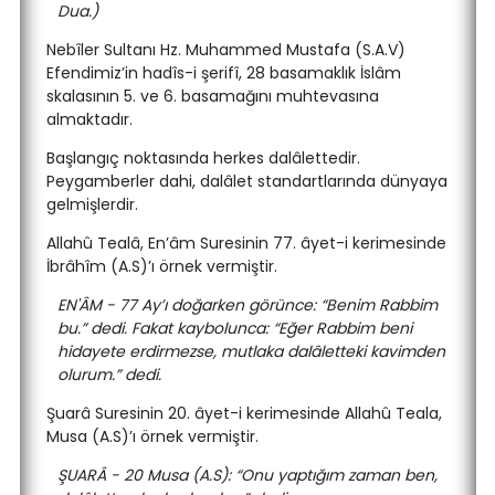
Dua.)
Nebîler Sultanı Hz. Muhammed Mustafa (S.A.V)
Efendimiz’in hadîs-i şerifî, 28 basamaklık İslâm
skalasının 5. ve 6. basamağını muhtevasına
almaktadır.
Başlangıç noktasında herkes dalâlettedir.
Peygamberler dahi, dalâlet standartlarında dünyaya
gelmişlerdir.
Allahû Tealâ, En’âm Suresinin 77. âyet-i kerimesinde
İbrâhîm (A.S)’ı örnek vermiştir.
EN'ÂM - 77 Ay’ı doğarken görünce: “Benim Rabbim
bu.” dedi. Fakat kaybolunca: “Eğer Rabbim beni
hidayete erdirmezse, mutlaka dalâletteki kavimden
olurum.” dedi.
Şuarâ Suresinin 20. âyet-i kerimesinde Allahû Teala,
Musa (A.S)’ı örnek vermiştir.
ŞUARÂ - 20 Musa (A.S): “Onu yaptığım zaman ben,