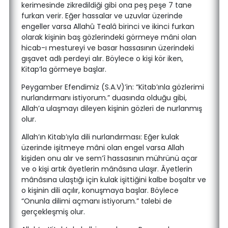
kerimesinde zikredildiği gibi ona peş peşe 7 tane
furkan verir. Eğer hassalar ve uzuvlar üzerinde
engeller varsa Allahû Tealâ birinci ve ikinci furkan
olarak kişinin baş gözlerindeki görmeye mâni olan
hicab-ı mestureyi ve basar hassasının üzerindeki
gışavet adlı perdeyi alır. Böylece o kişi kör iken,
Kitap’la görmeye başlar.
Peygamber Efendimiz (S.A.V)’in: “Kitab’ınla gözlerimi
nurlandırmanı istiyorum.” duasında olduğu gibi,
Allah’a ulaşmayı dileyen kişinin gözleri de nurlanmış
olur.
Allah’ın Kitab’ıyla dili nurlandırması: Eğer kulak
üzerinde işitmeye mâni olan engel varsa Allah
kişiden onu alır ve sem’î hassasının mührünü açar
ve o kişi artık âyetlerin mânâsına ulaşır. Âyetlerin
mânâsına ulaştığı için kulak işittiğini kalbe boşaltır ve
o kişinin dili açılır, konuşmaya başlar. Böylece
“Onunla dilimi açmanı istiyorum.” talebi de
gerçekleşmiş olur.