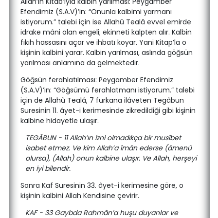
Allah’ın Kitab’ıyla kalbin yarılması: Peygamber
Efendimiz (S.A.V)’in: “Onunla kalbimi yarmanı
istiyorum.” talebi için ise Allahû Tealâ evvel emirde
idrake mâni olan engeli; ekinneti kalpten alır. Kalbin
fıkıh hassasını açar ve ihbatı koyar. Yani Kitap’la o
kişinin kalbini yarar. Kalbin yarılması, aslında göğsün
yarılması anlamına da gelmektedir.
Göğsün ferahlatılması: Peygamber Efendimiz
(S.A.V)’in: “Göğsümü ferahlatmanı istiyorum.” talebi
için de Allahû Tealâ, 7 furkana ilâveten Tegâbun
Suresinin 11. âyet-i kerimesinde zikredildiği gibi kişinin
kalbine hidayetle ulaşır.
TEGÂBUN - 11 Allah’ın izni olmadıkça bir musîbet
isabet etmez. Ve kim Allah’a îmân ederse (âmenû
olursa), (Allah) onun kalbine ulaşır. Ve Allah, herşeyi
en iyi bilendir.
Sonra Kaf Suresinin 33. âyet-i kerimesine göre, o
kişinin kalbini Allah Kendisine çevirir.
KAF - 33 Gaybda Rahmân’a huşu duyanlar ve