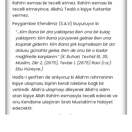
Rahîm esması ile tecelli etmez. Rahîm esması ile
tecelli etmeyince, Allahû Tealâ o kişiye furkanlar
vermez.
Peygamber Efendimiz (S.A.V) buyuruyor ki:
“...Kim Bana bir zira yaklaşırsa Ben ona bir kulaç
yaklaşırım. Kim Bana yürüyerek gelirse Ben ona
koşarak giderim. Kim Bana şirk koşmaksızın bir arz
dolusu günahla gelse, Ben de onu bir o kadar
mağfiretle karşılarım.” (K: Buhari, Tevhid 16, 35;
Müslim, Zikr 2, (2675), Tevbe 1, (2675) Ravi (r.a.):
Ebu Hüreyre.)
Hadîs-i şeriften de anlıyoruz ki Allah’ın rahmetinin
kişiye ulaşması, kişinin kendi talebine bağlı bir
vetiredir. Allah’a ulaşmayı dileyerek Allah’a adım
atan kişiye Allah Rahîm esmasıyla tecelli edecek ve
onu Kendisine ulaştıran Sıratı Mustakîm’e hidayet
edecektir.
Peygamber Efendimiz (S.A.V) buyuruyor ki:
“Bir adam gelip Peygamber Efendimiz (S.A.V)’e:
“Cehaletimin aleyhime delil olmasını ne giderir?”