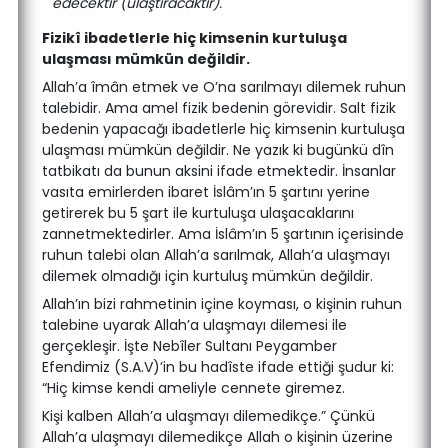
edecektir (ulaştıracaktır).
Fizikî ibadetlerle hiç kimsenin kurtuluşa
ulaşması mümkün değildir.
Allah’a îmân etmek ve O’na sarılmayı dilemek ruhun
talebidir. Ama amel fizik bedenin görevidir. Salt fizik
bedenin yapacağı ibadetlerle hiç kimsenin kurtuluşa
ulaşması mümkün değildir. Ne yazık ki bugünkü dîn
tatbikatı da bunun aksini ifade etmektedir. İnsanlar
vasıta emirlerden ibaret İslâm’ın 5 şartını yerine
getirerek bu 5 şart ile kurtuluşa ulaşacaklarını
zannetmektedirler. Ama İslâm’ın 5 şartının içerisinde
ruhun talebi olan Allah’a sarılmak, Allah’a ulaşmayı
dilemek olmadığı için kurtuluş mümkün değildir.
Allah’ın bizi rahmetinin içine koyması, o kişinin ruhun
talebine uyarak Allah’a ulaşmayı dilemesi ile
gerçekleşir. İşte Nebîler Sultanı Peygamber
Efendimiz (S.A.V)’in bu hadîste ifade ettiği şudur ki:
“Hiç kimse kendi ameliyle cennete giremez.
Kişi kalben Allah’a ulaşmayı dilemedikçe.” Çünkü
Allah’a ulaşmayı dilemedikçe Allah o kişinin üzerine