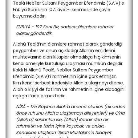
Tealâ Nebîler Sultanı Peygamber Efendimiz (S.A.V)’e
Enbiyâ Suresinin 107. âyet-i kerimesinde şöyle
buyurmaktadır:
ENBİYÂ - 107 Seni Biz, sadece âlemlere rahmet
olarak gönderdik.
Allahû Tealâ’nın âlemlere rahmet olarak gönderdiği
peygamber ve onun açıkladığı Allah’ın emirlerini
muhtevasına alan kitaplar olmadıkça hiç kimsenin
kendi ameliyle kurtuluşa ulaşması mümkün değildir.
Kaldı ki Allahû Tealâ, Nebîler Sultanı Peygamber
Efendimiz (S.A.V)’i rahmetinin içine gark etmiştir.
Kim kendi serbest iradesiyle Allah’a ulaşmayı dilerse,
Allah o kişiyi de fazlının ve rahmetinin içine alacağını
açıkça ifade etmektedir.
NİSÂ - 175 Böylece Allah'a âmenû olanları (ölmeden
önce ruhunu Allah'a ulaştırmayı dileyenleri) ve O'na
(Allah'a) sarılanları ise, (Allah) Kendinden bir
rahmetin ve fazlın içine koyacak ve onları,
Kendisine ulaştıran "Sıratı Mustakîm"e hidayet