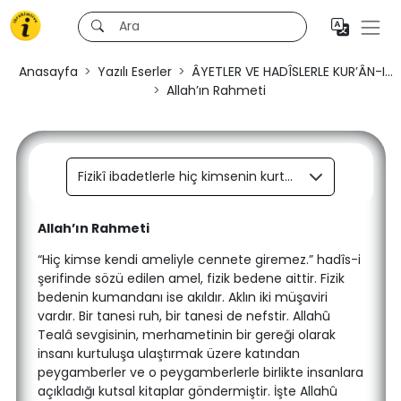
Anasayfa
Yazılı Eserler
ÂYETLER VE HADÎSLERLE KUR’ÂN-I...
Allah’ın Rahmeti
Fizikî ibadetlerle hiç kimsenin kurtuluşa ulaşması mümkün değildir.
Allah’ın Rahmeti
“Hiç kimse kendi ameliyle cennete giremez.” hadîs-i
şerifinde sözü edilen amel, fizik bedene aittir. Fizik
bedenin kumandanı ise akıldır. Aklın iki müşaviri
vardır. Bir tanesi ruh, bir tanesi de nefstir. Allahû
Tealâ sevgisinin, merhametinin bir gereği olarak
insanı kurtuluşa ulaştırmak üzere katından
peygamberler ve o peygamberlerle birlikte insanlara
açıkladığı kutsal kitaplar göndermiştir. İşte Allahû