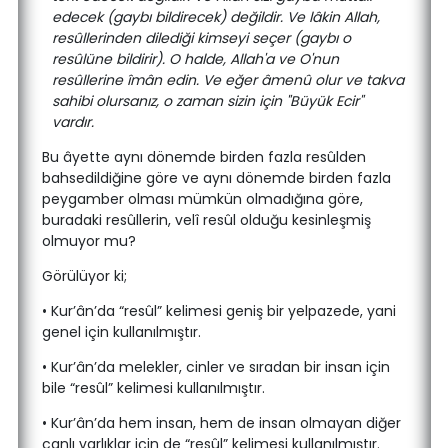
edecek (gaybı bildirecek) değildir. Ve lâkin Allah,
resûllerinden dilediği kimseyi seçer (gaybı o
resûlüne bildirir). O halde, Allah'a ve O'nun
resûllerine îmân edin. Ve eğer âmenû olur ve takva
sahibi olursanız, o zaman sizin için "Büyük Ecir"
vardır.
Bu âyette aynı dönemde birden fazla resûlden
bahsedildiğine göre ve aynı dönemde birden fazla
peygamber olması mümkün olmadığına göre,
buradaki resûllerin, velî resûl olduğu kesinleşmiş
olmuyor mu?
Görülüyor ki;
• Kur’ân’da “resûl” kelimesi geniş bir yelpazede, yani
genel için kullanılmıştır.
• Kur’ân’da melekler, cinler ve sıradan bir insan için
bile “resûl” kelimesi kullanılmıştır.
• Kur’ân’da hem insan, hem de insan olmayan diğer
canlı varlıklar için de “resûl” kelimesi kullanılmıştır.