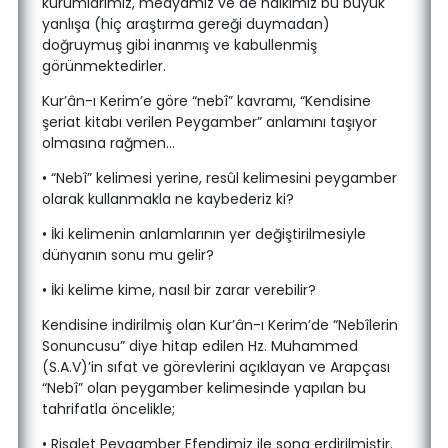
kurumlarımız, medyamız ve de halkımız bu büyük
yanlışa (hiç araştırma gereği duymadan)
doğruymuş gibi inanmış ve kabullenmiş
görünmektedirler.
Kur’ân-ı Kerim’e göre “nebî” kavramı, “Kendisine
şeriat kitabı verilen Peygamber” anlamını taşıyor
olmasına rağmen…
• “Nebî” kelimesi yerine, resûl kelimesini peygamber
olarak kullanmakla ne kaybederiz ki?
• İki kelimenin anlamlarının yer değiştirilmesiyle
dünyanın sonu mu gelir?
• İki kelime kime, nasıl bir zarar verebilir?
Kendisine indirilmiş olan Kur’ân-ı Kerim’de “Nebîlerin
Sonuncusu” diye hitap edilen Hz. Muhammed
(S.A.V)’in sıfat ve görevlerini açıklayan ve Arapçası
“Nebî” olan peygamber kelimesinde yapılan bu
tahrifatla öncelikle;
• Risalet Peygamber Efendimiz ile sona erdirilmiştir.