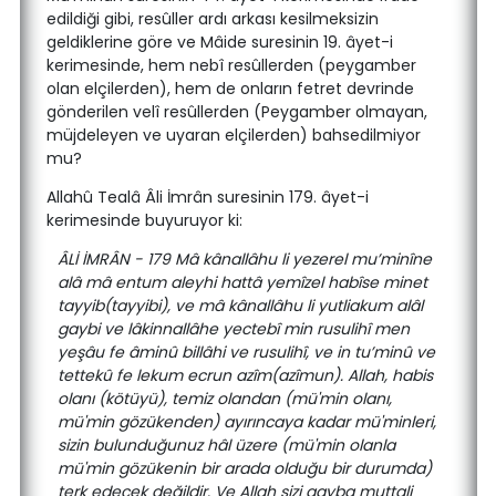
edildiği gibi, resûller ardı arkası kesilmeksizin
geldiklerine göre ve Mâide suresinin 19. âyet-i
kerimesinde, hem nebî resûllerden (peygamber
olan elçilerden), hem de onların fetret devrinde
gönderilen velî resûllerden (Peygamber olmayan,
müjdeleyen ve uyaran elçilerden) bahsedilmiyor
mu?
Allahû Tealâ Âli İmrân suresinin 179. âyet-i
kerimesinde buyuruyor ki:
ÂLİ İMRÂN - 179 Mâ kânallâhu li yezerel mu’minîne
alâ mâ entum aleyhi hattâ yemîzel habîse minet
tayyib(tayyibi), ve mâ kânallâhu li yutliakum alâl
gaybi ve lâkinnallâhe yectebî min rusulihî men
yeşâu fe âminû billâhi ve rusulihî, ve in tu’minû ve
tettekû fe lekum ecrun azîm(azîmun). Allah, habis
olanı (kötüyü), temiz olandan (mü'min olanı,
mü'min gözükenden) ayırıncaya kadar mü'minleri,
sizin bulunduğunuz hâl üzere (mü'min olanla
mü'min gözükenin bir arada olduğu bir durumda)
terk edecek değildir. Ve Allah sizi gayba muttali