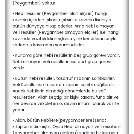
(Peygamber) yoktur.
• Nebî resûller (Peygamber olan elçiler) hangi
kavmin içinden çıkarsa çıksın, o kavmin lisanıyla
bütün dünyaya hitap ederler. Ama Nebî olmayan
velî resûller (Peygamber olmayan elçiler) ise, hangi
kavimde vazifeli kılınmışlarsa yine kendi lisanlarıyla
sadece o kavimden sorumludurlar.
• Kur’ân’a göre nebî resûllerin beş grup görevi vardır.
Nebî olmayan velî resûllerin ise dört grup görevi
vardır.
• Bütün nebî resûller, tasarruf rızasının sahibidirler.
Velî Resûller ise tasarruf rızasının sahibi değillerdir.
Ancak Nebîlerin olmadığı dönemlerde bu velî
resûllerden, Allah seçtiği bir kişiyi tasarrufuna alır ve
her devirde vekâleten o, devrin imamı olarak vazife
yapar.
• Allah, bütün Nebîlere(peygamberlere)şeriat
kitapları indirmiştir. Oysa Nebî olmayan velî resûllerin
(peygamber olmayan elçilerin) sadece bir kısmına