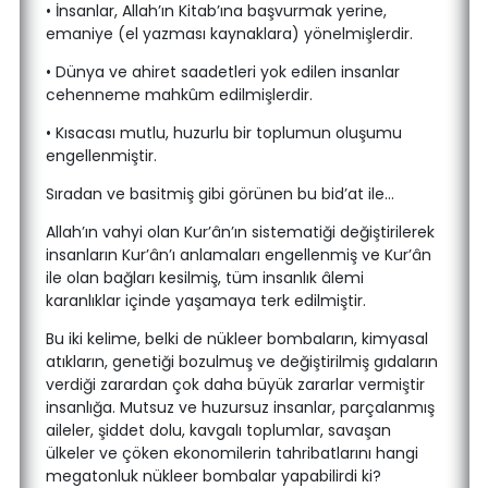
• İnsanlar, Allah’ın Kitab’ına başvurmak yerine,
emaniye (el yazması kaynaklara) yönelmişlerdir.
• Dünya ve ahiret saadetleri yok edilen insanlar
cehenneme mahkûm edilmişlerdir.
• Kısacası mutlu, huzurlu bir toplumun oluşumu
engellenmiştir.
Sıradan ve basitmiş gibi görünen bu bid’at ile…
Allah’ın vahyi olan Kur’ân’ın sistematiği değiştirilerek
insanların Kur’ân’ı anlamaları engellenmiş ve Kur’ân
ile olan bağları kesilmiş, tüm insanlık âlemi
karanlıklar içinde yaşamaya terk edilmiştir.
Bu iki kelime, belki de nükleer bombaların, kimyasal
atıkların, genetiği bozulmuş ve değiştirilmiş gıdaların
verdiği zarardan çok daha büyük zararlar vermiştir
insanlığa. Mutsuz ve huzursuz insanlar, parçalanmış
aileler, şiddet dolu, kavgalı toplumlar, savaşan
ülkeler ve çöken ekonomilerin tahribatlarını hangi
megatonluk nükleer bombalar yapabilirdi ki?