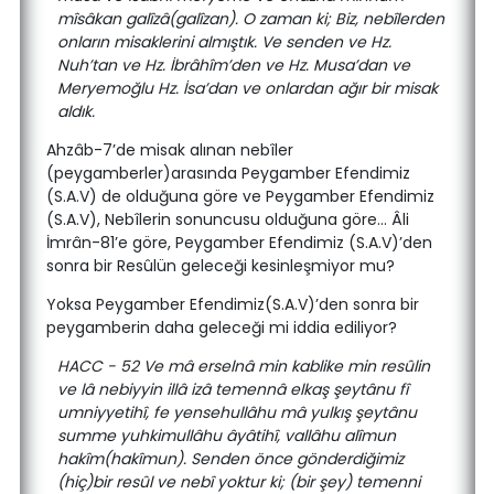
mîsâkan galîzâ(galîzan). O zaman ki; Biz, nebîlerden
onların misaklerini almıştık. Ve senden ve Hz.
Nuh’tan ve Hz. İbrâhîm’den ve Hz. Musa’dan ve
Meryemoğlu Hz. İsa’dan ve onlardan ağır bir misak
aldık.
Ahzâb-7’de misak alınan nebîler
(peygamberler)arasında Peygamber Efendimiz
(S.A.V) de olduğuna göre ve Peygamber Efendimiz
(S.A.V), Nebîlerin sonuncusu olduğuna göre… Âli
İmrân-81’e göre, Peygamber Efendimiz (S.A.V)’den
sonra bir Resûlün geleceği kesinleşmiyor mu?
Yoksa Peygamber Efendimiz(S.A.V)’den sonra bir
peygamberin daha geleceği mi iddia ediliyor?
HACC - 52 Ve mâ erselnâ min kablike min resûlin
ve lâ nebiyyin illâ izâ temennâ elkaş şeytânu fî
umniyyetihî, fe yensehullâhu mâ yulkış şeytânu
summe yuhkimullâhu âyâtihî, vallâhu alîmun
hakîm(hakîmun). Senden önce gönderdiğimiz
(hiç)bir resûl ve nebî yoktur ki; (bir şey) temenni