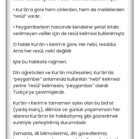
• Kur’ân’a göre hem cinlerden, hem de meleklerden
“resûl” vardır.
• Peygamberlerin haricinde kendisine şeriat kitabı
verilmeyen velîler için de resûl kelimesi kullanılmıştır.
O halde Kur’ân-ı Kerim’e göre; Her nebî, resûldür.
Ama her resûl, nebî değildir
İşte bu hakikate rağmen;
Dîn öğreticileri ve Kur’ân müfessirleri, Kur’ân’da
“peygamber” anlamında kullanılan “nebî” kelimesi
yerine “resûl” kelimesini, “peygamber” olarak
Türkçe’ye çevirmişlerdir.
Kur’ân-ı Kerim’e tamamen aykırı olan bu bid’at
(yanlış inanç), dilimize ve günlük yaşamımızın her
alanına Kur’ân’ın bir hakikatiymiş gibi gösterilmek
suretiyle yerleştirilmiş durumdadır.
Zamanla, dil bilimcilerimiz, dîn görevlilerimiz,