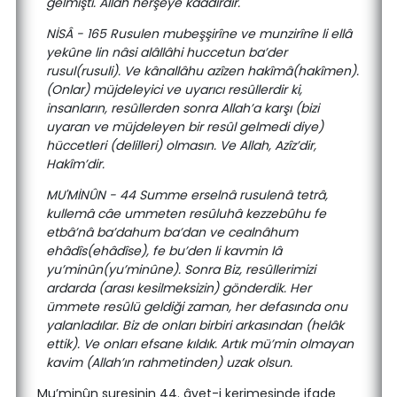
gelmişti. Allah herşeye kaadirdir.
NİSÂ - 165 Rusulen mubeşşirîne ve munzirîne li ellâ
yekûne lin nâsi alâllâhi huccetun ba’der
rusul(rusuli). Ve kânallâhu azîzen hakîmâ(hakîmen).
(Onlar) müjdeleyici ve uyarıcı resûllerdir ki,
insanların, resûllerden sonra Allah’a karşı (bizi
uyaran ve müjdeleyen bir resûl gelmedi diye)
hüccetleri (delilleri) olmasın. Ve Allah, Azîz’dir,
Hakîm’dir.
MU'MİNÛN - 44 Summe erselnâ rusulenâ tetrâ,
kullemâ câe ummeten resûluhâ kezzebûhu fe
etbâ’nâ ba’dahum ba’dan ve cealnâhum
ehâdîs(ehâdîse), fe bu’den li kavmin lâ
yu’minûn(yu’minûne). Sonra Biz, resûllerimizi
ardarda (arası kesilmeksizin) gönderdik. Her
ümmete resûlü geldiği zaman, her defasında onu
yalanladılar. Biz de onları birbiri arkasından (helâk
ettik). Ve onları efsane kıldık. Artık mü’min olmayan
kavim (Allah’ın rahmetinden) uzak olsun.
Mu’minûn suresinin 44. âyet-i kerimesinde ifade