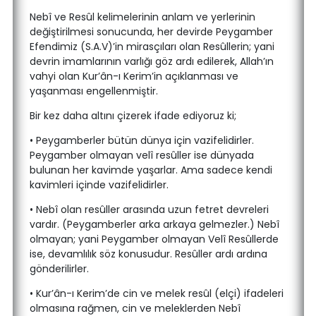
Nebî ve Resûl kelimelerinin anlam ve yerlerinin
değiştirilmesi sonucunda, her devirde Peygamber
Efendimiz (S.A.V)’in mirasçıları olan Resûllerin; yani
devrin imamlarının varlığı göz ardı edilerek, Allah’ın
vahyi olan Kur’ân-ı Kerim’in açıklanması ve
yaşanması engellenmiştir.
Bir kez daha altını çizerek ifade ediyoruz ki;
• Peygamberler bütün dünya için vazifelidirler.
Peygamber olmayan velî resûller ise dünyada
bulunan her kavimde yaşarlar. Ama sadece kendi
kavimleri içinde vazifelidirler.
• Nebî olan resûller arasında uzun fetret devreleri
vardır. (Peygamberler arka arkaya gelmezler.) Nebî
olmayan; yani Peygamber olmayan Velî Resûllerde
ise, devamlılık söz konusudur. Resûller ardı ardına
gönderilirler.
• Kur’ân-ı Kerim’de cin ve melek resûl (elçi) ifadeleri
olmasına rağmen, cin ve meleklerden Nebî