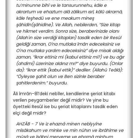
tu’minunne bihî ve le tansurunnehu, kâle e
akrartum ve ehaztum alâ zâlikum ısrî, kâlû akrarnâ,
kâle feşhedû ve ene meakum mineş
şâhidîn(şâhidîne). Ve Allah, nebilerden, “Size kitap
ve hikmet verdim. Sonra size, beraberinizde olanı
(Allah'ın size verdiği kitapları) tasdik eden bir Resûl
geldiği zaman, O'na mutlaka îmân edeceksiniz ve
O'na mutlaka yardım edeceksiniz” diye misak aldığı
zaman, “İkrar ettiniz mi (kabul ettiniz mi?) ve bu ağır
(ahdimi) üzerinize aldınız mı?” diye buyurdu. (Onlar
da): “İkrar ettik (kabul ettik)” dediler. (Allahû Teâlâ):
“Öyleyse şahit olun ve Ben sizinle beraber
şahitlerdenim.” buyurdu.
Âli İmrân–81’deki nebîler, kendilerine şeriat kitabı
verilen peygamberler değil midir? Ve yine bu
âyetteki Resûl ise bu şeriat kitaplarını tasdik eden
elçi değil midir?
AHZÂB - 7 Ve iz ehaznâ minen nebîyyîne
mîsâkahum ve minke ve min nûhın ve ibrâhîme ve
mûsâ ve îsâbni meryeme ve ehaznâ minhum