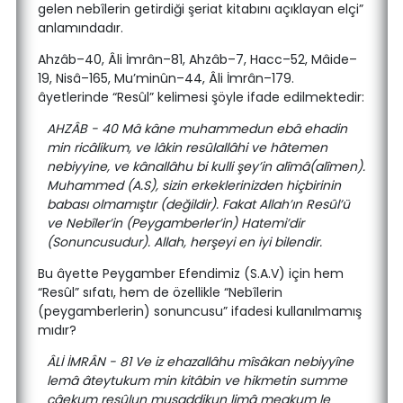
gelen nebîlerin getirdiği şeriat kitabını açıklayan elçi”
anlamındadır.
Ahzâb–40, Âli İmrân–81, Ahzâb–7, Hacc–52, Mâide–
19, Nisâ–165, Mu’minûn–44, Âli İmrân–179.
âyetlerinde “Resûl” kelimesi şöyle ifade edilmektedir:
AHZÂB - 40 Mâ kâne muhammedun ebâ ehadin
min ricâlikum, ve lâkin resûlallâhi ve hâtemen
nebiyyine, ve kânallâhu bi kulli şey’in alîmâ(alîmen).
Muhammed (A.S), sizin erkeklerinizden hiçbirinin
babası olmamıştır (değildir). Fakat Allah’ın Resûl’ü
ve Nebîler’in (Peygamberler’in) Hatemi’dir
(Sonuncusudur). Allah, herşeyi en iyi bilendir.
Bu âyette Peygamber Efendimiz (S.A.V) için hem
“Resûl” sıfatı, hem de özellikle “Nebîlerin
(peygamberlerin) sonuncusu” ifadesi kullanılmamış
mıdır?
ÂLİ İMRÂN - 81 Ve iz ehazallâhu mîsâkan nebiyyîne
lemâ âteytukum min kitâbin ve hikmetin summe
câekum resûlun musaddikun limâ meakum le