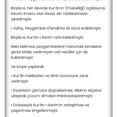
Böylece, her devirde Kur’ân’ın (mübelliği) açıklayıcısı
Devrin İmamı olan Resûl, dîn tatbikatından
çıkarılmıştır.
• Vahiy, Peygamber Efendimiz ile sona erdirilmiştir.
Böylece, Kur’ân-ı Kerim rafa kaldırılmıştır.
Nebî kelimesi, peygamberlerin haricinde kendisine
şeriat kitabı verilmeyen velî resûller için de
kullanılmıştır.
Ve böyle yapılarak;
• Kur’ân hakikatleri ve dînin bütününe zarar
verilmiştir.
• İnsanların çıkmaza düştüklerinde, Allah’ın elçisine
ulaşarak çözüm almaları imkânsızlaştırılmıştır.
• Dolayısıyla Kur’ân-ı Kerim’in anlaşılması ve
yaşanması engellenmiştir.