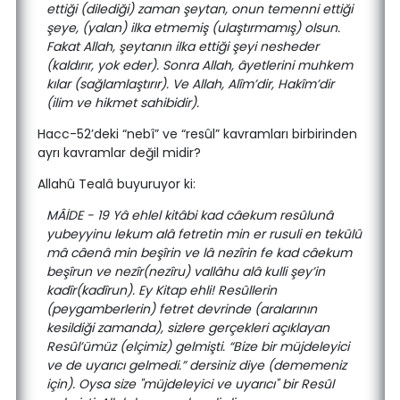
ettiği (dilediği) zaman şeytan, onun temenni ettiği
şeye, (yalan) ilka etmemiş (ulaştırmamış) olsun.
Fakat Allah, şeytanın ilka ettiği şeyi nesheder
(kaldırır, yok eder). Sonra Allah, âyetlerini muhkem
kılar (sağlamlaştırır). Ve Allah, Alîm’dir, Hakîm’dir
(ilim ve hikmet sahibidir).
Hacc-52’deki “nebî” ve “resûl” kavramları birbirinden
ayrı kavramlar değil midir?
Allahû Tealâ buyuruyor ki:
MÂİDE - 19 Yâ ehlel kitâbi kad câekum resûlunâ
yubeyyinu lekum alâ fetretin min er rusuli en tekûlû
mâ câenâ min beşîrin ve lâ nezîrin fe kad câekum
beşîrun ve nezîr(nezîru) vallâhu alâ kulli şey’in
kadîr(kadîrun). Ey Kitap ehli! Resûllerin
(peygamberlerin) fetret devrinde (aralarının
kesildiği zamanda), sizlere gerçekleri açıklayan
Resûl’ümüz (elçimiz) gelmişti. “Bize bir müjdeleyici
ve de uyarıcı gelmedi.” dersiniz diye (dememeniz
için). Oysa size "müjdeleyici ve uyarıcı" bir Resûl