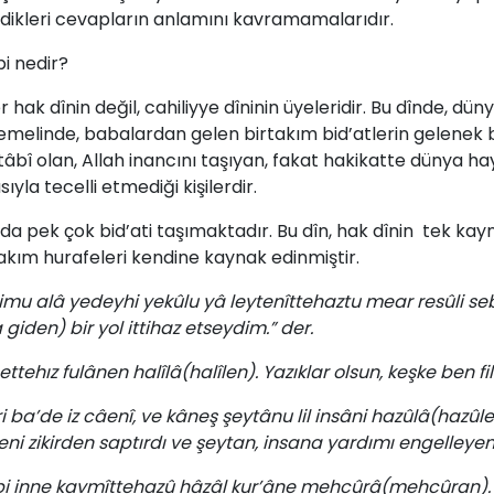
­dik­le­ri­ ce­vapla­rın­ an­la­mı­nı­ kav­ra­ma­ma­la­rı­dır.
i­ ne­dir?­
er­ hak­ dî­nin­ de­ğil, ­cahiliyye ­dî­ninin­ üye­le­ri­dir.­ Bu­ dîn­de,­ dü
 te­me­lin­de,­ ba­ba­lar­dan­ ge­len­ bir­ta­kım bid’at­le­rin­ ge­le­nek 
i­ne­ tâ­bî­ olan,­ Al­lah­ inan­cı­nı­ ta­şı­yan,­ fa­kat­ ha­ki­kat­te dün­ya­ 
la­ te­cel­li­ et­me­di­ği­ ki­şi­ler­dir.­
­sın­da­ pek­ çok­ bid’ati ­ta­şı­mak­ta­dır. Bu ­dîn, ­hak ­dînin ­ tek ­
­hu­ra­fe­le­ri­ ken­di­ne ­kay­nak­ edin­miş­tir.­
 alâ yedeyhi yekûlu yâ leytenîttehaztu mear resûli sebîl
a giden) bir yol ittihaz etseydim.” der.
ttehız fulânen halîlâ(halîlen). Yazıklar olsun, keşke ben f
i ba’de iz câenî, ve kâneş şeytânu lil insâni hazûlâ(hazûle
eni zikirden saptırdı ve şeytan, insana yardımı engelleyen
bi inne kavmîttehazû hâzâl kur’âne mehcûrâ(mehcûran). 