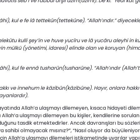
tis seb’ı ve rabbul arşil azîm(azîmi). De ki: “Yedi kat gö
hi), kul e fe lâ tettekûn(tettekûne). “Allah’ındır.” diyecekl
ekûtu kulli şey’in ve huve yucîru ve lâ yucâru aleyhi in 
eyin mülkü (yönetimi, idaresi) elinde olan ve koruyan (h
hi), kul fe ennâ tusharûn(tusharûne). “Allah’ındır (Allah’tır
kı ve innehum le kâzibûn(kâzibûne). Hayır, onlara hakkı 
ayanlardır).
a­ya­tın­da­ Al­lah’a­ ulaş­ma­yı­ di­leme­yen,­ kı­sa­ca­ hi­da­ye­ti­ di­le­me­
­ Al­lah’a­ ulaş­ma­yı­ di­le­me­yen­ bu­ ki­şi­ler, ken­di­le­ri­ne­ so­ru
ol­du­ğu­nu­ tas­dik­ et­mek­te­dir­ler.­ An­cak­ dav­ra­nış­la­rı­ bu söz­le­
 ­sa­hi­bi­ ol­ma­ya­cak­ mı­sı­nız?”,­ “Na­sıl­ olu­yor­ da ­bü­yü­le­ni­yor­
in­ Al­lah’a­ ulaş­ma­yı­ di­le­me­le­ri­ is­ti­ka­me­tin­de­ uya­rı­lar­ ya­p