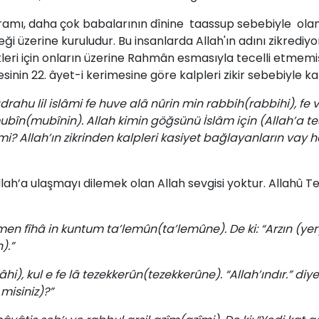
a­mı,­ da­ha­ çok­ ba­ba­la­rı­nın dîni­ne ­ ta­as­sup se­be­biy­le ­ ola
i­ üze­ri­ne ­ku­ru­lu­dur.­ Bu ­in­san­lar­da­ Al­lah'ın ­adı­nı­ zik­re­di­y
e­ri ­için ­on­la­rın ­üze­ri­ne­ Rah­mân ­es­ma­sıy­la ­te­cel­li ­et­me­miş­t
­si­nin ­22. ­âyet-i­ ke­ri­me­si­ne ­gö­re ­kalp­le­ri ­zi­kir­ se­be­biy­le­ ka­
ahu lil islâmi fe huve alâ nûrin min rabbih(rabbihi), fe 
in mubîn(mubînin). Allah kimin göğsünü İslâm için (Allah’a te
mi? Allah’ın zikrinden kalpleri kasiyet bağlayanların vay ha
­lah’a­ ulaş­ma­yı­ di­le­mek­ olan Al­lah­ sev­gi­si­ yok­tur. ­Al­la­hû­ 
men fîhâ in kuntum ta’lemûn(ta’lemûne). De ki: “Arzın (ye
).”
hi), kul e fe lâ tezekkerûn(tezekkerûne). “Allah’ındır.” diye
misiniz)?”