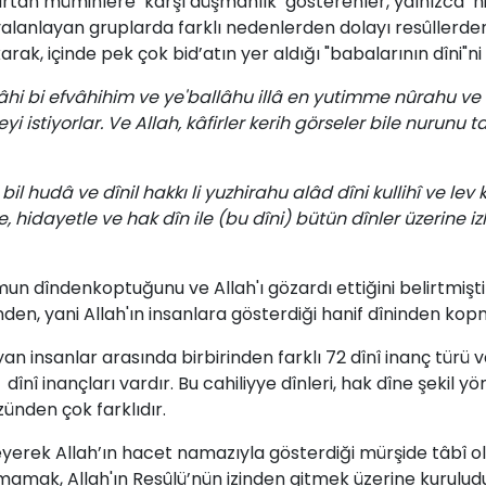
ı­ ar­tan­ mümin­le­re ­ karşı ­düşman­lık ­ göste­renler, ­yal­nızca ­ hi
 ya­lan­layan­ grup­lar­da ­fark­lı­ ne­den­ler­den ­do­la­yı­ re­sûl­ler­den­
, içinde pek çok ­bid’atın ­yer­ al­dı­ğı­ "ba­ba­la­rı­nın ­dî­ni"ni­ s
âhi bi efvâhihim ve ye'ballâhu illâ en yutimme nûrahu ve l
eyi istiyorlar. Ve Allah, kâfirler kerih görseler bile nur
bil hudâ ve dînil hakkı li yuzhirahu alâd dîni kullihî ve le
e, hidayetle ve hak dîn ile (bu dîni) bütün dînler üzerine 
mun dîndenkoptuğunu ­ve­ Allah'ı ­gö­zar­dı ­et­ti­ği­ni ­be­lirt­miş­t
den, ­ya­ni­ Al­lah'ın ­in­san­la­ra­ gös­ter­diği ­ha­nif­ dî­nin­den ­kop­m
 in­san­lar­ ara­sın­da­ bir­bi­rin­den­ fark­lı­ 72­ dî­nî­ inanç­ tü­rü­ 
 dî­nî­ inanç­la­rı ­var­dır.­ Bu ­cahiliyye ­dîn­le­ri, hak ­dî­ne­ şe­kil­ y
zün­den­ çok ­fark­lı­dır.­
le­ye­rek­ Al­lah’ın­ ha­cet­ na­ma­zıyla­ gös­ter­di­ği­ mür­şi­de­ tâ­bî­ ol
­mak,­ Al­lah'ın­ Re­sû­lü’nün ­izin­den ­git­mek­ üze­ri­ne­ ku­ru­lu­du