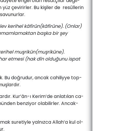
daye­te­ en­gel­ olan ­fe­sat­çı­lar­ de­ğil­
 yüz­ çe­vi­rir­ler. ­Bu ­ki­şiler de ­ resûllerin
a­vu­nur­lar.­
ev kerihel kâfirûn(kâfirûne). (Onlar)
unu tamamlamaktan başka bir şey
v kerihel muşrikûn(muşrikûne).
izhar etmesi (hak dîn olduğunu ispat
ik.­ Bu­ doğ­ru­dur, ­an­cak­ cahiliyye ­top­
uş­lar­dır.­
var­dır.­ Kur’ân-ı­ Ke­rim’de ­an­la­tı­lan ­ca­
ö­nün­den ­ben­zi­yor­ ola­bi­lir­ler. ­An­cak­
­mak­ su­re­tiy­le­ yal­nız­ca­ Al­lah’a­ kul­ ol­
r.­