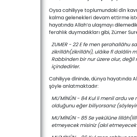
Oy­sa­ cahiliyye­ top­lu­mun­da­ki­ dîn­ kav­r
kalma ge­le­nek­le­ri­ de­vam­ et­tir­me ­is­te­ğ
ha­ya­tın­da­ Al­lah’a­ ulaş­ma­yı­ di­le­me­dik­l
­fe­rah­lık ­duy­ma­dık­la­rı ­gi­bi, ­Zü­mer­ Su­re
ZUMER - 22 E fe men şerahallâhu sadr
zikrillâh(zikrillâhi), ulâike fî dalâl
Rabbinden bir nur üzere olur, değil 
içindedirler.
Cahiliyye­ dî­nin­de,­ dün­ya­ ha­ya­tın­da­ Al
şöy­le­ an­lat­mak­ta­dır:­
MU'MİNÛN - 84 Kul li menil ardu ve 
olduğunu eğer biliyorsanız (söyleyin
MU'MİNÛN - 85 Se yekûlûne lillâh(lillâ
etmeyecek misiniz (akıl etmeyecek 