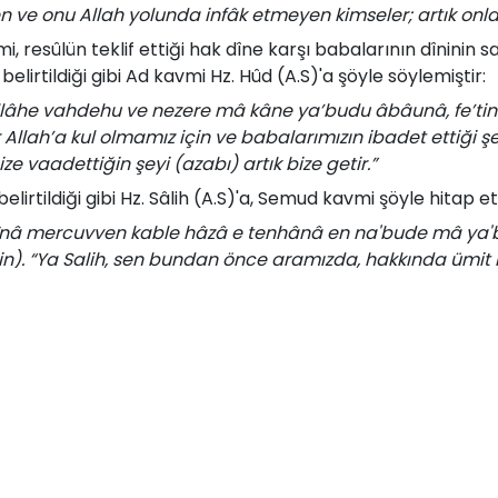
ren ve onu Allah yolunda infâk etmeyen kimseler; artık onl
, ­re­sû­lün­ tek­lif­ et­ti­ği ­hak­ dî­ne kar­şı­ ba­ba­la­rı­nın dî­ni­nin
e­lir­til­di­ği ­gi­bi­ Ad­ kav­mi­ Hz.­ Hûd­ (A.S)'a­ şöy­le ­söy­le­miş­tir:­
dallâhe vahdehu ve nezere mâ kâne ya’budu âbâunâ, fe’ti
ir Allah’a kul olmamız için ve babalarımızın ibadet ettiği ş
e vaadettiğin şeyi (azabı) artık bize getir.”
­lir­til­di­ği­ gi­bi­ Hz.­ Sâ­lih (A.S)'a,­ Se­mud­ kav­mi ­şöy­le ­hi­tap­ et­
 fînâ mercuvven kable hâzâ e tenhânâ en na'bude mâ ya'b
). “Ya Salih, sen bundan önce aramızda, hakkında ümit 
lere, bizim tapmamızı sen bize nehy mi ediyorsun? Gerçekt
 içindeyiz.” dediler.
 zik­re­dil­di­ği­ gi­bi,­ Hz.­ Mu­sa (A.S)'a­ kar­şı­ Fi­ra­vun ­çev­re­si­ de 
i ayâtinâ beyyinâtin kâlû mâ hâzâ illâ sihrun mufteren 
), apaçık âyetlerimizi getirdiği zaman: "Bu, uydurulmuş si
k." dediler.
i­ de, ­re­sûl­le­re­ ve ­ona­ ih­san­la tâ­bî­ olan­la­ra­ kar­şı­ söz­lü ­ve­ fi
ış­ma­la­rı­dır. ­Bu­ ki­şi­ler­ Al­lah­ ve ­dîn ­adı­na­ or­ta­ya­ çı­kar­lar.­ 