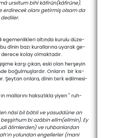
 ursıltum bihî kâfirûn(kâfirûne).
e erdirecek olanı getirmiş olsam da
 dediler.
 ­ege­men­lik­le­ri ­al­tın­da ­ku­ru­lu­ dü­ze­
 bu­ dî­nin­ ba­zı­ ku­ral­la­rı­na­ uya­rak­ ge­
n de­re­ce ­ko­lay­ ol­mak­ta­dır.­
i­şi­me ­kar­şı­ çı­kan,­ es­ki­ olan­ her­şe­yin
in­de bo­ğul­muş­lar­dır.­ On­la­rın ­ bir kıs­
.­ Şey­tan ­on­la­ra, ­dî­nin­ terk ­edil­me­si­
rın ­mal­la­rı­nı ­hak­sız­lık­la­ yi­yen " ­ruh­
en nâsi bil bâtıli ve yasuddûne an
fe beşşirhum bi azâbin elîm(elîmin). Ey
udi âlimlerden) ve ruhbanlardan
llah’ın yolundan engellerler (mani