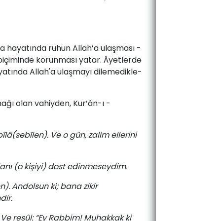
n­ya ­ha­ya­tın­da­ ru­hun ­Al­lah’a ­ulaş­ma­sı ­
­bi­çi­min­de ­ko­run­ma­sı ­ya­tar. ­Âyet­ler­de
ha­ya­tın­da­ Al­lah'a­ ulaş­ma­yı­ di­le­me­dik­le­
kayna­ğı ­olan ­va­hiyden, ­Kur’ân-ı ­
â(sebîlen). Ve o gün, zalim ellerini
ilanı (o kişiyi) dost edinmeseydim.
n). Andolsun ki; bana zikir
dir.
Ve resûl: “Ey Rabbim! Muhakkak ki