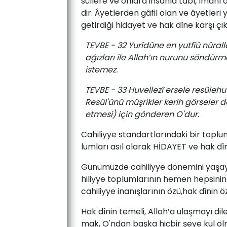
sûl­le­re ­ve­ on­la­ra ­ih­san­la tâbî,­ îma­n
dir.­ Âyet­ler­den ­gâ­fil­ olan­ ve­ âyet­le­ri­
getirdiği hidayet ve hak ­dîne ­kar­şı çıkarak
TEVBE - 32 Yurîdûne en yutfîû nûrall
ağızları ile Allah’ın nurunu söndürm
istemez.
TEVBE - 33 Huvellezî ersele resûlehu 
Resûl'ünü müşrikler kerih görseler d
etmesi) için gönderen O'dur.
Ca­hi­liyye­ stan­dart­la­rın­da­ki bir toplu
lumla­rı­ asıl­ ola­rak­ Hİ­DA­YET ­ve­ hak­ dîn­
Gü­nü­müz­de­ cahiliyye­ dö­ne­mi­ni­ ya­şa­yan­
hi­liy­ye top­lum­la­rı­nın­ he­men­ hep­si­nin ­
cahiliyye ­ina­nış­la­rı­nın ­özü,­hak ­dî­nin ­ö
Hak ­dî­nin ­te­me­li, ­Al­lah’a­ ulaş­ma­yı­ di­
mak, O'ndan­ baş­ka­ hiç­bir­ şe­ye­ kul­ ol­ma