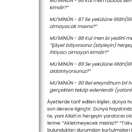
MU'MİNÛN - 86 Kul men rabbus semâvâ
kimdir?”
MU'MİNÛN - 87 Se yekûlûne lillâh(lillâ
olmayacak mısınız?”
MU'MİNÛN - 88 Kul men bi yedihî mel
“Şâyet biliyorsanız (söyleyin) herş
ihtiyacı olmayan kimdir?”
MU'MİNÛN - 89 Se yekûlûne lillâh(lillâ
aldatılıyorsunuz?”
MU'MİNÛN - 90 Bel eteynâhum bil hak
gerçekten tekzip edenlerdir (yalanl
Âyet­ler­de­ ta­rif­ edi­len­ ki­şi­ler,­ dün­ya­ h
son de­re­ce­ il­ginç­tir.­ Dün­ya­ ha­ya­tın­da
te,­ ya­ni­ Al­lah'ın her­şe­yin ­ya­ra­tı­cı­sı­ 
le­ri­ne:­ “Ak­let­me­ye­cek­ mi­siniz?”­ “Tak­va
bu­lun­duk­la­rı­ du­rum­dan­ kur­tul­ma­la­rı­ iç