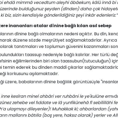
 bi ehdâ mimmâ vecedtum aleyhi âbâekum, kâlû innâ bi mâ
ızı üzerinde bulduğunuz şeyden (dînden) daha çok hidayet
 biz, sizin kendisiyle gönderildiğiniz şeyi inkâr edenleriz.”
zere inananları atalar dînine bağlı kılan asıl sebep
­rı­nın­ dî­ni­ne bağ­lı­ ol­ma­ları­nın ne­de­ni ­açık­tır. ­Bu ­dîn, ­ken­di
la­na­rak­ dü­ze­ne­ söz­de ­meş­rû­ti­yet­ sağ­la­mak­ta­dır­lar.­ Ay­rı­ca­
r­ ola­rak ­ta­nıt­ma­la­rı­ ve ­top­lu­mun ­gü­ve­ni­ni­ ka­zan­ma­la­rı­ so
bu­lun­duk­la­rı­ ta­as­sup­ ne­de­niy­le bağ­lı ­ka­lır­lar. ­Her­ tür­lü ­de­ğ
n ­nef­si­nin­ eği­lim­le­rin­den ­bi­ri­ olan­ ta­as­su­bun(tutuculuğun)­ iç
­ni ­te­min ­ede­rek­ bu­ dîn­den ­mad­dî­ çı­kar­lar­ sağ­la­mak­tadır­lar
­ği ­kor­ku­su­nu ­aşı­la­mak­ta­dır.­
­ği­ üze­re,­ ba­ba­la­rı­nın­ dî­ni­ne bağ­lı­lık ­gö­rün­tü­süy­le­ "in­san­la­
inne kesîran minel ahbâri ver ruhbâni le ye'kulûne emvâl
knizûnez zehebe vel fıddate ve lâ yunfikûnehâ fî sebîlillâhi 
’a ulaşmayı dileyenler)! Muhakkak ki; ahbarlardan (yah
ın mallarını bâtılla (boş yere, haksız olarak) yerler ve A