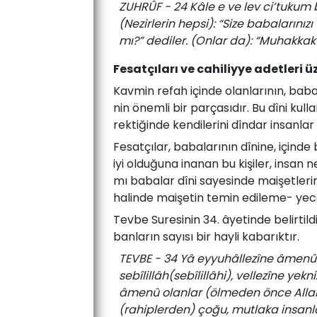
ZUHRÛF - 24 Kâle e ve lev ci’tukum
(Nezirlerin hepsi): “Size babaların
mı?” dediler. (Onlar da): “Muhakkak ki
Fesatçıları ve cahiliyye adetleri ü
Kav­min re­fah için­de­ olan­la­rı­nın,­ ba­ba­la
nin ­önem­li­ bir­ par­ça­sı­dır.­ Bu ­dî­ni ­kul­
rek­ti­ğin­de­ ken­di­le­ri­ni dîn­dar ­in­san­la
Fesatçı­lar,­ ba­bala­rı­nın­ dî­ni­ne,­ için­de­ 
­iyi­ ol­du­ğu­na ­ina­nan ­bu ­ki­şi­ler, ­in­sa
mı­ ba­ba­lar­ dî­ni­ saye­sin­de ­mai­şet­le­ri
ha­lin­de­ ma­işe­tin­ te­min­ edi­le­me­- ye­ce
Tev­be­ Su­re­si­nin­ 34.­ âye­tin­de­ be­lir­til­di
ban­la­rın sa­yı­sı ­bir­ hay­li­ ka­ba­rık­tır.­
TEVBE - 34 Yâ eyyuhâllezîne âmenû 
sebîlillâh(sebîlillâhi), vellezîne ye
âmenû olanlar (ölmeden önce Allah
(rahiplerden) çoğu, mutlaka insanlar