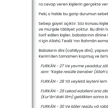
ra ­ce­vap­ ve­ren ­ki­şi­le­rin ­ger­çek­te ­ver
Pe­ki,­ o­ hal­de­ bu ­ga­rip ­du­ru­mun­ se­be­b
Se­bep­ ga­yet­ açık­tır.­ Söz­ ko­nu­su ­ki­şi­l
ve­ mür­şi­de­ tâ­bîi­yet­ yok­tur.­ Bu­ dî­nin­
­ta­rif ­edi­len ­ki­şi­ler,­ ba­ba­la­rı­nın­ dî­n
ri­ için­ Al­la­hû­ Tealâ­ ’nın Rah­mân­ es­ma­sıy­
Ba­ba­la­rın­ dî­ni ­(cahiliyye­ dî­ni),­ ya­pı
Kerim'den ­tamamen ­kop­muş­ ve ­bir­ta­kım 
FURKÂN - 27 Ve yevme yeadduz zâlimu
ısırır: “Keşke resûlle beraber (Allah’
FURKÂN - 28 Yâ veyletâ leytenî lem e
FURKÂN - 29 Lekad edallenî aniz zikr
(Kur’ân’daki ilim) geldikten sonra b
FURKÂN - 30 Ve kâler resûlu yâ rab