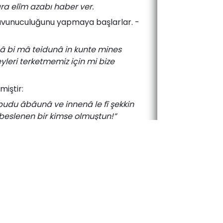
ara elîm azabı haber ver.
 ­sa­vu­nu­cu­lu­ğu­nu ­yap­ma­ya­ baş­lar­lar. ­
nâ bi mâ teidunâ in kunte mines
eyleri terketmemiz için mi bize
miş­tir:­
udu âbâunâ ve innenâ le fî şekkin
beslenen bir kimse olmuştun!”
en, bizi O’na davet ettiğin şüphe
­hep ­bu ­yön­te­mi­ iz­le­miş­ler­dir.­
ve mâ semi’nâ bi hâzâ fî âbâinel
hirden başka bir şey değil ve biz
i­lî ­sal­dı­rı­ya ­ge­çer­ken, ­ken­di­le­ri­ni­
Bu­ şe­kil­de­ sal­dı­rı­ ve­ bas­kı­la­rı­na­ söz­