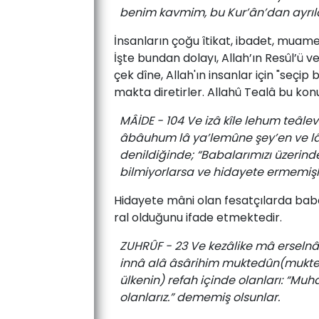
benim kavmim, bu Kur’ân’dan ayrıldı 
İn­san­la­rın­ ço­ğu­ îti­kat, ­iba­det,­ mu­ame­l
­İş­te­ bun­dan do­la­yı,­ Al­lah’ın­ Re­sûl’ü­ v
çek­ dî­ne,­ Al­lah'ın­ in­san­lar için­ "se­çip 
mak­ta ­di­re­tir­ler.­ Al­la­hû­ Tealâ­ bu­ ko
MÂİDE - 104 Ve izâ kîle lehum teâle
âbâuhum lâ ya’lemûne şey’en ve lâ y
denildiğinde; “Babalarımızı üzerinde
bilmiyorlarsa ve hidayete ermemiş
Hi­da­ye­te­ mâ­ni­ olan­ fe­sat­çı­lar­da­ ba­b
ral­ ol­du­ğunu ­ifa­de ­et­mek­te­dir.­
ZUHRÛF - 23 Ve kezâlike mâ erselnâ
innâ alâ âsârihim muktedûn(muktedû
ülkenin) refah içinde olanları: “Muh
olanlarız.” dememiş olsunlar.