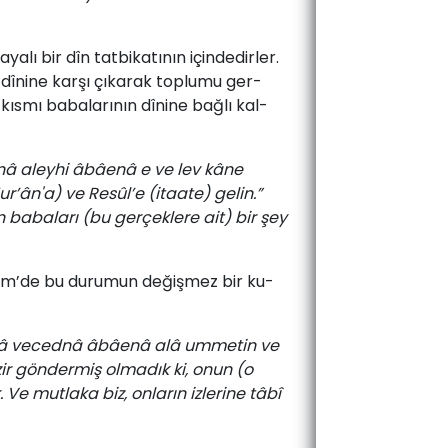
­lı­ bir­ dîn ­tat­bi­ka­tı­nın ­için­de­dir­ler.
 dî­ni­ne­ kar­şı­ çı­ka­rak­ top­lu­mu­ ger­
kısmı ­ba­ba­la­rı­nın ­dî­ni­ne ­bağ­lı­ kal­
dnâ aleyhi âbâenâ e ve lev kâne
’ân'a) ve Resûl’e (itaate) gelin.”
n babaları (bu gerçeklere ait) bir şey
 Ke­rim’de ­bu ­du­ru­mun ­de­ğiş­mez­ bir­ ku­
 innâ vecednâ âbâenâ alâ ummetin ve
ir göndermiş olmadık ki, onun (o
 Ve mutlaka biz, onların izlerine tâbî