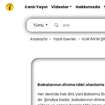
Canlı Yayın
Videolar
Hakkımızda
Tümü
Anasayfa
Yazılı Eserler
KUR’ÂN’IN Ş
Babalarının dînine tâbî olanlarla
Her ­de­vir­de­ hak­ dî­ni;­ ya­ni­ Ba­ba­mız­ İb­r
dır.­ Şim­di­ye­ ka­dar,­ ba­ba­la­rı­nın­ dî­ni­n