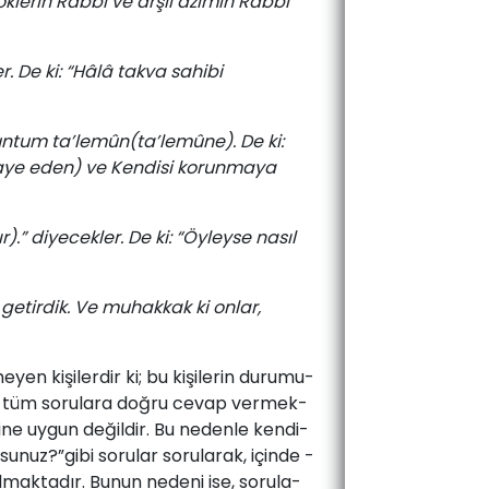
klerin Rabbi ve arşil azîmin Rabbi
er. De ki: “Hâlâ takva sahibi
kuntum ta’lemûn(ta’lemûne). De ki:
imaye eden) ve Kendisi korunmaya
).” diyecekler. De ki: “Öyleyse nasıl
getirdik. Ve muhakkak ki onlar,
yen­ ki­şi­ler­dir­ ki;­ bu­ ki­şi­le­rin­ du­ru­mu­
­lan­ tüm­ so­ru­la­ra­ doğ­ru­ ce­vap­ ver­mek­
ri­ne­ uy­gun­ de­ğil­dir.­ Bu­ ne­den­le­ ken­di­
sunuz?”­gi­bi­ so­ru­lar­ so­ru­la­rak,­ için­de ­
ıl­mak­ta­dır. Bu­nun ­ne­de­ni­ ise,­ so­ru­la­