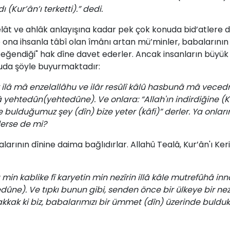
(Kur’ân’ı terketti).” dedi.
ât ­ve ­ah­lâk­ an­la­yı­şı­na ­ka­dar­ pek çok ­ko­nu­da ­bid’at­le­re­ da­ya
e­ ona­ ih­san­la­ tâ­bî­ olan­ îmâ­nı­ ar­tan­ mü’min­ler, ba­ba­la­rı­nın­
be­ğen­di­ği"­ hak­ dî­ne ­da­vet­ eder­ler.­ An­cak ­in­san­la­rın­ bü­yük ­
­nuda şöy­le ­bu­yur­mak­ta­dır:­
v ilâ mâ enzelallâhu ve ilâr resûlî kâlû hasbunâ mâ vece
ehtedûn(yehtedûne). Ve onlara: “Allah'ın indirdiğine (Kur
 bulduğumuz şey (dîn) bize yeter (kâfi)” derler. Ya onları
lerse de mi?
a­la­rı­nın­ dî­ni­ne­ dai­ma ­bağ­lı­dır­lar. Al­la­hû­ Tealâ­,­ Kur’ân'ı­
 min kablike fî karyetin min nezîrin illâ kâle mutrefûhâ
ne). Ve tıpkı bunun gibi, senden önce bir ülkeye bir nez
akkak ki biz, babalarımızı bir ümmet (dîn) üzerinde bulduk.