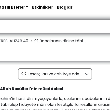
Yazılı Eserler
Etkinlikler
Bloglar
İFRESİ AHZÂB 40
9.1 Babalarının dînine tâbî...
9.2 Fesatçıları ve cahiliyye adetleri üzere inananları atalar dînine bağlı kılan asıl sebep
 Allah Resûlleri’nin mücâdelesi
â­hîm’in­ ha­nif­ dî­ni­ni­ ya­şa­yan­lar­la,­­ ata­la­rı­nın,­ ba­ba­la­rı­nın 
e ­tâ­bî­ olup ­hi­da­ye­te ­mâ­ni­ olan­ fe­sat­çı­lar­la ­resûl­le­rin­ ara­