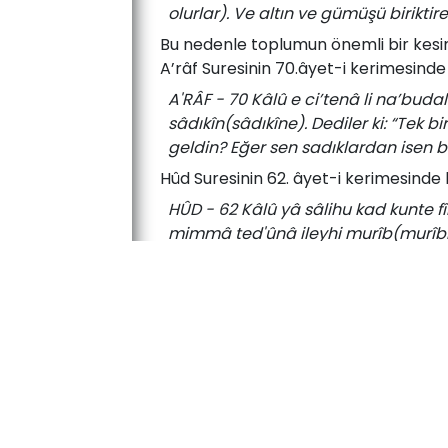
olurlar). Ve altın ve gümüşü birikti
Bu­ ne­den­le­ top­lu­mun ­önem­li­ bir­ ke­si­mi
A’râf­ Su­re­si­nin ­70.­âyet-i­ ke­ri­me­sin­de­ b
A'RÂF - 70 Kâlû e ci’tenâ li na’bu
sâdıkîn(sâdıkîne). Dediler ki: “Tek b
geldin? Eğer sen sadıklardan isen biz
Hûd­ Su­re­si­nin­ 62.­ âyet-i­ ke­ri­me­sin­de­ be
HÛD - 62 Kâlû yâ sâlihu kad kunte
mimmâ ted'ûnâ ileyhi murîb(murîbin
dediler. “Babalarımızın taptığı şey
verici şeyden, biz kesinlikle tereddüt
Ka­sas­ Su­re­si­nin­ 36.­ âyet-i­ ke­ri­me­sin­de­
KASAS - 36 Fe lemmâ câehum mûsâ b
evvelîn(evvelîne). Böylece Musa (A.S
evvelki atalarımızdan bunu duymadı
Bu­ ke­si­min­ en ­bü­yük ­özel­lik­le­rin­den ­bi­r
ger­çek ­bi­rer dîn­dar­ gi­bi­ gös­ter­me­ye­ ça­l