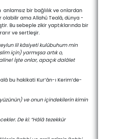
n ­ anlam­sız ­bir ­bağ­lı­lık ­ve ­onlardan
or ­ola­bi­lir ­ama ­Al­la­hû ­Tealâ­, dün­ya ­
ir. ­Bu ­se­bep­le ­zi­kir ­yap­tık­la­rın­da ­bir
ra­rır ­ve ­sert­le­şir.
veylun lil kâsiyeti kulûbuhum min
slim için) yarmışsa artık o,
line! İşte onlar, apaçık dalâlet
Tealâ­ bu ­ha­ki­ka­ti ­Kur’ân-ı­ Ke­rim’de­
ryüzünün) ve onun içindekilerin kimin
cekler. De ki: “Hâlâ tezekkür