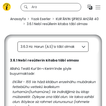
Anasayfa
Yazılı Eserler
KUR’ÂN’IN ŞİFRESİ AHZÂB 40
3.6.1 Nebî resûllerin kitaba tâbî olması
3.6.3 Hz. Harun (A.S)’a tâbî olmak
3.6.1 Nebî resûllerin kitaba tâbî olması
Allahû Tealâ Kur’ân-ı Kerim’inde şöyle
buyurmaktadır:
EN'ÂM - 155 Ve hâzâ kitâbun enzelnâhu mubârakun
fettebiûhu vettekû leallekum
turhamûn(turhamûne). Ve indirdiğimiz bu kitap
mübarektir. Öyleyse ona tâbî olun. Ve takva sahibi
olun. Böylece siz rahmet olunursunuz (rahmete