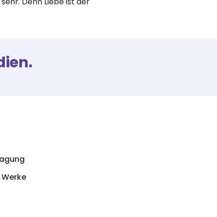
 sehr. Denn Liebe ist der
dien.
ragung
e Werke