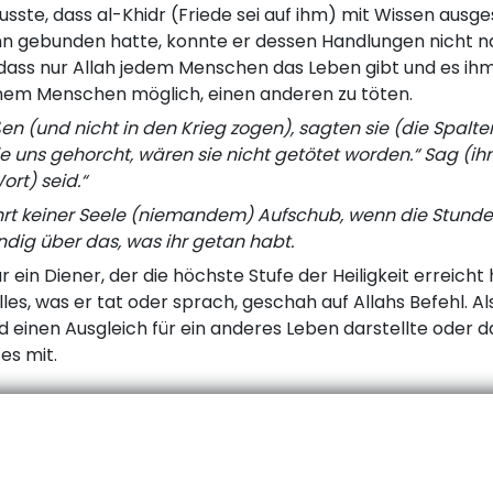
sste, dass al-Khidr (Friede sei auf ihm) mit Wissen ausges
ihn gebunden hatte, konnte er dessen Handlungen nicht 
 dass nur Allah jedem Menschen das Leben gibt und es i
einem Menschen möglich, einen anderen zu töten.
n (und nicht in den Krieg zogen), sagten sie (die Spalter
ie uns gehorcht, wären sie nicht getötet worden.“ Sag (i
ort) seid.“
rt keiner Seele (niemandem) Aufschub, wenn die Stunde
undig über das, was ihr getan habt.
r ein Diener, der die höchste Stufe der Heiligkeit erreicht
les, was er tat oder sprach, geschah auf Allahs Befehl. Al
od einen Ausgleich für ein anderes Leben darstellte oder d
 es mit.