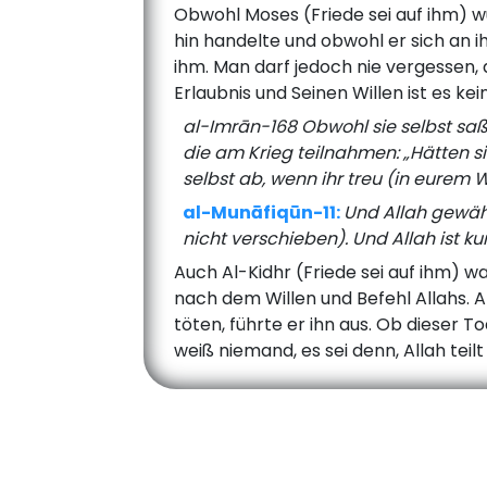
Obwohl Moses (Friede sei auf ihm) wu
hin handelte und obwohl er sich an 
ihm. Man darf jedoch nie vergessen,
Erlaubnis und Seinen Willen ist es k
al-Imrān-168 Obwohl sie selbst saße
die am Krieg teilnahmen: „Hätten s
selbst ab, wenn ihr treu (in eurem W
al-Munāfiqūn-11:
Und Allah gewäh
nicht verschieben). Und Allah ist k
Auch Al-Kidhr (Friede sei auf ihm) wa
nach dem Willen und Befehl Allahs. Al
töten, führte er ihn aus. Ob dieser T
weiß niemand, es sei denn, Allah teilt