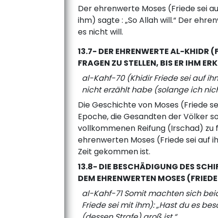
Der ehrenwerte Moses (Friede sei auf
ihm) sagte : „So Allah will.“ Der ehr
es nicht will.
13.7- DER EHRENWERTE AL-KHIDR (F
FRAGEN ZU STELLEN, BIS ER IHM E
al-Kahf-70 (Khidir Friede sei auf i
nicht erzählt habe (solange ich nich
Die Geschichte von Moses (Friede sei 
Epoche, die Gesandten der Völker sow
vollkommenen Reifung (Irschad) zu fü
ehrenwerten Moses (Friede sei auf ih
Zeit gekommen ist.
13.8- DIE BESCHÄDIGUNG DES SCHI
DEM EHRENWERTEN MOSES (FRIEDE 
al-Kahf-71 Somit machten sich beide
Friede sei mit ihm): „Hast du es b
(dessen Strafe) groß ist.“