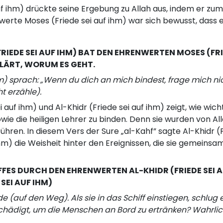
 ihm) drückte seine Ergebung zu Allah aus, indem er zum 
enwerte Moses (Friede sei auf ihm) war sich bewusst, dass e
RIEDE SEI AUF IHM) BAT DEN EHRENWERTEN MOSES (FRIE
RKLÄRT, WORUM ES GEHT.
hm) sprach: „Wenn du dich an mich bindest, frage mich ni
t erzähle).
auf ihm) und Al-Khidr (Friede sei auf ihm) zeigt, wie wich
ie die heiligen Lehrer zu binden. Denn sie wurden von Al
hren. In diesem Vers der Sure „al-Kahf” sagte Al-Khidr (F
m) die Weisheit hinter den Ereignissen, die sie gemeinsam
FFES DURCH DEN EHRENWERTEN AL-KHIDR (FRIEDE SEI 
SEI AUF IHM)
 (auf den Weg). Als sie in das Schiff einstiegen, schlug 
eschädigt, um die Menschen an Bord zu ertränken? Wahrli