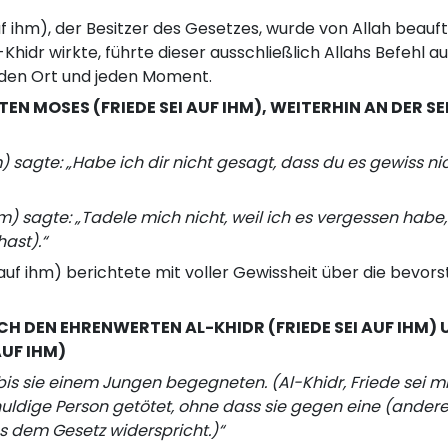
f ihm), der Besitzer des Gesetzes, wurde von Allah beauf
-Khidr wirkte, führte dieser ausschließlich Allahs Befehl a
eden Ort und jeden Moment.
EN MOSES (FRIEDE SEI AUF IHM), WEITERHIN AN DER S
m) sagte: „Habe ich dir nicht gesagt, dass du es gewiss n
m) sagte: „Tadele mich nicht, weil ich es vergessen habe,
ast).“
auf ihm) berichtete mit voller Gewissheit über die bevors
RCH DEN EHRENWERTEN AL-KHIDR (FRIEDE SEI AUF IHM) 
AUF IHM)
is sie einem Jungen begegneten. (Al-Khidr, Friede sei mit
huldige Person getötet, ohne dass sie gegen eine (andere
 dem Gesetz widerspricht.)“