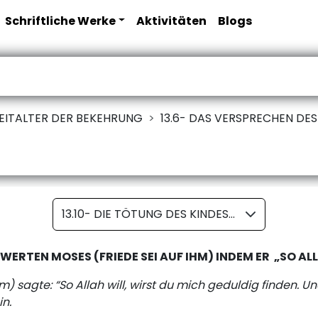
Schriftliche Werke
Aktivitäten
Blogs
EITALTER DER BEKEHRUNG
13.6- DAS VERSPRECHEN DES
13.10- DIE TÖTUNG DES KINDES DURCH DEN EHRENWERTEN AL-KHIDR (FRIEDE SEI AUF IHM) UND DIE REAKTION DES EHRENWERTEN MOSES (FRIEDE SEI AUF IHM)
WERTEN MOSES (FRIEDE SEI AUF IHM) INDEM ER „SO AL
m) sagte: “So Allah will, wirst du mich geduldig finden.
n.