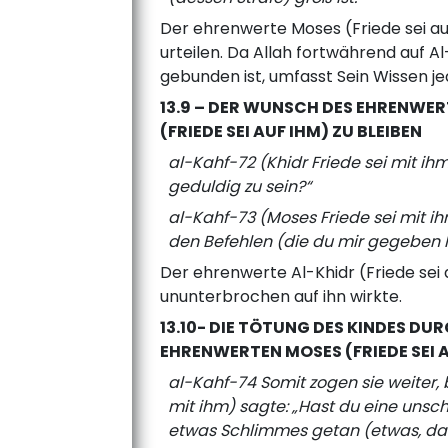
Der ehrenwerte Moses (Friede sei au
urteilen. Da Allah fortwährend auf Al
gebunden ist, umfasst Sein Wissen j
13.9 – DER WUNSCH DES EHRENWERT
(FRIEDE SEI AUF IHM) ZU BLEIBEN
al-Kahf-72 (Khidr Friede sei mit ih
geduldig zu sein?“
al-Kahf-73 (Moses Friede sei mit ih
den Befehlen (die du mir gegeben h
Der ehrenwerte Al-Khidr (Friede sei 
ununterbrochen auf ihn wirkte.
13.10- DIE TÖTUNG DES KINDES DU
EHRENWERTEN MOSES (FRIEDE SEI 
al-Kahf-74 Somit zogen sie weiter, b
mit ihm) sagte: „Hast du eine unsc
etwas Schlimmes getan (etwas, das