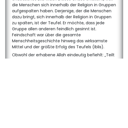
die Menschen sich innerhalb der Religion in Gruppen
aufgespalten haben. Derjenige, der die Menschen
dazu bringt, sich innerhalb der Religion in Gruppen
zu spalten, ist der Teufel. Er möchte, dass jede
Gruppe allen anderen feindlich gesinnt ist.
Feindschaft war über die gesamte
Menschheitsgeschichte hinweg das wirksamste
Mittel und der größte Erfolg des Teufels (Iblis).
Obwohl der erhabene Allah eindeutig befiehlt: „Teilt
euch nicht in der Religion in Gruppen auf“, sind
unter dem negativen Einfluss des Teufels neben
den Religionen des ehrenwerten Moses (Friede sei
auf ihm), des ehrenwerten Jesus (Friede sei auf
ihm) und des ehrenwerten Mohammed Mustafa
(Frieden und Segen seien auf ihm) viele weitere
Religionen entstanden. Untersuchungen haben
ergeben, dass es weltweit 72 verschiedene
Religionen gibt. Heute ist jeder davon überzeugt,
dass nur seine Religion die wahre ist und alle
anderen sich auf dem falschen Weg befinden. In
jeder Religion gibt es Gruppen, die alle anderen als