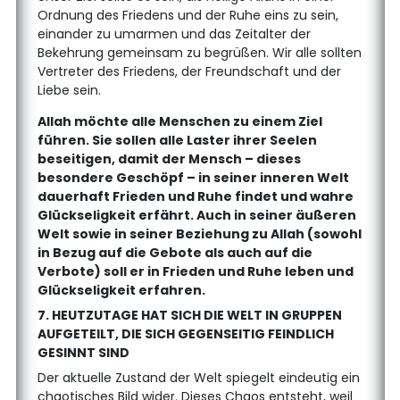
Ordnung des Friedens und der Ruhe eins zu sein,
einander zu umarmen und das Zeitalter der
Bekehrung gemeinsam zu begrüßen. Wir alle sollten
Vertreter des Friedens, der Freundschaft und der
Liebe sein.
Allah möchte alle Menschen zu einem Ziel
führen. Sie sollen alle Laster ihrer Seelen
beseitigen, damit der Mensch – dieses
besondere Geschöpf – in seiner inneren Welt
dauerhaft Frieden und Ruhe findet und wahre
Glückseligkeit erfährt. Auch in seiner äußeren
Welt sowie in seiner Beziehung zu Allah (sowohl
in Bezug auf die Gebote als auch auf die
Verbote) soll er in Frieden und Ruhe leben und
Glückseligkeit erfahren.
7. HEUTZUTAGE HAT SICH DIE WELT IN GRUPPEN
AUFGETEILT, DIE SICH GEGENSEITIG FEINDLICH
GESINNT SIND
Der aktuelle Zustand der Welt spiegelt eindeutig ein
chaotisches Bild wider. Dieses Chaos entsteht, weil