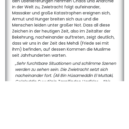
den Überlieferungen nehmen Chaos und Anarchie
in der Welt zu, Zwietracht folgt aufeinander,
Massaker und große Katastrophen ereignen sich,
Armut und Hunger breiten sich aus und die
Menschen leiden unter großer Not. Dass all diese
Zeichen in der heutigen Zeit, also im Zeitalter der
Bekehrung, nacheinander auftreten, zeigt deutlich,
dass wir uns in der Zeit des Mehdi (Friede sei mit
ihm) befinden, auf dessen Kommen die Muslime
seit Jahrhunderten warten.
„Sehr furchtbare Situationen und schlimme Szenen
werden zu sehen sein. Die Zwietracht setzt sich
nacheinander fort. (Ali Bin Hüsameddin El Muttaki,
Celaleddin Suyuti’nin Tasnifinden Hadîsler - Ahir
Zaman Mehdisinin Alâmetleri, Kahraman Neşriyat,
s. 36)
„Eine Zwietracht tritt in Erscheinung, und weitere
folgen ihr.“ (Kitab-ul Burhan fi Alâmet-il Mahdiyy-il
Endzeit, S. 26)
Dass die Zeichen des Jüngsten Gerichts
nacheinander auftreten, deutet darauf hin, dass